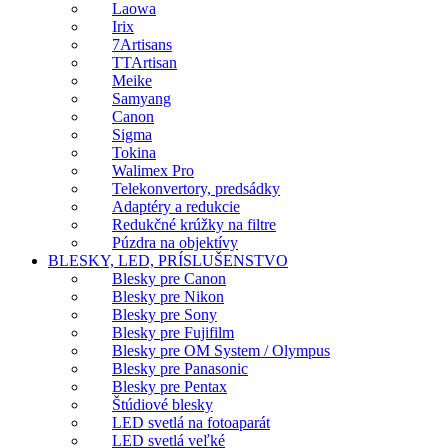
Laowa
Irix
7Artisans
TTArtisan
Meike
Samyang
Canon
Sigma
Tokina
Walimex Pro
Telekonvertory, predsádky
Adaptéry a redukcie
Redukčné krúžky na filtre
Púzdra na objektívy
BLESKY, LED, PRÍSLUŠENSTVO
Blesky pre Canon
Blesky pre Nikon
Blesky pre Sony
Blesky pre Fujifilm
Blesky pre OM System / Olympus
Blesky pre Panasonic
Blesky pre Pentax
Štúdiové blesky
LED svetlá na fotoaparát
LED svetlá veľké