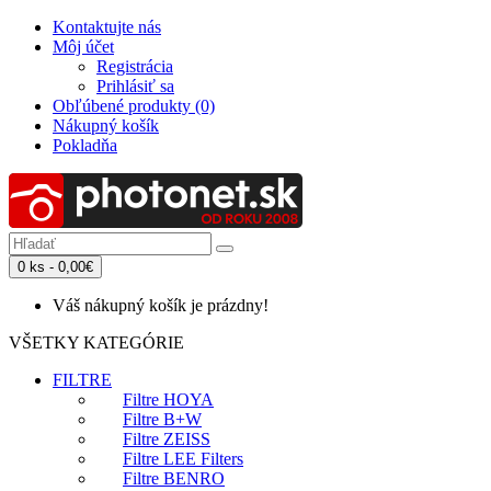
Kontaktujte nás
Môj účet
Registrácia
Prihlásiť sa
Obľúbené produkty (0)
Nákupný košík
Pokladňa
0 ks - 0,00€
Váš nákupný košík je prázdny!
VŠETKY KATEGÓRIE
FILTRE
Filtre HOYA
Filtre B+W
Filtre ZEISS
Filtre LEE Filters
Filtre BENRO