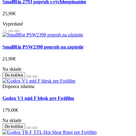
SmallRig 2793 popruh s rýchloupínaním
25,90€
Vypredané
SmallRig PSW2398 popruh na zápästie
21,90€
Na sklade
Do košíka
Doprava zdarma
Godox V1 mid F blesk pre Fujifilm
179,00€
Na sklade
Do košíka