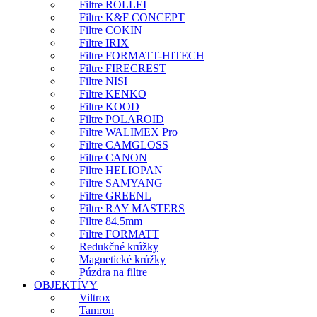
Filtre ROLLEI
Filtre K&F CONCEPT
Filtre COKIN
Filtre IRIX
Filtre FORMATT-HITECH
Filtre FIRECREST
Filtre NISI
Filtre KENKO
Filtre KOOD
Filtre POLAROID
Filtre WALIMEX Pro
Filtre CAMGLOSS
Filtre CANON
Filtre HELIOPAN
Filtre SAMYANG
Filtre GREENL
Filtre RAY MASTERS
Filtre 84.5mm
Filtre FORMATT
Redukčné krúžky
Magnetické krúžky
Púzdra na filtre
OBJEKTÍVY
Viltrox
Tamron