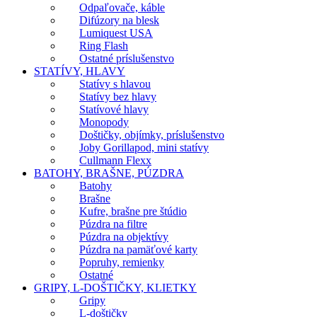
Odpaľovače, káble
Difúzory na blesk
Lumiquest USA
Ring Flash
Ostatné príslušenstvo
STATÍVY, HLAVY
Statívy s hlavou
Statívy bez hlavy
Statívové hlavy
Monopody
Doštičky, objímky, príslušenstvo
Joby Gorillapod, mini statívy
Cullmann Flexx
BATOHY, BRAŠNE, PÚZDRA
Batohy
Brašne
Kufre, brašne pre štúdio
Púzdra na filtre
Púzdra na objektívy
Púzdra na pamäťové karty
Popruhy, remienky
Ostatné
GRIPY, L-DOŠTIČKY, KLIETKY
Gripy
L-doštičky