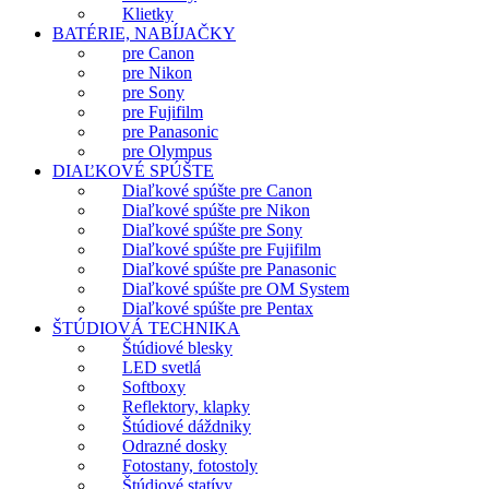
Klietky
BATÉRIE, NABÍJAČKY
pre Canon
pre Nikon
pre Sony
pre Fujifilm
pre Panasonic
pre Olympus
DIAĽKOVÉ SPÚŠTE
Diaľkové spúšte pre Canon
Diaľkové spúšte pre Nikon
Diaľkové spúšte pre Sony
Diaľkové spúšte pre Fujifilm
Diaľkové spúšte pre Panasonic
Diaľkové spúšte pre OM System
Diaľkové spúšte pre Pentax
ŠTÚDIOVÁ TECHNIKA
Štúdiové blesky
LED svetlá
Softboxy
Reflektory, klapky
Štúdiové dáždniky
Odrazné dosky
Fotostany, fotostoly
Štúdiové statívy