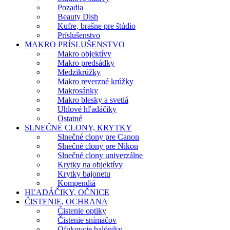
Pozadia
Beauty Dish
Kufre, brašne pre štúdio
Príslušenstvo
MAKRO PRÍSLUŠENSTVO
Makro objektívy
Makro predsádky
Medzikrúžky
Makro reverzné krúžky
Makrosánky
Makro blesky a svetlá
Uhlové hľadáčiky
Ostatné
SLNEČNÉ CLONY, KRYTKY
Slnečné clony pre Canon
Slnečné clony pre Nikon
Slnečné clony univerzálne
Krytky na objektívy
Krytky bajonetu
Kompendiá
HĽADÁČIKY, OČNICE
ČISTENIE, OCHRANA
Čistenie optiky
Čistenie snímačov
Ofukovcie balóniky