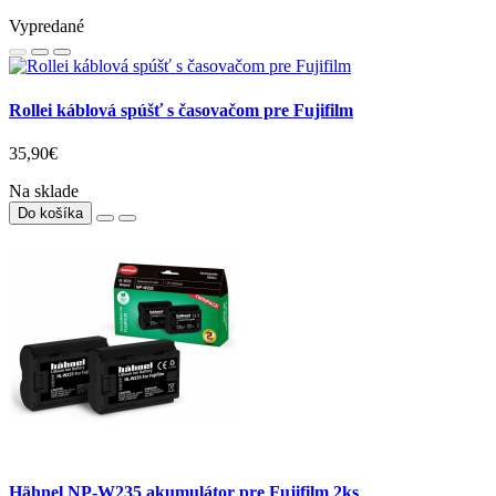
Vypredané
Rollei káblová spúšť s časovačom pre Fujifilm
35,90€
Na sklade
Do košíka
Hähnel NP-W235 akumulátor pre Fujifilm 2ks