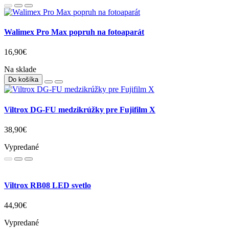
Walimex Pro Max popruh na fotoaparát
16,90€
Na sklade
Do košíka
Viltrox DG-FU medzikrúžky pre Fujifilm X
38,90€
Vypredané
Viltrox RB08 LED svetlo
44,90€
Vypredané