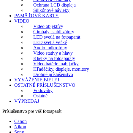
Ochrana LCD displeja
Silikónové návleky
PAMÄŤOVÉ KARTY
VIDEO
Video objektívy
Gimbaly, stabilizátory
LED svetlá na fotoaparát
LED svetlá veľké
Audio, mikrofóny
Video statívy a hlavy
Klietky na fotoaparáty
Video batérie, nabíjačky
Hľadáčiky, displeje, monitory
Drobné príslušenstvo
VYVÁŽENIE BIELEJ
OSTATNÉ PRÍSLUŠENSTVO
Vodováhy
Ostatné
VÝPREDAJ
Príslušenstvo pre váš fotoaparát
Canon
Nikon
Sony