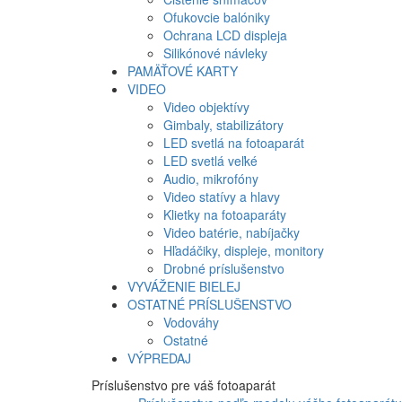
Ofukovcie balóniky
Ochrana LCD displeja
Silikónové návleky
PAMÄŤOVÉ KARTY
VIDEO
Video objektívy
Gimbaly, stabilizátory
LED svetlá na fotoaparát
LED svetlá veľké
Audio, mikrofóny
Video statívy a hlavy
Klietky na fotoaparáty
Video batérie, nabíjačky
Hľadáčiky, displeje, monitory
Drobné príslušenstvo
VYVÁŽENIE BIELEJ
OSTATNÉ PRÍSLUŠENSTVO
Vodováhy
Ostatné
VÝPREDAJ
Príslušenstvo pre váš fotoaparát