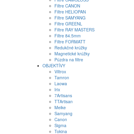
Filtre CANON
Filtre HELIOPAN
Filtre SAMYANG
Filtre GREENL
Filtre RAY MASTERS
Filtre 84.5mm
Filtre FORMATT
Redukčné krúžky
Magnetické krúžky
Púzdra na filtre
OBJEKTÍVY
Viltrox
Tamron
Laowa
Irix
7Artisans
TTArtisan
Meike
Samyang
Canon
Sigma
Tokina