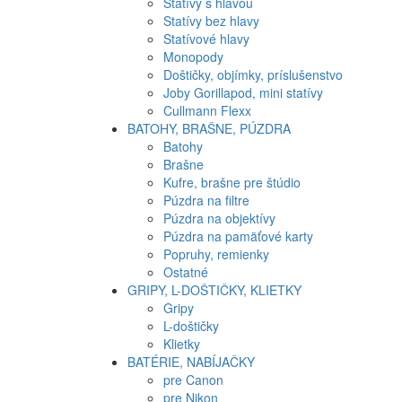
Statívy s hlavou
Statívy bez hlavy
Statívové hlavy
Monopody
Doštičky, objímky, príslušenstvo
Joby Gorillapod, mini statívy
Cullmann Flexx
BATOHY, BRAŠNE, PÚZDRA
Batohy
Brašne
Kufre, brašne pre štúdio
Púzdra na filtre
Púzdra na objektívy
Púzdra na pamäťové karty
Popruhy, remienky
Ostatné
GRIPY, L-DOŠTIČKY, KLIETKY
Gripy
L-doštičky
Klietky
BATÉRIE, NABÍJAČKY
pre Canon
pre Nikon