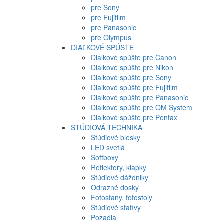
pre Sony
pre Fujifilm
pre Panasonic
pre Olympus
DIAĽKOVÉ SPÚŠTE
Diaľkové spúšte pre Canon
Diaľkové spúšte pre Nikon
Diaľkové spúšte pre Sony
Diaľkové spúšte pre Fujifilm
Diaľkové spúšte pre Panasonic
Diaľkové spúšte pre OM System
Diaľkové spúšte pre Pentax
ŠTÚDIOVÁ TECHNIKA
Štúdiové blesky
LED svetlá
Softboxy
Reflektory, klapky
Štúdiové dáždniky
Odrazné dosky
Fotostany, fotostoly
Štúdiové statívy
Pozadia