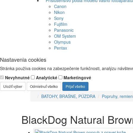
Príslušenstvo podľa modelu vášho fotoaparátu
Canon
Nikon
Sony
Fujifilm
Panasonic
OM System
Olympus
Pentax
Nastavenia cookies
Stránka používa cookies na zabezpečenie funkčnosti, analýzu návštevn
Nevyhnutné
Analytické
Marketingové
Uložiť výber
Odmietnuť všetko
Prijať všetko
BATOHY, BRAŠNE, PÚZDRA
Popruhy, remien
BlackDog Natural Brown