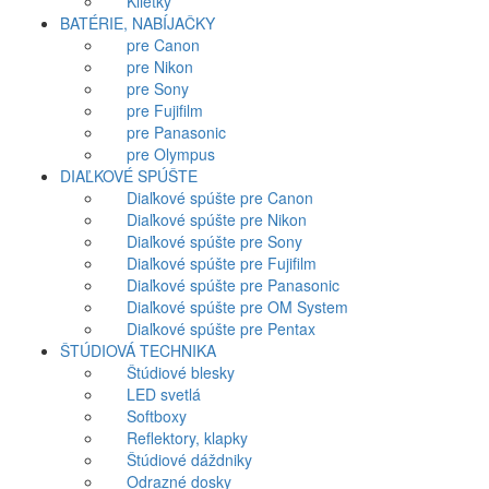
Klietky
BATÉRIE, NABÍJAČKY
pre Canon
pre Nikon
pre Sony
pre Fujifilm
pre Panasonic
pre Olympus
DIAĽKOVÉ SPÚŠTE
Diaľkové spúšte pre Canon
Diaľkové spúšte pre Nikon
Diaľkové spúšte pre Sony
Diaľkové spúšte pre Fujifilm
Diaľkové spúšte pre Panasonic
Diaľkové spúšte pre OM System
Diaľkové spúšte pre Pentax
ŠTÚDIOVÁ TECHNIKA
Štúdiové blesky
LED svetlá
Softboxy
Reflektory, klapky
Štúdiové dáždniky
Odrazné dosky