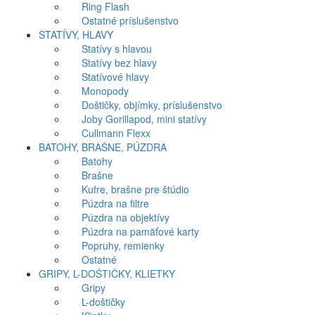
Ring Flash
Ostatné príslušenstvo
STATÍVY, HLAVY
Statívy s hlavou
Statívy bez hlavy
Statívové hlavy
Monopody
Doštičky, objímky, príslušenstvo
Joby Gorillapod, mini statívy
Cullmann Flexx
BATOHY, BRAŠNE, PÚZDRA
Batohy
Brašne
Kufre, brašne pre štúdio
Púzdra na filtre
Púzdra na objektívy
Púzdra na pamäťové karty
Popruhy, remienky
Ostatné
GRIPY, L-DOŠTIČKY, KLIETKY
Gripy
L-doštičky