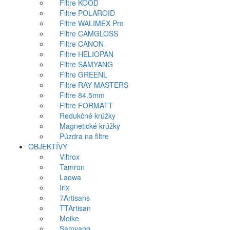
Filtre KOOD
Filtre POLAROID
Filtre WALIMEX Pro
Filtre CAMGLOSS
Filtre CANON
Filtre HELIOPAN
Filtre SAMYANG
Filtre GREENL
Filtre RAY MASTERS
Filtre 84.5mm
Filtre FORMATT
Redukčné krúžky
Magnetické krúžky
Púzdra na filtre
OBJEKTÍVY
Viltrox
Tamron
Laowa
Irix
7Artisans
TTArtisan
Meike
Samyang