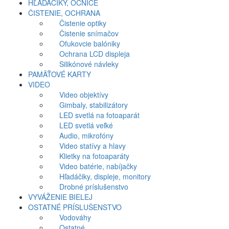
HĽADÁČIKY, OČNICE
ČISTENIE, OCHRANA
Čistenie optiky
Čistenie snímačov
Ofukovcie balóniky
Ochrana LCD displeja
Silikónové návleky
PAMÄŤOVÉ KARTY
VIDEO
Video objektívy
Gimbaly, stabilizátory
LED svetlá na fotoaparát
LED svetlá veľké
Audio, mikrofóny
Video statívy a hlavy
Klietky na fotoaparáty
Video batérie, nabíjačky
Hľadáčiky, displeje, monitory
Drobné príslušenstvo
VYVÁŽENIE BIELEJ
OSTATNÉ PRÍSLUŠENSTVO
Vodováhy
Ostatné