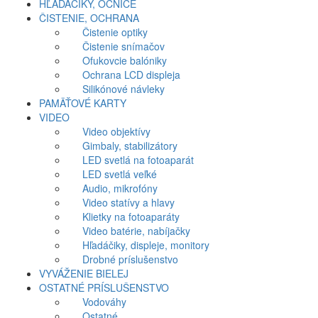
HĽADÁČIKY, OČNICE
ČISTENIE, OCHRANA
Čistenie optiky
Čistenie snímačov
Ofukovcie balóniky
Ochrana LCD displeja
Silikónové návleky
PAMÄŤOVÉ KARTY
VIDEO
Video objektívy
Gimbaly, stabilizátory
LED svetlá na fotoaparát
LED svetlá veľké
Audio, mikrofóny
Video statívy a hlavy
Klietky na fotoaparáty
Video batérie, nabíjačky
Hľadáčiky, displeje, monitory
Drobné príslušenstvo
VYVÁŽENIE BIELEJ
OSTATNÉ PRÍSLUŠENSTVO
Vodováhy
Ostatné