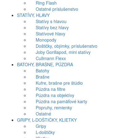
Ring Flash
Ostatné príslušenstvo
STATÍVY, HLAVY
Statívy s hlavou
Statívy bez hlavy
Statívové hlavy
Monopody
Doštičky, objímky, príslušenstvo
Joby Gorillapod, mini statívy
Cullmann Flexx
BATOHY, BRAŠNE, PÚZDRA
Batohy
Brašne
Kufre, brašne pre štúdio
Púzdra na filtre
Púzdra na objektívy
Púzdra na pamäťové karty
Popruhy, remienky
Ostatné
GRIPY, L-DOŠTIČKY, KLIETKY
Gripy
L-doštičky