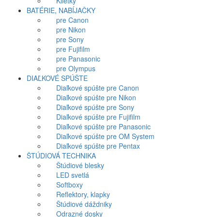
Klietky
BATÉRIE, NABÍJAČKY
pre Canon
pre Nikon
pre Sony
pre Fujifilm
pre Panasonic
pre Olympus
DIAĽKOVÉ SPÚŠTE
Diaľkové spúšte pre Canon
Diaľkové spúšte pre Nikon
Diaľkové spúšte pre Sony
Diaľkové spúšte pre Fujifilm
Diaľkové spúšte pre Panasonic
Diaľkové spúšte pre OM System
Diaľkové spúšte pre Pentax
ŠTÚDIOVÁ TECHNIKA
Štúdiové blesky
LED svetlá
Softboxy
Reflektory, klapky
Štúdiové dáždniky
Odrazné dosky