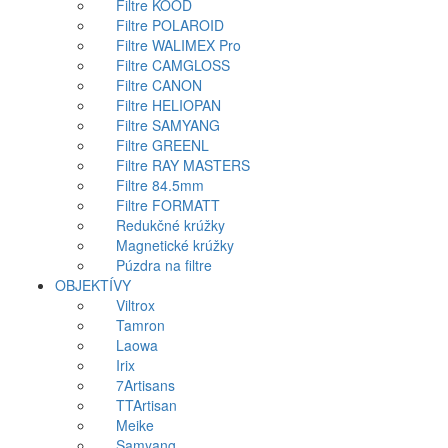
Filtre KOOD
Filtre POLAROID
Filtre WALIMEX Pro
Filtre CAMGLOSS
Filtre CANON
Filtre HELIOPAN
Filtre SAMYANG
Filtre GREENL
Filtre RAY MASTERS
Filtre 84.5mm
Filtre FORMATT
Redukčné krúžky
Magnetické krúžky
Púzdra na filtre
OBJEKTÍVY
Viltrox
Tamron
Laowa
Irix
7Artisans
TTArtisan
Meike
Samyang