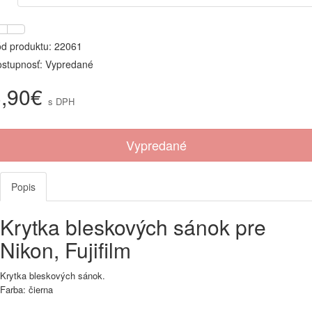
d produktu: 22061
stupnosť: Vypredané
3,90€
s DPH
Vypredané
Popis
Krytka bleskových sánok pre
Nikon, Fujifilm
Krytka bleskových sánok.
Farba: čierna