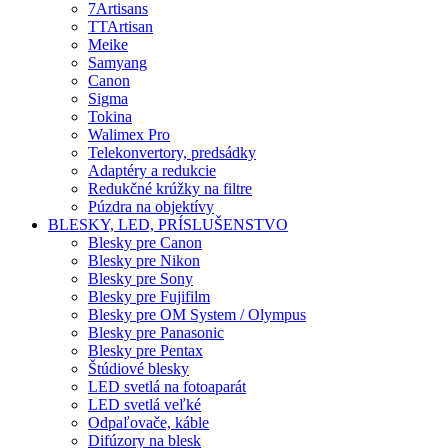
7Artisans
TTArtisan
Meike
Samyang
Canon
Sigma
Tokina
Walimex Pro
Telekonvertory, predsádky
Adaptéry a redukcie
Redukčné krúžky na filtre
Púzdra na objektívy
BLESKY, LED, PRÍSLUŠENSTVO
Blesky pre Canon
Blesky pre Nikon
Blesky pre Sony
Blesky pre Fujifilm
Blesky pre OM System / Olympus
Blesky pre Panasonic
Blesky pre Pentax
Štúdiové blesky
LED svetlá na fotoaparát
LED svetlá veľké
Odpaľovače, káble
Difúzory na blesk