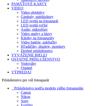
PAMÄŤOVÉ KARTY
VIDEO
Video objektívy
Gimbaly, stabilizátory
LED svetlá na fotoaparát
LED svetlá veľké
Audio, mikrofóny
Video statívy a hlavy
Klietky na fotoaparáty
Video batérie, nabíjačky
Hľadáčiky, displeje, monitory
Drobné príslušenstvo
VYVÁŽENIE BIELEJ
OSTATNÉ PRÍSLUŠENSTVO
Vodováhy
Ostatné
VÝPREDAJ
Príslušenstvo pre váš fotoaparát
Príslušenstvo podľa modelu vášho fotoaparátu
Canon
Nikon
Sony
Fujifilm