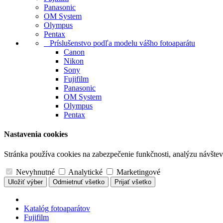
Panasonic
OM System
Olympus
Pentax
Príslušenstvo podľa modelu vášho fotoaparátu
Canon
Nikon
Sony
Fujifilm
Panasonic
OM System
Olympus
Pentax
Nastavenia cookies
Stránka používa cookies na zabezpečenie funkčnosti, analýzu návštevn
Nevyhnutné
Analytické
Marketingové
Uložiť výber
Odmietnuť všetko
Prijať všetko
Katalóg fotoaparátov
Fujifilm