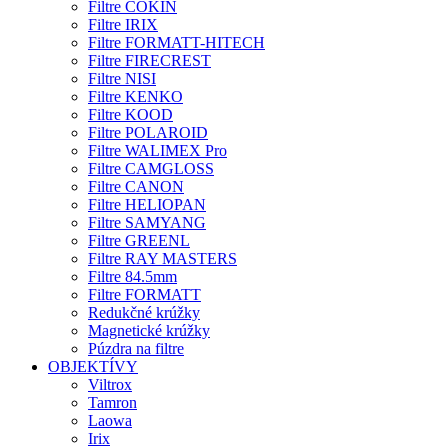
Filtre COKIN
Filtre IRIX
Filtre FORMATT-HITECH
Filtre FIRECREST
Filtre NISI
Filtre KENKO
Filtre KOOD
Filtre POLAROID
Filtre WALIMEX Pro
Filtre CAMGLOSS
Filtre CANON
Filtre HELIOPAN
Filtre SAMYANG
Filtre GREENL
Filtre RAY MASTERS
Filtre 84.5mm
Filtre FORMATT
Redukčné krúžky
Magnetické krúžky
Púzdra na filtre
OBJEKTÍVY
Viltrox
Tamron
Laowa
Irix