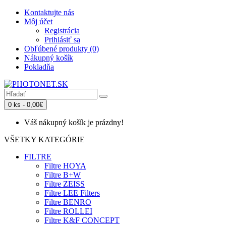
Kontaktujte nás
Môj účet
Registrácia
Prihlásiť sa
Obľúbené produkty (0)
Nákupný košík
Pokladňa
0 ks - 0,00€
Váš nákupný košík je prázdny!
VŠETKY KATEGÓRIE
FILTRE
Filtre HOYA
Filtre B+W
Filtre ZEISS
Filtre LEE Filters
Filtre BENRO
Filtre ROLLEI
Filtre K&F CONCEPT