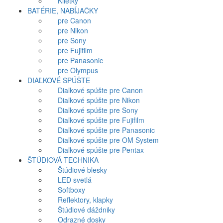
Klietky
BATÉRIE, NABÍJAČKY
pre Canon
pre Nikon
pre Sony
pre Fujifilm
pre Panasonic
pre Olympus
DIAĽKOVÉ SPÚŠTE
Diaľkové spúšte pre Canon
Diaľkové spúšte pre Nikon
Diaľkové spúšte pre Sony
Diaľkové spúšte pre Fujifilm
Diaľkové spúšte pre Panasonic
Diaľkové spúšte pre OM System
Diaľkové spúšte pre Pentax
ŠTÚDIOVÁ TECHNIKA
Štúdiové blesky
LED svetlá
Softboxy
Reflektory, klapky
Štúdiové dáždniky
Odrazné dosky