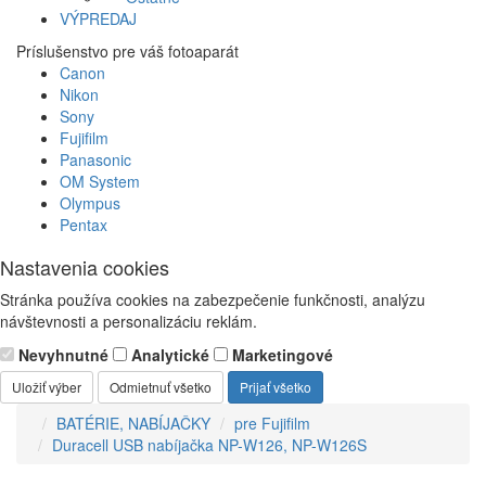
VÝPREDAJ
Príslušenstvo pre váš fotoaparát
Canon
Nikon
Sony
Fujifilm
Panasonic
OM System
Olympus
Pentax
Nastavenia cookies
Stránka používa cookies na zabezpečenie funkčnosti, analýzu
návštevnosti a personalizáciu reklám.
Nevyhnutné
Analytické
Marketingové
Uložiť výber
Odmietnuť všetko
Prijať všetko
BATÉRIE, NABÍJAČKY
pre Fujifilm
Duracell USB nabíjačka NP-W126, NP-W126S