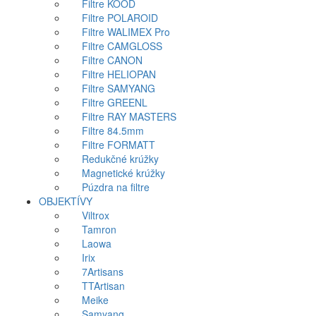
Filtre KOOD
Filtre POLAROID
Filtre WALIMEX Pro
Filtre CAMGLOSS
Filtre CANON
Filtre HELIOPAN
Filtre SAMYANG
Filtre GREENL
Filtre RAY MASTERS
Filtre 84.5mm
Filtre FORMATT
Redukčné krúžky
Magnetické krúžky
Púzdra na filtre
OBJEKTÍVY
Viltrox
Tamron
Laowa
Irix
7Artisans
TTArtisan
Meike
Samyang