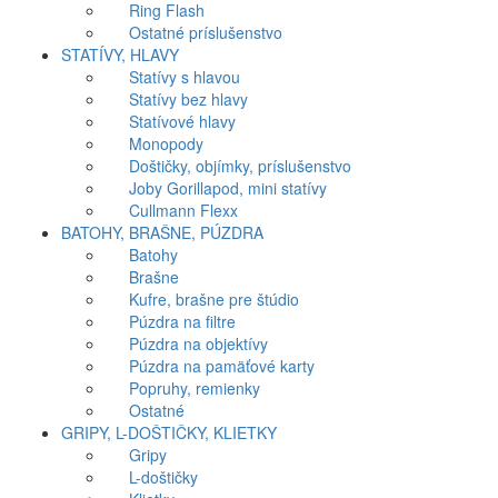
Ring Flash
Ostatné príslušenstvo
STATÍVY, HLAVY
Statívy s hlavou
Statívy bez hlavy
Statívové hlavy
Monopody
Doštičky, objímky, príslušenstvo
Joby Gorillapod, mini statívy
Cullmann Flexx
BATOHY, BRAŠNE, PÚZDRA
Batohy
Brašne
Kufre, brašne pre štúdio
Púzdra na filtre
Púzdra na objektívy
Púzdra na pamäťové karty
Popruhy, remienky
Ostatné
GRIPY, L-DOŠTIČKY, KLIETKY
Gripy
L-doštičky