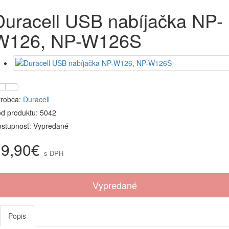
Duracell USB nabíjačka NP-
W126, NP-W126S
robca:
Duracell
d produktu: 5042
stupnosť: Vypredané
19,90€
s DPH
Vypredané
Popis