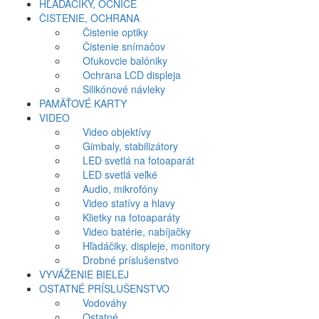
HĽADÁČIKY, OČNICE
ČISTENIE, OCHRANA
Čistenie optiky
Čistenie snímačov
Ofukovcie balóniky
Ochrana LCD displeja
Silikónové návleky
PAMÄŤOVÉ KARTY
VIDEO
Video objektívy
Gimbaly, stabilizátory
LED svetlá na fotoaparát
LED svetlá veľké
Audio, mikrofóny
Video statívy a hlavy
Klietky na fotoaparáty
Video batérie, nabíjačky
Hľadáčiky, displeje, monitory
Drobné príslušenstvo
VYVÁŽENIE BIELEJ
OSTATNÉ PRÍSLUŠENSTVO
Vodováhy
Ostatné