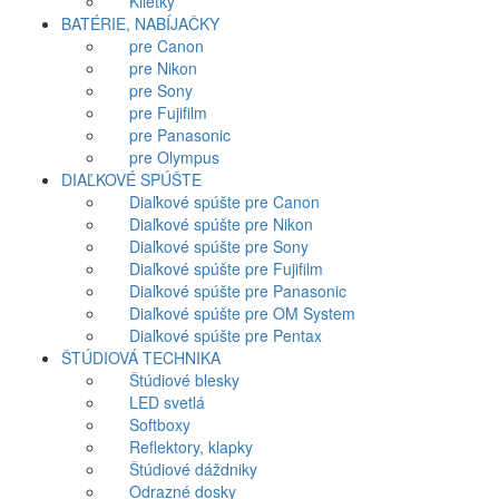
Klietky
BATÉRIE, NABÍJAČKY
pre Canon
pre Nikon
pre Sony
pre Fujifilm
pre Panasonic
pre Olympus
DIAĽKOVÉ SPÚŠTE
Diaľkové spúšte pre Canon
Diaľkové spúšte pre Nikon
Diaľkové spúšte pre Sony
Diaľkové spúšte pre Fujifilm
Diaľkové spúšte pre Panasonic
Diaľkové spúšte pre OM System
Diaľkové spúšte pre Pentax
ŠTÚDIOVÁ TECHNIKA
Štúdiové blesky
LED svetlá
Softboxy
Reflektory, klapky
Štúdiové dáždniky
Odrazné dosky