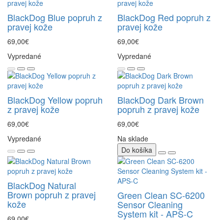
BlackDog Blue popruh z
BlackDog Red popruh z
pravej kože
pravej kože
69,00€
69,00€
Vypredané
Vypredané
BlackDog Yellow popruh
BlackDog Dark Brown
z pravej kože
popruh z pravej kože
69,00€
69,00€
Vypredané
Na sklade
Do košíka
BlackDog Natural
Brown popruh z pravej
Green Clean SC-6200
kože
Sensor Cleaning
System kit - APS-C
69,00€