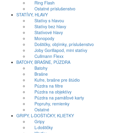
Ring Flash
Ostatné príslušenstvo
STATÍVY, HLAVY
Statívy s hlavou
Statívy bez hlavy
Statívové hlavy
Monopody
Doštičky, objímky, príslušenstvo
Joby Gorillapod, mini statívy
Cullmann Flexx
BATOHY, BRAŠNE, PÚZDRA
Batohy
Brašne
Kufre, brašne pre štúdio
Púzdra na filtre
Púzdra na objektívy
Púzdra na pamäťové karty
Popruhy, remienky
Ostatné
GRIPY, L-DOŠTIČKY, KLIETKY
Gripy
L-doštičky