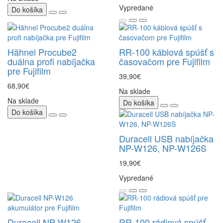
Vypredané
Do košíka
Hähnel Procube2
RR-100 káblová spúšť s
duálna profi nabíjačka
časovačom pre Fujifilm
pre Fujifilm
39,90€
68,90€
Na sklade
Na sklade
Do košíka
Do košíka
Duracell USB nabíjačka
NP-W126, NP-W126S
19,90€
Vypredané
Duracell NP-W126
RR-100 rádiová spúšť