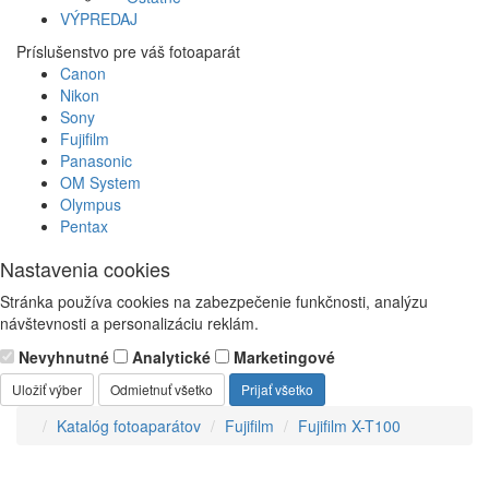
VÝPREDAJ
Príslušenstvo pre váš fotoaparát
Canon
Nikon
Sony
Fujifilm
Panasonic
OM System
Olympus
Pentax
Nastavenia cookies
Stránka používa cookies na zabezpečenie funkčnosti, analýzu
návštevnosti a personalizáciu reklám.
Nevyhnutné
Analytické
Marketingové
Uložiť výber
Odmietnuť všetko
Prijať všetko
Katalóg fotoaparátov
Fujifilm
Fujifilm X-T100