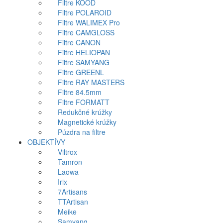
Filtre KOOD
Filtre POLAROID
Filtre WALIMEX Pro
Filtre CAMGLOSS
Filtre CANON
Filtre HELIOPAN
Filtre SAMYANG
Filtre GREENL
Filtre RAY MASTERS
Filtre 84.5mm
Filtre FORMATT
Redukčné krúžky
Magnetické krúžky
Púzdra na filtre
OBJEKTÍVY
Viltrox
Tamron
Laowa
Irix
7Artisans
TTArtisan
Meike
Samyang