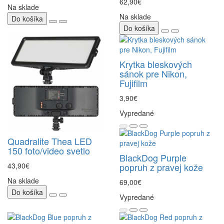
62,90€
Na sklade
Na sklade
Do košíka
Do košíka
Krytka bleskových
sánok pre Nikon,
Fujifilm
3,90€
Vypredané
Quadralite Thea LED
150 foto/video svetlo
BlackDog Purple
43,90€
popruh z pravej kože
Na sklade
69,00€
Do košíka
Vypredané