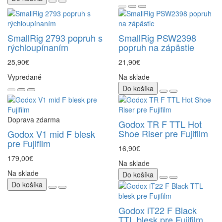
SmallRig 2793 popruh s
SmallRig PSW2398
rýchloupínaním
popruh na zápästie
25,90€
21,90€
Vypredané
Na sklade
Do košíka
Doprava zdarma
Godox TR F TTL Hot
Shoe Riser pre Fujifilm
Godox V1 mid F blesk
pre Fujifilm
16,90€
179,00€
Na sklade
Na sklade
Do košíka
Do košíka
Godox iT22 F Black
TTL blesk pre Fujifilm