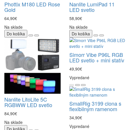
Phottix M180 LED Rose
Nanlite LumiPad 11
Gold
LED svetlo
64,90€
58,90€
Na sklade
Na sklade
Do košíka
Do košíka
Simorr Vibe P96L RGB
LED svetlo + mini statív
49,90€
Vypredané
Nanlite LitoLite 5C
SmallRig 3199 clona s
RGBWW LED svetlo
flexibilným ramenom
84,90€
34,90€
Na sklade
Vypredané
Do košíka