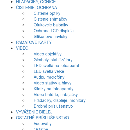
HĽADÁČIKY, OČNICE
ČISTENIE, OCHRANA
Čistenie optiky
Čistenie snímačov
Ofukovcie balóniky
Ochrana LCD displeja
Silikónové návleky
PAMÄŤOVÉ KARTY
VIDEO
Video objektívy
Gimbaly, stabilizátory
LED svetlá na fotoaparát
LED svetlá veľké
Audio, mikrofóny
Video statívy a hlavy
Klietky na fotoaparáty
Video batérie, nabíjačky
Hľadáčiky, displeje, monitory
Drobné príslušenstvo
VYVÁŽENIE BIELEJ
OSTATNÉ PRÍSLUŠENSTVO
Vodováhy
Ostatné