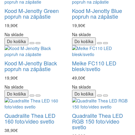
Kood M-Jenotty Green
Kood M-Jenotty Blue
popruh na zápästie
popruh na zápästie
19,90€
19,90€
Na sklade
Na sklade
Do košíka
Do košíka
Kood M-Jenotty Black
Meike FC110 LED
popruh na zápästie
blesk/svetlo
19,90€
49,00€
Na sklade
Na sklade
Do košíka
Do košíka
Quadralite Thea LED
Quadralite Thea LED
160 foto/video svetlo
RGB 150 foto/video
svetlo
38,90€