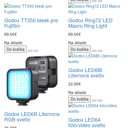
Godox TT350 blesk pre
Godox Ring72 LED
Fujifilm
Macro Ring Light
89,00€
89,00€
Na sklade
Na sklade
Do košíka
Do košíka
Godox LED6Bi
Litemons svetlo
22,90€
Na sklade
Do košíka
Godox LED6R Litemons
RGB svetlo
Godox LED64
foto/video svetlo
26,90€