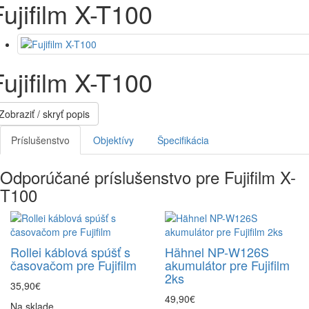
Fujifilm X-T100
Fujifilm X-T100
Zobraziť / skryť popis
Príslušenstvo
Objektívy
Špecifikácia
Odporúčané príslušenstvo pre Fujifilm X-
T100
Rollei káblová spúšť s
Hähnel NP-W126S
časovačom pre Fujifilm
akumulátor pre Fujifilm
2ks
35,90€
49,90€
Na sklade