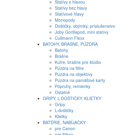
Statívy s hlavou
Statívy bez hlavy
Statívové hlavy
Monopody
Doštičky, objímky, príslušenstvo
Joby Gorillapod, mini statívy
Cullmann Flexx
BATOHY, BRAŠNE, PÚZDRA
Batohy
Brašne
Kufre, brašne pre štúdio
Púzdra na filtre
Púzdra na objektívy
Púzdra na pamäťové karty
Popruhy, remienky
Ostatné
GRIPY, L-DOŠTIČKY, KLIETKY
Gripy
L-doštičky
Klietky
BATÉRIE, NABÍJAČKY
pre Canon
pre Nikon