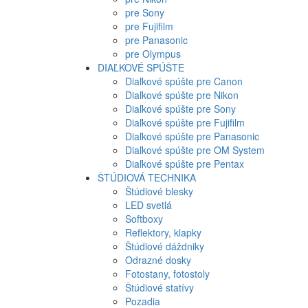
pre Sony
pre Fujifilm
pre Panasonic
pre Olympus
DIAĽKOVÉ SPÚŠTE
Diaľkové spúšte pre Canon
Diaľkové spúšte pre Nikon
Diaľkové spúšte pre Sony
Diaľkové spúšte pre Fujifilm
Diaľkové spúšte pre Panasonic
Diaľkové spúšte pre OM System
Diaľkové spúšte pre Pentax
ŠTÚDIOVÁ TECHNIKA
Štúdiové blesky
LED svetlá
Softboxy
Reflektory, klapky
Štúdiové dáždniky
Odrazné dosky
Fotostany, fotostoly
Štúdiové statívy
Pozadia