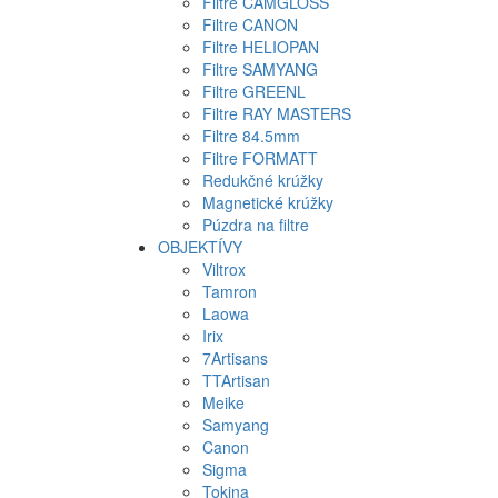
Filtre CAMGLOSS
Filtre CANON
Filtre HELIOPAN
Filtre SAMYANG
Filtre GREENL
Filtre RAY MASTERS
Filtre 84.5mm
Filtre FORMATT
Redukčné krúžky
Magnetické krúžky
Púzdra na filtre
OBJEKTÍVY
Viltrox
Tamron
Laowa
Irix
7Artisans
TTArtisan
Meike
Samyang
Canon
Sigma
Tokina