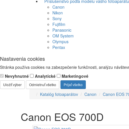
Príslušenstvo podľa modelu vášho fotoaparátu
Canon
Nikon
Sony
Fujifilm
Panasonic
OM System
Olympus
Pentax
Nastavenia cookies
Stránka používa cookies na zabezpečenie funkčnosti, analýzu návštevn
Nevyhnutné
Analytické
Marketingové
Uložiť výber
Odmietnuť všetko
Prijať všetko
Katalóg fotoaparátov
Canon
Canon EOS 7
Canon EOS 700D