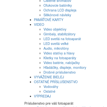
Čistenie snímačov
Ofukovcie balóniky
Ochrana LCD displeja
Silikónové návleky
PAMÄŤOVÉ KARTY
VIDEO
Video objektívy
Gimbaly, stabilizátory
LED svetlá na fotoaparát
LED svetlá veľké
Audio, mikrofóny
Video statívy a hlavy
Klietky na fotoaparáty
Video batérie, nabíjačky
Hľadáčiky, displeje, monitory
Drobné príslušenstvo
VYVÁŽENIE BIELEJ
OSTATNÉ PRÍSLUŠENSTVO
Vodováhy
Ostatné
VÝPREDAJ
Príslušenstvo pre váš fotoaparát