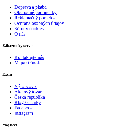
Doprava a platba
Obchodné podmienky
Reklamačný poriadok
Ochrana osobných údajov
Súbory cookies
O nás
Zákaznícky servis
Kontaktujte nás
Mapa stránok
Extra
Výrobcovia
Akciový tovar
Česká republika
Blog / Články
Facebook
Instagram
Môj účet