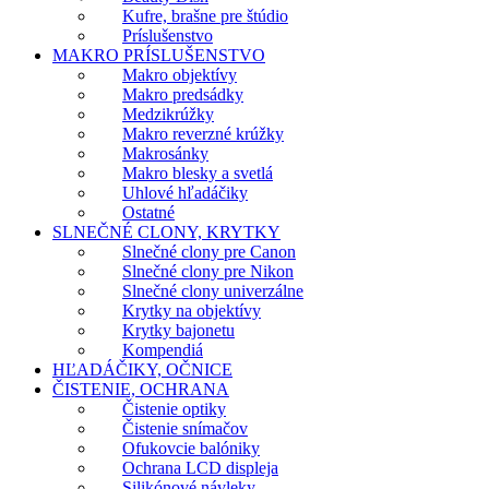
Kufre, brašne pre štúdio
Príslušenstvo
MAKRO PRÍSLUŠENSTVO
Makro objektívy
Makro predsádky
Medzikrúžky
Makro reverzné krúžky
Makrosánky
Makro blesky a svetlá
Uhlové hľadáčiky
Ostatné
SLNEČNÉ CLONY, KRYTKY
Slnečné clony pre Canon
Slnečné clony pre Nikon
Slnečné clony univerzálne
Krytky na objektívy
Krytky bajonetu
Kompendiá
HĽADÁČIKY, OČNICE
ČISTENIE, OCHRANA
Čistenie optiky
Čistenie snímačov
Ofukovcie balóniky
Ochrana LCD displeja
Silikónové návleky