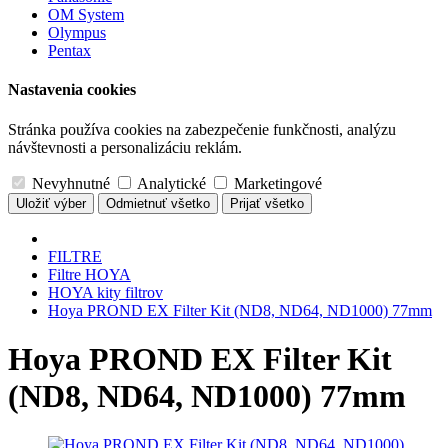
OM System
Olympus
Pentax
Nastavenia cookies
Stránka používa cookies na zabezpečenie funkčnosti, analýzu
návštevnosti a personalizáciu reklám.
Nevyhnutné
Analytické
Marketingové
Uložiť výber
Odmietnuť všetko
Prijať všetko
FILTRE
Filtre HOYA
HOYA kity filtrov
Hoya PROND EX Filter Kit (ND8, ND64, ND1000) 77mm
Hoya PROND EX Filter Kit
(ND8, ND64, ND1000) 77mm