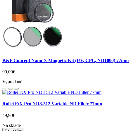
K&F Concept Nano-X Magnetic Kit (UV, CPL, ND1000) 77mm
99,00€
Vypredané
Rollei F:X Pro ND8-512 Variable ND Filter 77mm
49,90€
Na sklade