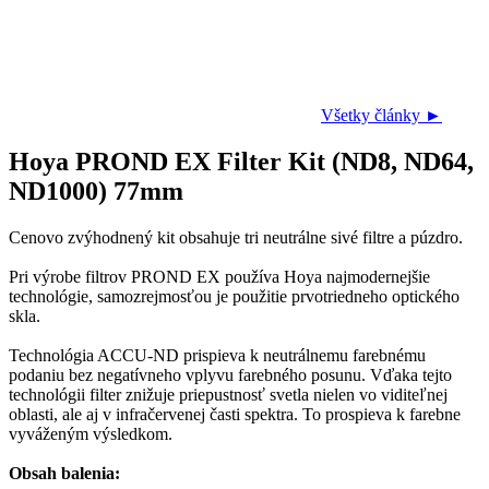
Všetky články ►
Hoya PROND EX Filter Kit (ND8, ND64,
ND1000) 77mm
Cenovo zvýhodnený kit obsahuje tri neutrálne sivé filtre a púzdro.
Pri výrobe filtrov PROND EX používa Hoya najmodernejšie
technológie, samozrejmosťou je použitie prvotriedneho optického
skla.
Technológia ACCU-ND prispieva k neutrálnemu farebnému
podaniu bez negatívneho vplyvu farebného posunu. Vďaka tejto
technológii filter znižuje priepustnosť svetla nielen vo viditeľnej
oblasti, ale aj v infračervenej časti spektra. To prospieva k farebne
vyváženým výsledkom.
Obsah balenia: