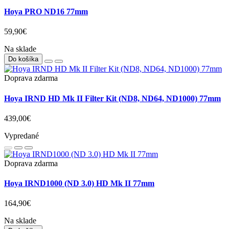
Hoya PRO ND16 77mm
59,90€
Na sklade
Do košíka
Doprava zdarma
Hoya IRND HD Mk II Filter Kit (ND8, ND64, ND1000) 77mm
439,00€
Vypredané
Doprava zdarma
Hoya IRND1000 (ND 3.0) HD Mk II 77mm
164,90€
Na sklade