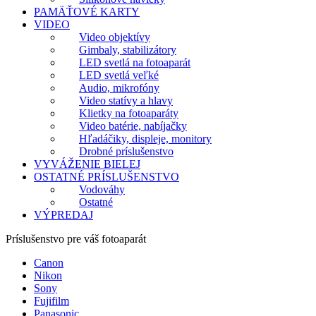
PAMÄŤOVÉ KARTY
VIDEO
Video objektívy
Gimbaly, stabilizátory
LED svetlá na fotoaparát
LED svetlá veľké
Audio, mikrofóny
Video statívy a hlavy
Klietky na fotoaparáty
Video batérie, nabíjačky
Hľadáčiky, displeje, monitory
Drobné príslušenstvo
VYVÁŽENIE BIELEJ
OSTATNÉ PRÍSLUŠENSTVO
Vodováhy
Ostatné
VÝPREDAJ
Príslušenstvo pre váš fotoaparát
Canon
Nikon
Sony
Fujifilm
Panasonic