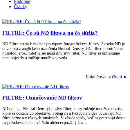
Podobné
Články
FILTRE: Čo sú ND filtre a na čo slúžia?
ND Filtre patria k základným typom fotografických filtrov. Skratka ND je
odvodená z anglického označenia Neutral Density, čiže filter s neutrálnou
hustotou, zrozumiteľnejšie neutrálny sivý filter. ND filter sa umiestňuje
pred objektív a znižuje množstvo svetla ...
Pokračovať v čítaní ►
FILTRE: Označovanie ND filtrov
ND (z angl. Neutral Density) je sivý filter, ktorý znižuje množstvo svetla,
ktoré sa dostane do objektívu. Fotografi a tvorcovia videa používajú ND
filtre bežne a v rôznych situáciách. V zásade vtedy, keď sa potrebujú dostať
na požadované clonové číslo alebo expozičný čas ...