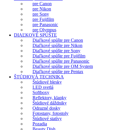
pre Canon
pre Nikon
pre Sony
pre Fujifilm
pre Panasonic
pre Olympus
DIAĽKOVÉ SPÚŠTE
Diaľkové spúšte pre Canon
Diaľkové spúšte pre Nikon
Diaľkové spúšte pre Sony
Diaľkové spúšte pre Fujifilm
Diaľkové spúšte pre Panasonic
Diaľkové spúšte pre OM System
Diaľkové spúšte pre Pentax
ŠTÚDIOVÁ TECHNIKA
Štúdiové blesky
LED svetlá
Softboxy
Reflektory, klapky
Štúdiové dáždniky
Odrazné dosky
Fotostany, fotostoly
Štúdiové statívy
Pozadia
Beauty Dish