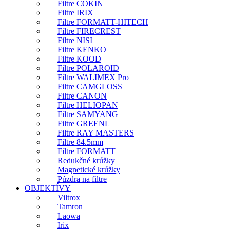
Filtre COKIN
Filtre IRIX
Filtre FORMATT-HITECH
Filtre FIRECREST
Filtre NISI
Filtre KENKO
Filtre KOOD
Filtre POLAROID
Filtre WALIMEX Pro
Filtre CAMGLOSS
Filtre CANON
Filtre HELIOPAN
Filtre SAMYANG
Filtre GREENL
Filtre RAY MASTERS
Filtre 84.5mm
Filtre FORMATT
Redukčné krúžky
Magnetické krúžky
Púzdra na filtre
OBJEKTÍVY
Viltrox
Tamron
Laowa
Irix