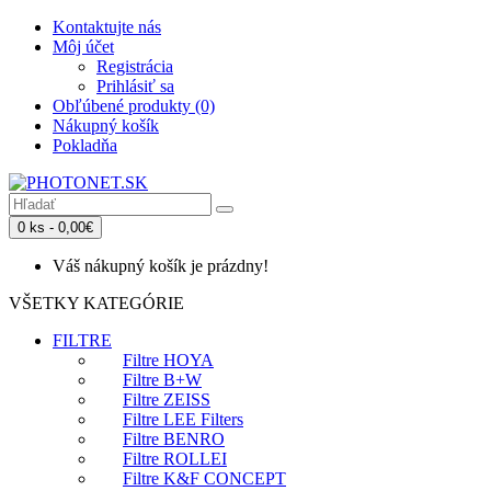
Kontaktujte nás
Môj účet
Registrácia
Prihlásiť sa
Obľúbené produkty (0)
Nákupný košík
Pokladňa
0 ks - 0,00€
Váš nákupný košík je prázdny!
VŠETKY KATEGÓRIE
FILTRE
Filtre HOYA
Filtre B+W
Filtre ZEISS
Filtre LEE Filters
Filtre BENRO
Filtre ROLLEI
Filtre K&F CONCEPT