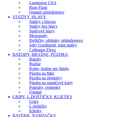
Lumiquest USA
Ring Flash
Ostatné príslušenstvo
STATÍVY, HLAVY
Statívy s hlavou
Statívy bez hlavy
Statívové hlavy
Monopody
Doštičky, objímky, príslušenstvo
Joby Gorillapod, mini statívy
Cullmann Flexx
BATOHY, BRAŠNE, PÚZDRA
Batohy
Brašne
Kufre, brašne pre štúdio
Púzdra na filtre
Púzdra na objektívy
Púzdra na pamäťové karty
Popruhy, remienky
Ostatné
GRIPY, L-DOŠTIČKY, KLIETKY
Gripy
L-doštičky
Klietky
BATÉRIE, NABÍJAČKY