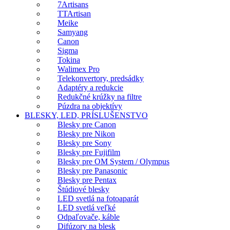
7Artisans
TTArtisan
Meike
Samyang
Canon
Sigma
Tokina
Walimex Pro
Telekonvertory, predsádky
Adaptéry a redukcie
Redukčné krúžky na filtre
Púzdra na objektívy
BLESKY, LED, PRÍSLUŠENSTVO
Blesky pre Canon
Blesky pre Nikon
Blesky pre Sony
Blesky pre Fujifilm
Blesky pre OM System / Olympus
Blesky pre Panasonic
Blesky pre Pentax
Štúdiové blesky
LED svetlá na fotoaparát
LED svetlá veľké
Odpaľovače, káble
Difúzory na blesk