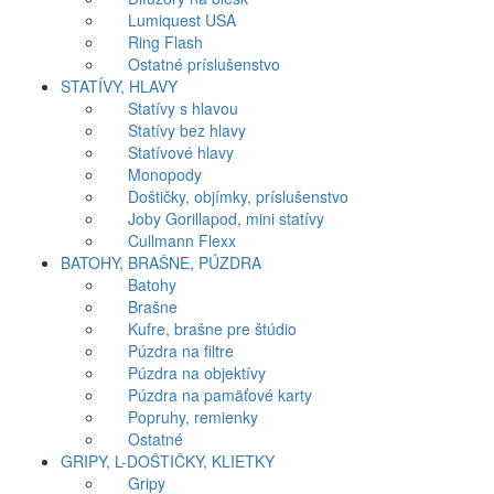
Lumiquest USA
Ring Flash
Ostatné príslušenstvo
STATÍVY, HLAVY
Statívy s hlavou
Statívy bez hlavy
Statívové hlavy
Monopody
Doštičky, objímky, príslušenstvo
Joby Gorillapod, mini statívy
Cullmann Flexx
BATOHY, BRAŠNE, PÚZDRA
Batohy
Brašne
Kufre, brašne pre štúdio
Púzdra na filtre
Púzdra na objektívy
Púzdra na pamäťové karty
Popruhy, remienky
Ostatné
GRIPY, L-DOŠTIČKY, KLIETKY
Gripy