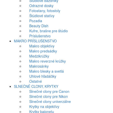
Štúdiové dáždniky
Odrazné dosky
Fotostany, fotostoly
Štúdiové statívy
Pozadia
Beauty Dish
Kufre, brašne pre štúdio
Príslušenstvo
MAKRO PRÍSLUŠENSTVO
Makro objektívy
Makro predsádky
Medzikrúžky
Makro reverzné krúžky
Makrosánky
Makro blesky a svetlá
Uhlové hľadáčiky
Ostatné
SLNEČNÉ CLONY, KRYTKY
Slnečné clony pre Canon
Slnečné clony pre Nikon
Slnečné clony univerzálne
Krytky na objektívy
Krytky bajonetu