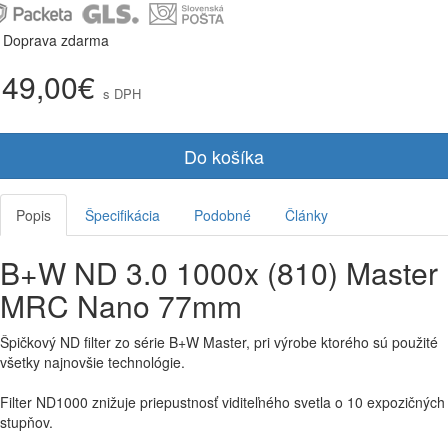
Doprava zdarma
149,00€
s DPH
Do košíka
Popis
Špecifikácia
Podobné
Články
B+W ND 3.0 1000x (810) Master
MRC Nano 77mm
Špičkový ND filter zo série B+W Master, pri výrobe ktorého sú použité
všetky najnovšie technológie.
Filter ND1000 znižuje priepustnosť viditeľného svetla o 10 expozičných
stupňov.