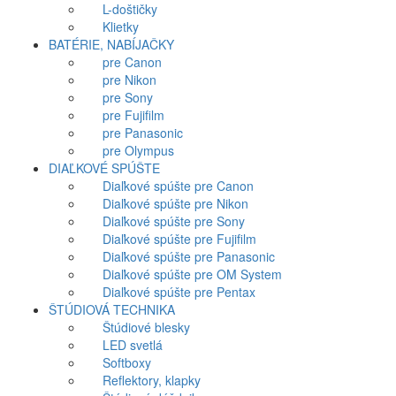
L-doštičky
Klietky
BATÉRIE, NABÍJAČKY
pre Canon
pre Nikon
pre Sony
pre Fujifilm
pre Panasonic
pre Olympus
DIAĽKOVÉ SPÚŠTE
Diaľkové spúšte pre Canon
Diaľkové spúšte pre Nikon
Diaľkové spúšte pre Sony
Diaľkové spúšte pre Fujifilm
Diaľkové spúšte pre Panasonic
Diaľkové spúšte pre OM System
Diaľkové spúšte pre Pentax
ŠTÚDIOVÁ TECHNIKA
Štúdiové blesky
LED svetlá
Softboxy
Reflektory, klapky