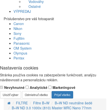
Vodováhy
Ostatné
VÝPREDAJ
Príslušenstvo pre váš fotoaparát
Canon
Nikon
Sony
Fujifilm
Panasonic
OM System
Olympus
Pentax
Nastavenia cookies
Stránka používa cookies na zabezpečenie funkčnosti, analýzu
návštevnosti a personalizáciu reklám.
Nevyhnutné
Analytické
Marketingové
Uložiť výber
Odmietnuť všetko
Prijať všetko
FILTRE
Filtre B+W
B+W ND neutrálne šedé
B+W ND 3.0 1000x (810) Master MRC Nano 77mm