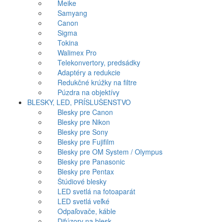
Meike
Samyang
Canon
Sigma
Tokina
Walimex Pro
Telekonvertory, predsádky
Adaptéry a redukcie
Redukčné krúžky na filtre
Púzdra na objektívy
BLESKY, LED, PRÍSLUŠENSTVO
Blesky pre Canon
Blesky pre Nikon
Blesky pre Sony
Blesky pre Fujifilm
Blesky pre OM System / Olympus
Blesky pre Panasonic
Blesky pre Pentax
Štúdiové blesky
LED svetlá na fotoaparát
LED svetlá veľké
Odpaľovače, káble
Difúzory na blesk