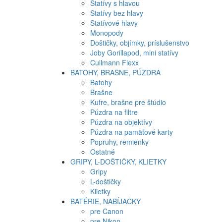
Statívy s hlavou
Statívy bez hlavy
Statívové hlavy
Monopody
Doštičky, objímky, príslušenstvo
Joby Gorillapod, mini statívy
Cullmann Flexx
BATOHY, BRAŠNE, PÚZDRA
Batohy
Brašne
Kufre, brašne pre štúdio
Púzdra na filtre
Púzdra na objektívy
Púzdra na pamäťové karty
Popruhy, remienky
Ostatné
GRIPY, L-DOŠTIČKY, KLIETKY
Gripy
L-doštičky
Klietky
BATÉRIE, NABÍJAČKY
pre Canon
pre Nikon