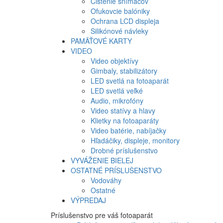
Čistenie snímačov
Ofukovcie balóniky
Ochrana LCD displeja
Silikónové návleky
PAMÄŤOVÉ KARTY
VIDEO
Video objektívy
Gimbaly, stabilizátory
LED svetlá na fotoaparát
LED svetlá veľké
Audio, mikrofóny
Video statívy a hlavy
Klietky na fotoaparáty
Video batérie, nabíjačky
Hľadáčiky, displeje, monitory
Drobné príslušenstvo
VYVÁŽENIE BIELEJ
OSTATNÉ PRÍSLUŠENSTVO
Vodováhy
Ostatné
VÝPREDAJ
Príslušenstvo pre váš fotoaparát