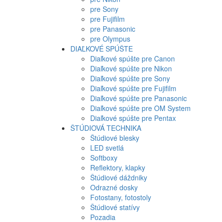
pre Sony
pre Fujifilm
pre Panasonic
pre Olympus
DIAĽKOVÉ SPÚŠTE
Diaľkové spúšte pre Canon
Diaľkové spúšte pre Nikon
Diaľkové spúšte pre Sony
Diaľkové spúšte pre Fujifilm
Diaľkové spúšte pre Panasonic
Diaľkové spúšte pre OM System
Diaľkové spúšte pre Pentax
ŠTÚDIOVÁ TECHNIKA
Štúdiové blesky
LED svetlá
Softboxy
Reflektory, klapky
Štúdiové dáždniky
Odrazné dosky
Fotostany, fotostoly
Štúdiové statívy
Pozadia