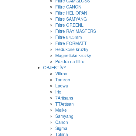
Filtre CAMGLOSS
Filtre CANON
Filtre HELIOPAN
Filtre SAMYANG
Filtre GREENL
Filtre RAY MASTERS
Filtre 84.5mm
Filtre FORMATT
Redukčné krúžky
Magnetické krúžky
Púzdra na filtre
OBJEKTÍVY
Viltrox
Tamron
Laowa
Irix
7Artisans
TTArtisan
Meike
Samyang
Canon
Sigma
Tokina