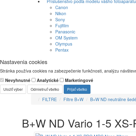
Príslušenstvo podľa modelu vášho fotoaparátu
Canon
Nikon
Sony
Fujifilm
Panasonic
OM System
Olympus
Pentax
Nastavenia cookies
Stránka používa cookies na zabezpečenie funkčnosti, analýzu návštevn
Nevyhnutné
Analytické
Marketingové
Uložiť výber
Odmietnuť všetko
Prijať všetko
FILTRE
Filtre B+W
B+W ND neutrálne šed
B+W ND Vario 1-5 X