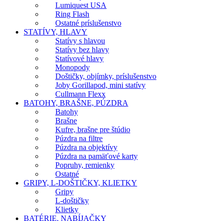
Lumiquest USA
Ring Flash
Ostatné príslušenstvo
STATÍVY, HLAVY
Statívy s hlavou
Statívy bez hlavy
Statívové hlavy
Monopody
Doštičky, objímky, príslušenstvo
Joby Gorillapod, mini statívy
Cullmann Flexx
BATOHY, BRAŠNE, PÚZDRA
Batohy
Brašne
Kufre, brašne pre štúdio
Púzdra na filtre
Púzdra na objektívy
Púzdra na pamäťové karty
Popruhy, remienky
Ostatné
GRIPY, L-DOŠTIČKY, KLIETKY
Gripy
L-doštičky
Klietky
BATÉRIE, NABÍJAČKY