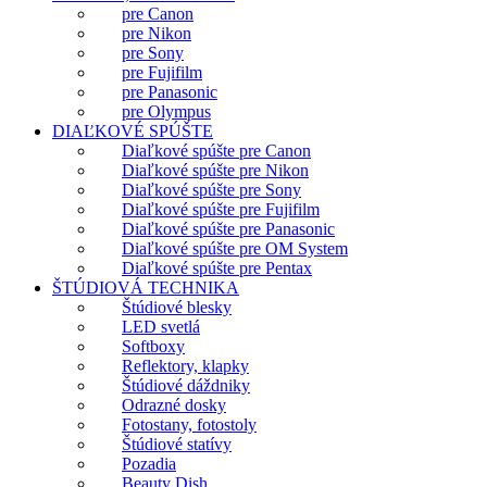
pre Canon
pre Nikon
pre Sony
pre Fujifilm
pre Panasonic
pre Olympus
DIAĽKOVÉ SPÚŠTE
Diaľkové spúšte pre Canon
Diaľkové spúšte pre Nikon
Diaľkové spúšte pre Sony
Diaľkové spúšte pre Fujifilm
Diaľkové spúšte pre Panasonic
Diaľkové spúšte pre OM System
Diaľkové spúšte pre Pentax
ŠTÚDIOVÁ TECHNIKA
Štúdiové blesky
LED svetlá
Softboxy
Reflektory, klapky
Štúdiové dáždniky
Odrazné dosky
Fotostany, fotostoly
Štúdiové statívy
Pozadia
Beauty Dish