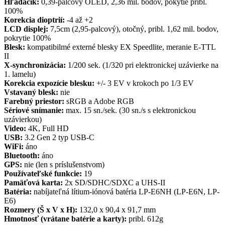
Hľadáčik:
0,39-palcový OLED, 2,36 mil. bodov, pokytie pribl.
100%
Korekcia dioptrií:
-4 až +2
LCD displej:
7,5cm (2,95-palcový), otočný, pribl. 1,62 mil. bodov,
pokrytie 100%
Blesk:
kompatibilmé externé blesky EX Speedlite, meranie E-TTL
II
X-synchronizácia:
1/200 sek. (1/320 pri elektronickej uzávierke na
1. lamelu)
Korekcia expozície blesku:
+/- 3 EV v krokoch po 1/3 EV
Vstavaný blesk:
nie
Farebný priestor:
sRGB a Adobe RGB
Sériové snímanie:
max. 15 sn./sek. (30 sn./s s elektronickou
uzávierkou)
Video:
4K, Full HD
USB:
3.2 Gen 2 typ USB-C
WiFi:
áno
Bluetooth:
áno
GPS:
nie (len s príslušenstvom)
Používateľské funkcie:
19
Pamäťová karta:
2x SD/SDHC/SDXC a UHS-II
Batéria:
nabíjateľná lítium-iónová batéria LP-E6NH (LP-E6N, LP-
E6)
Rozmery (Š x V x H):
132,0 x 90,4 x 91,7 mm
Hmotnosť (vrátane batérie a karty):
pribl. 612g