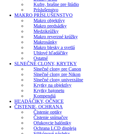
Kufre, brašne pre štúdio
Príslušenstvo
MAKRO PRÍSLUŠENSTVO
Makro objektívy
Makro predsádky
Medzikrúžky
Makro reverzné krúžky
Makrosánky
Makro blesky a svetlá
Uhlové hľadáčiky
Ostatné
SLNEČNÉ CLONY, KRYTKY
Slnečné clony pre Canon
Slnečné clony pre Nikon
Slnečné clony univerzálne
Krytky na objektívy
Krytky bajonetu
Kompendiá
HĽADÁČIKY, OČNICE
ČISTENIE, OCHRANA
Čistenie optiky
Čistenie snímačov
Ofukovcie balóniky
Ochrana LCD displeja
Silikónové návleky