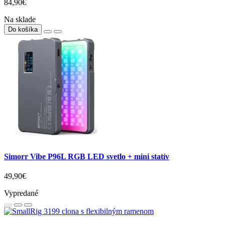
84,90€
Na sklade
Do košíka
Simorr Vibe P96L RGB LED svetlo + mini statív
49,90€
Vypredané