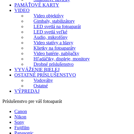
PAMÄŤOVÉ KARTY
VIDEO
Video objektívy
Gimbaly, stabilizátory
LED svetlá na fotoaparát
LED svetlá veľké
Audio, mikrofóny
Video statívy a hlavy
Klietky na fotoaparáty
Video batérie, nabíjačky
Hľadáčiky, displeje, monitory
Drobné príslušenstvo
VYVÁŽENIE BIELEJ
OSTATNÉ PRÍSLUŠENSTVO
Vodováhy
Ostatné
VÝPREDAJ
Príslušenstvo pre váš fotoaparát
Canon
Nikon
Sony
Fujifilm
Panasonic