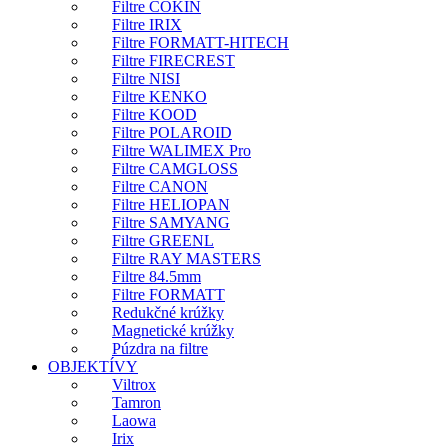
Filtre COKIN
Filtre IRIX
Filtre FORMATT-HITECH
Filtre FIRECREST
Filtre NISI
Filtre KENKO
Filtre KOOD
Filtre POLAROID
Filtre WALIMEX Pro
Filtre CAMGLOSS
Filtre CANON
Filtre HELIOPAN
Filtre SAMYANG
Filtre GREENL
Filtre RAY MASTERS
Filtre 84.5mm
Filtre FORMATT
Redukčné krúžky
Magnetické krúžky
Púzdra na filtre
OBJEKTÍVY
Viltrox
Tamron
Laowa
Irix