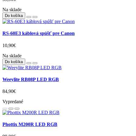
Na sklade
Do košíka
RS-60E3 káblová spúšť pre Canon
10,90€
Na sklade
Do košíka
Weeylite RB08P LED RGB
84,90€
Vypredané
Phottix M200R LED RGB