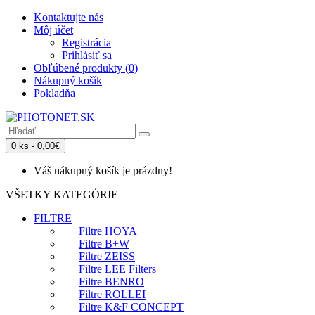
Kontaktujte nás
Môj účet
Registrácia
Prihlásiť sa
Obľúbené produkty (0)
Nákupný košík
Pokladňa
0 ks - 0,00€
Váš nákupný košík je prázdny!
VŠETKY KATEGÓRIE
FILTRE
Filtre HOYA
Filtre B+W
Filtre ZEISS
Filtre LEE Filters
Filtre BENRO
Filtre ROLLEI
Filtre K&F CONCEPT