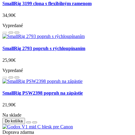
SmallRig 3199 clona s flexibilným ramenom
34,90€
Vypredané
SmallRig 2793 popruh s rýchloupínaním
25,90€
Vypredané
SmallRig PSW2398 popruh na zápästie
21,90€
Na sklade
Do košíka
Doprava zdarma