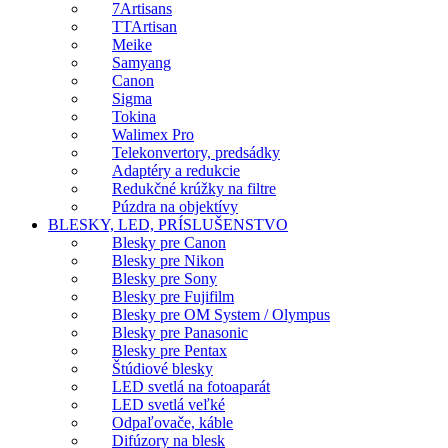
7Artisans
TTArtisan
Meike
Samyang
Canon
Sigma
Tokina
Walimex Pro
Telekonvertory, predsádky
Adaptéry a redukcie
Redukčné krúžky na filtre
Púzdra na objektívy
BLESKY, LED, PRÍSLUŠENSTVO
Blesky pre Canon
Blesky pre Nikon
Blesky pre Sony
Blesky pre Fujifilm
Blesky pre OM System / Olympus
Blesky pre Panasonic
Blesky pre Pentax
Štúdiové blesky
LED svetlá na fotoaparát
LED svetlá veľké
Odpaľovače, káble
Difúzory na blesk