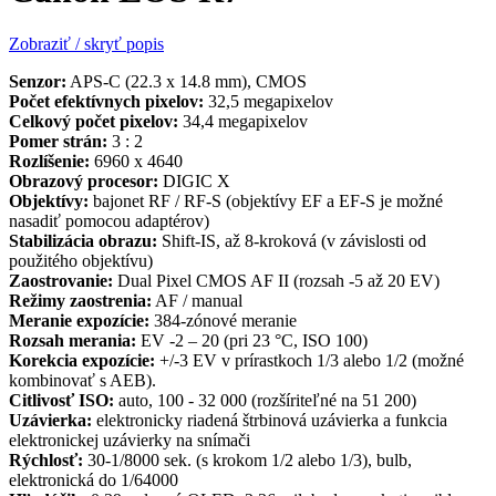
Zobraziť / skryť popis
Senzor:
APS-C (22.3 x 14.8 mm), CMOS
Počet efektívnych pixelov:
32,5 megapixelov
Celkový počet pixelov:
34,4 megapixelov
Pomer strán:
3 : 2
Rozlíšenie:
6960 x 4640
Obrazový procesor:
DIGIC X
Objektívy:
bajonet RF / RF-S (objektívy EF a EF-S je možné
nasadiť pomocou adaptérov)
Stabilizácia obrazu:
Shift-IS, až 8-kroková (v závislosti od
použitého objektívu)
Zaostrovanie:
Dual Pixel CMOS AF II (rozsah -5 až 20 EV)
Režimy zaostrenia:
AF / manual
Meranie expozície:
384-zónové meranie
Rozsah merania:
EV -2 – 20 (pri 23 °C, ISO 100)
Korekcia expozície:
+/-3 EV v prírastkoch 1/3 alebo 1/2 (možné
kombinovať s AEB).
Citlivosť ISO:
auto, 100 - 32 000 (rozšíriteľné na 51 200)
Uzávierka:
elektronicky riadená štrbinová uzávierka a funkcia
elektronickej uzávierky na snímači
Rýchlosť:
30-1/8000 sek. (s krokom 1/2 alebo 1/3), bulb,
elektronická do 1/64000