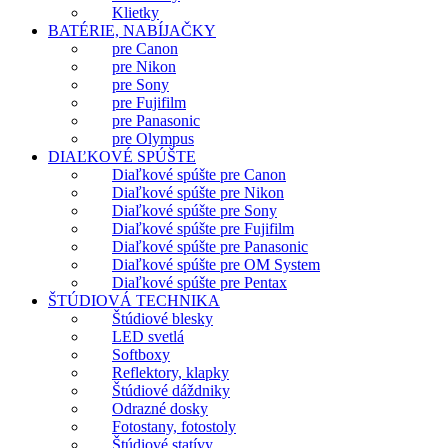
Klietky
BATÉRIE, NABÍJAČKY
pre Canon
pre Nikon
pre Sony
pre Fujifilm
pre Panasonic
pre Olympus
DIAĽKOVÉ SPÚŠTE
Diaľkové spúšte pre Canon
Diaľkové spúšte pre Nikon
Diaľkové spúšte pre Sony
Diaľkové spúšte pre Fujifilm
Diaľkové spúšte pre Panasonic
Diaľkové spúšte pre OM System
Diaľkové spúšte pre Pentax
ŠTÚDIOVÁ TECHNIKA
Štúdiové blesky
LED svetlá
Softboxy
Reflektory, klapky
Štúdiové dáždniky
Odrazné dosky
Fotostany, fotostoly
Štúdiové statívy