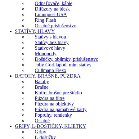
Odpaľovače, káble
Difúzory na blesk
Lumiquest USA
Ring Flash
Ostatné príslušenstvo
STATÍVY, HLAVY
Statívy s hlavou
Statívy bez hlavy
Statívové hlavy
Monopody
Doštičky, objímky, príslušenstvo
Joby Gorillapod, mini statívy
Cullmann Flexx
BATOHY, BRAŠNE, PÚZDRA
Batohy
Brašne
Kufre, brašne pre štúdio
Púzdra na filtre
Púzdra na objektívy
Púzdra na pamäťové karty
Popruhy, remienky
Ostatné
GRIPY, L-DOŠTIČKY, KLIETKY
Gripy
L-doštičky