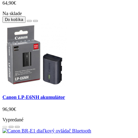
64,90€
Na sklade
Do košíka
Canon LP-E6NH akumulátor
96,90€
Vypredané