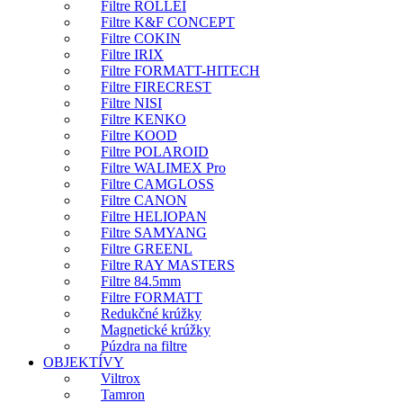
Filtre ROLLEI
Filtre K&F CONCEPT
Filtre COKIN
Filtre IRIX
Filtre FORMATT-HITECH
Filtre FIRECREST
Filtre NISI
Filtre KENKO
Filtre KOOD
Filtre POLAROID
Filtre WALIMEX Pro
Filtre CAMGLOSS
Filtre CANON
Filtre HELIOPAN
Filtre SAMYANG
Filtre GREENL
Filtre RAY MASTERS
Filtre 84.5mm
Filtre FORMATT
Redukčné krúžky
Magnetické krúžky
Púzdra na filtre
OBJEKTÍVY
Viltrox
Tamron