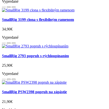
84,90€
Na sklade
Do košíka
Simorr Vibe P96L RGB LED svetlo + mini statív
49,90€
Vypredané
SmallRig 3199 clona s flexibilným ramenom
34,90€
Vypredané
SmallRig 2793 popruh s rýchloupínaním