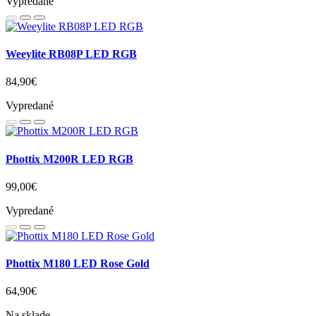
39,90€
Na sklade
Do košíka
RS-80N3 káblová spúšť pre Canon
11,90€
Vypredané
Weeylite RB08P LED RGB
84,90€
Vypredané
Phottix M200R LED RGB