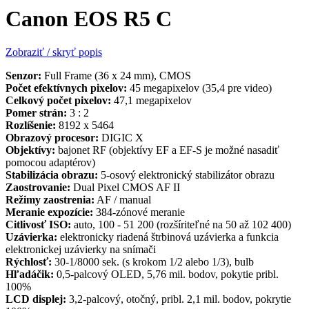
Canon EOS R5 C
Zobraziť / skryť popis
Senzor:
Full Frame (36 x 24 mm), CMOS
Počet efektívnych pixelov:
45 megapixelov (35,4 pre video)
Celkový počet pixelov:
47,1 megapixelov
Pomer strán:
3 : 2
Rozlíšenie:
8192 x 5464
Obrazový procesor:
DIGIC X
Objektívy:
bajonet RF (objektívy EF a EF-S je možné nasadiť
pomocou adaptérov)
Stabilizácia obrazu:
5-osový elektronický stabilizátor obrazu
Zaostrovanie:
Dual Pixel CMOS AF II
Režimy zaostrenia:
AF / manual
Meranie expozície:
384-zónové meranie
Citlivosť ISO:
auto, 100 - 51 200 (rozšíriteľné na 50 až 102 400)
Uzávierka:
elektronicky riadená štrbinová uzávierka a funkcia
elektronickej uzávierky na snímači
Rýchlosť:
30-1/8000 sek. (s krokom 1/2 alebo 1/3), bulb
Hľadáčik:
0,5-palcový OLED, 5,76 mil. bodov, pokytie pribl.
100%
LCD displej:
3,2-palcový, otočný, pribl. 2,1 mil. bodov, pokrytie