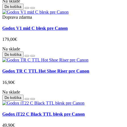
25,90€
Vypredané
SmallRig PSW2398 popruh na zápästie
21,90€
Na sklade
Do košíka
Doprava zdarma
Godox V1 mid C blesk pre Canon
179,00€
Na sklade
Do košíka
Godox TR C TTL Hot Shoe Riser pre Canon