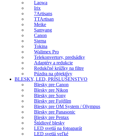
Laowa
Irix
7Artisans
TTArtisan
Meike
Samyang
Canon
Sigma
Tokina
Walimex Pro
Telekonvertory, predsádky
Adaptéry a redukcie
Redukčné krúžky na filtre
Púzdra na objektívy
BLESKY, LED, PRÍSLUŠENSTVO
Blesky pre Canon
Blesky pre Nikon
Blesky pre Sony
Blesky pre Fujifilm
Blesky pre OM System / Olympus
Blesky pre Panasonic
Blesky pre Pentax
Štúdiové blesky
LED svetlá na fotoaparát
LED svetlá veľké