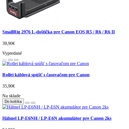
SmallRig 2976 L-doštička pre Canon EOS R5 / R6 / R6 II
39,90€
Vypredané
Rollei káblová spúšť s časovačom pre Canon
35,90€
Na sklade
Do košíka
Hähnel LP-E6NH / LP-E6N akumulátor pre Canon 2ks