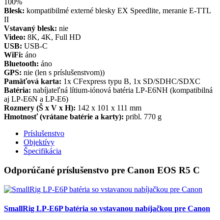
100%
Blesk:
kompatibilmé externé blesky EX Speedlite, meranie E-TTL
II
Vstavaný blesk:
nie
Video:
8K, 4K, Full HD
USB:
USB-C
WiFi:
áno
Bluetooth:
áno
GPS:
nie (len s príslušenstvom))
Pamäťová karta:
1x CFexpress typu B, 1x SD/SDHC/SDXC
Batéria:
nabíjateľná lítium-iónová batéria LP-E6NH (kompatibilná
aj LP-E6N a LP-E6)
Rozmery (Š x V x H):
142 x 101 x 111 mm
Hmotnosť (vrátane batérie a karty):
pribl. 770 g
Príslušenstvo
Objektívy
Špecifikácia
Odporúčané príslušenstvo pre Canon EOS R5 C
SmallRig LP-E6P batéria so vstavanou nabíjačkou pre Canon