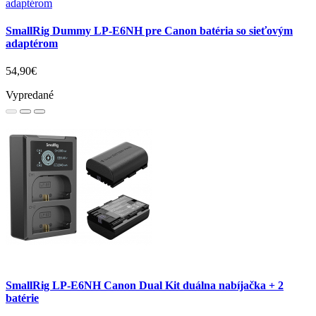
SmallRig Dummy LP-E6NH pre Canon batéria so sieťovým
adaptérom
54,90€
Vypredané
SmallRig LP-E6NH Canon Dual Kit duálna nabíjačka + 2
batérie