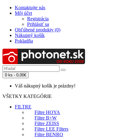
Kontaktujte nás
Môj účet
Registrácia
Prihlásiť sa
Obľúbené produkty (0)
Nákupný košík
Pokladňa
0 ks - 0,00€
Váš nákupný košík je prázdny!
VŠETKY KATEGÓRIE
FILTRE
Filtre HOYA
Filtre B+W
Filtre ZEISS
Filtre LEE Filters
Filtre BENRO