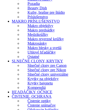
Pozadia
Beauty Dish
Kufre, brašne pre štúdio
Príslušenstvo
MAKRO PRÍSLUŠENSTVO
Makro objektívy
Makro predsádky
Medzikrúžky
Makro reverzné krúžky
Makrosánky
Makro blesky a svetlá
Uhlové hľadáčiky
Ostatné
SLNEČNÉ CLONY, KRYTKY
Slnečné clony pre Canon
Slnečné clony pre Nikon
Slnečné clony univerzálne
Krytky na objektívy
Krytky bajonetu
Kompendiá
HĽADÁČIKY, OČNICE
ČISTENIE, OCHRANA
Čistenie optiky
Čistenie snímačov
Ofukovcie balóniky