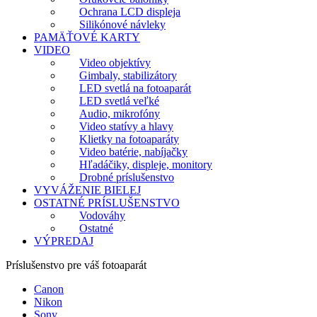
Ochrana LCD displeja
Silikónové návleky
PAMÄŤOVÉ KARTY
VIDEO
Video objektívy
Gimbaly, stabilizátory
LED svetlá na fotoaparát
LED svetlá veľké
Audio, mikrofóny
Video statívy a hlavy
Klietky na fotoaparáty
Video batérie, nabíjačky
Hľadáčiky, displeje, monitory
Drobné príslušenstvo
VYVÁŽENIE BIELEJ
OSTATNÉ PRÍSLUŠENSTVO
Vodováhy
Ostatné
VÝPREDAJ
Príslušenstvo pre váš fotoaparát
Canon
Nikon
Sony