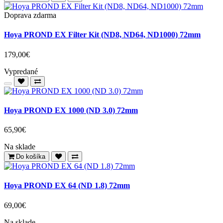
Do košíka
-14 %
Kenko Smart Filter Kit 72mm
51,90€
59,90€
Na sklade
Do košíka
Doprava zdarma
Hoya PROND EX Filter Kit (ND8, ND64, ND1000) 72mm
179,00€
Vypredané
Hoya PROND EX 1000 (ND 3.0) 72mm