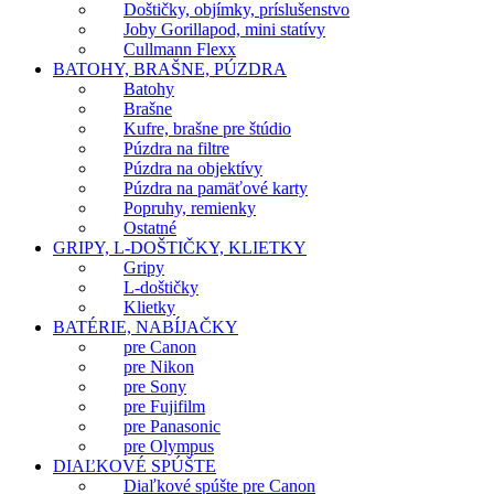
Doštičky, objímky, príslušenstvo
Joby Gorillapod, mini statívy
Cullmann Flexx
BATOHY, BRAŠNE, PÚZDRA
Batohy
Brašne
Kufre, brašne pre štúdio
Púzdra na filtre
Púzdra na objektívy
Púzdra na pamäťové karty
Popruhy, remienky
Ostatné
GRIPY, L-DOŠTIČKY, KLIETKY
Gripy
L-doštičky
Klietky
BATÉRIE, NABÍJAČKY
pre Canon
pre Nikon
pre Sony
pre Fujifilm
pre Panasonic
pre Olympus
DIAĽKOVÉ SPÚŠTE
Diaľkové spúšte pre Canon