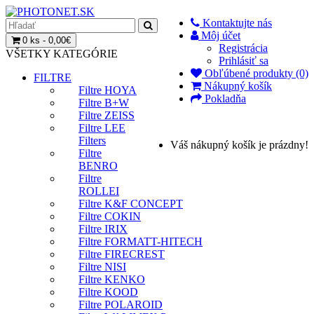
Kontaktujte nás
Môj účet
0 ks - 0,00€
Registrácia
VŠETKY KATEGÓRIE
Prihlásiť sa
Obľúbené produkty (0)
FILTRE
Nákupný košík
Filtre HOYA
Pokladňa
Filtre B+W
Filtre ZEISS
Filtre LEE
Filters
Váš nákupný košík je prázdny!
Filtre
BENRO
Filtre
ROLLEI
Filtre K&F CONCEPT
Filtre COKIN
Filtre IRIX
Filtre FORMATT-HITECH
Filtre FIRECREST
Filtre NISI
Filtre KENKO
Filtre KOOD
Filtre POLAROID