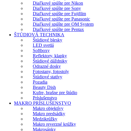
Diaľkové spúšte pre Nikon
Diaľkové spúšte pre Sony
Diaľkové spúšte pre Fujifilm
Diaľkové spúšte pre Panasonic
Diaľkové spúšte pre OM System
Diaľkové spúšte pre Pentax
ŠTÚDIOVÁ TECHNIKA
Štúdiové blesky
LED svetlá
Softboxy
Reflektory, klapky
Štúdiové dáždniky
Odrazné dosky
Fotostany, fotostoly
Štúdiové statívy
Pozadia
Beauty Dish
Kufre, brašne pre štúdio
Príslušenstvo
MAKRO PRÍSLUŠENSTVO
Makro objektívy
Makro predsádky
Medzikrúžky
Makro reverzné krúžky
Makrosánky