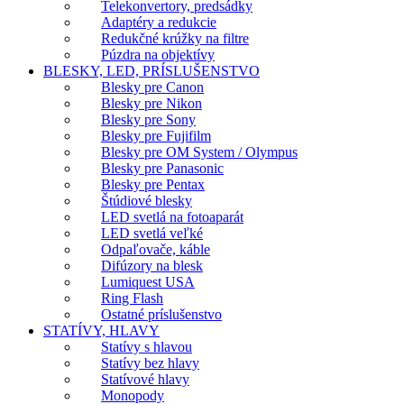
Telekonvertory, predsádky
Adaptéry a redukcie
Redukčné krúžky na filtre
Púzdra na objektívy
BLESKY, LED, PRÍSLUŠENSTVO
Blesky pre Canon
Blesky pre Nikon
Blesky pre Sony
Blesky pre Fujifilm
Blesky pre OM System / Olympus
Blesky pre Panasonic
Blesky pre Pentax
Štúdiové blesky
LED svetlá na fotoaparát
LED svetlá veľké
Odpaľovače, káble
Difúzory na blesk
Lumiquest USA
Ring Flash
Ostatné príslušenstvo
STATÍVY, HLAVY
Statívy s hlavou
Statívy bez hlavy
Statívové hlavy
Monopody