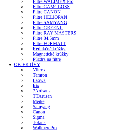
Filtre WALIMEX Pro
Filtre CAMGLOSS
Filtre CANON
Filtre HELIOPAN
Filtre SAMYANG
Filtre GREENL
Filtre RAY MASTERS
Filtre 84.5mm
Filtre FORMATT
Redukčné krúžky
Magnetické krúžky
Púzdra na filtre
OBJEKTÍVY
Viltrox
Tamron
Laowa
Irix
7Artisans
TTArtisan
Meike
Samyang
Canon
Sigma
Tokina
Walimex Pro