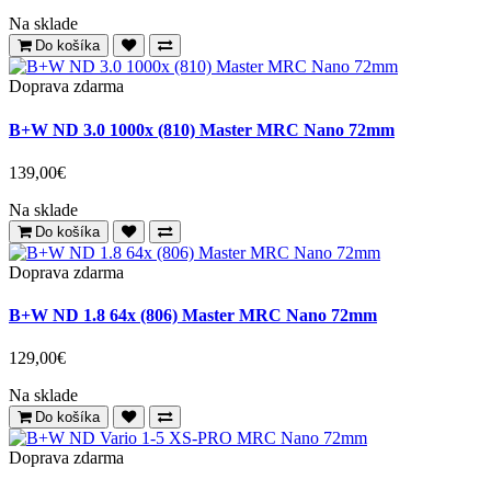
62,90€
Info v obchode
Do košíka
Walimex Pro ND1000 Slim MC 72mm
49,90€
Na sklade
Do košíka
Doprava zdarma
B+W ND 3.0 1000x (810) Master MRC Nano 72mm
139,00€
Na sklade
Do košíka
Doprava zdarma