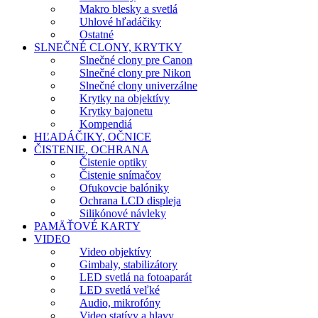
Makro blesky a svetlá
Uhlové hľadáčiky
Ostatné
SLNEČNÉ CLONY, KRYTKY
Slnečné clony pre Canon
Slnečné clony pre Nikon
Slnečné clony univerzálne
Krytky na objektívy
Krytky bajonetu
Kompendiá
HĽADÁČIKY, OČNICE
ČISTENIE, OCHRANA
Čistenie optiky
Čistenie snímačov
Ofukovcie balóniky
Ochrana LCD displeja
Silikónové návleky
PAMÄŤOVÉ KARTY
VIDEO
Video objektívy
Gimbaly, stabilizátory
LED svetlá na fotoaparát
LED svetlá veľké
Audio, mikrofóny
Video statívy a hlavy