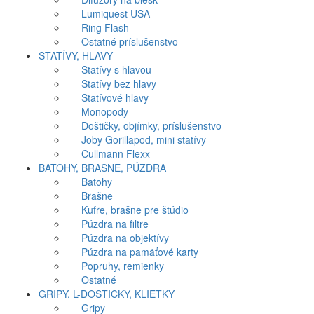
Lumiquest USA
Ring Flash
Ostatné príslušenstvo
STATÍVY, HLAVY
Statívy s hlavou
Statívy bez hlavy
Statívové hlavy
Monopody
Doštičky, objímky, príslušenstvo
Joby Gorillapod, mini statívy
Cullmann Flexx
BATOHY, BRAŠNE, PÚZDRA
Batohy
Brašne
Kufre, brašne pre štúdio
Púzdra na filtre
Púzdra na objektívy
Púzdra na pamäťové karty
Popruhy, remienky
Ostatné
GRIPY, L-DOŠTIČKY, KLIETKY
Gripy