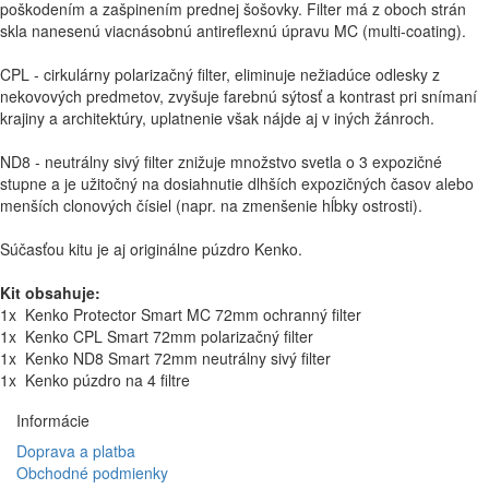
poškodením a zašpinením prednej šošovky. Filter má z oboch strán
skla nanesenú viacnásobnú antireflexnú úpravu MC (multi-coating).
CPL - cirkulárny polarizačný filter, eliminuje nežiadúce odlesky z
nekovových predmetov, zvyšuje farebnú sýtosť a kontrast pri snímaní
krajiny a architektúry, uplatnenie však nájde aj v iných žánroch.
ND8 - neutrálny sivý filter znižuje množstvo svetla o 3 expozičné
stupne a je užitočný na dosiahnutie dlhších expozičných časov alebo
menších clonových čísiel (napr. na zmenšenie hĺbky ostrosti).
Súčasťou kitu je aj originálne púzdro Kenko.
Kit obsahuje:
1x Kenko Protector Smart MC 72mm ochranný filter
1x Kenko CPL Smart 72mm polarizačný filter
1x Kenko ND8 Smart 72mm neutrálny sivý filter
1x Kenko púzdro na 4 filtre
Informácie
Doprava a platba
Obchodné podmienky