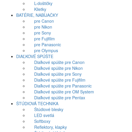
L-doštičky
Klietky
BATÉRIE, NABÍJAČKY
pre Canon
pre Nikon
pre Sony
pre Fujifilm
pre Panasonic
pre Olympus
DIAĽKOVÉ SPÚŠTE
Diaľkové spúšte pre Canon
Diaľkové spúšte pre Nikon
Diaľkové spúšte pre Sony
Diaľkové spúšte pre Fujifilm
Diaľkové spúšte pre Panasonic
Diaľkové spúšte pre OM System
Diaľkové spúšte pre Pentax
ŠTÚDIOVÁ TECHNIKA
Štúdiové blesky
LED svetlá
Softboxy
Reflektory, klapky