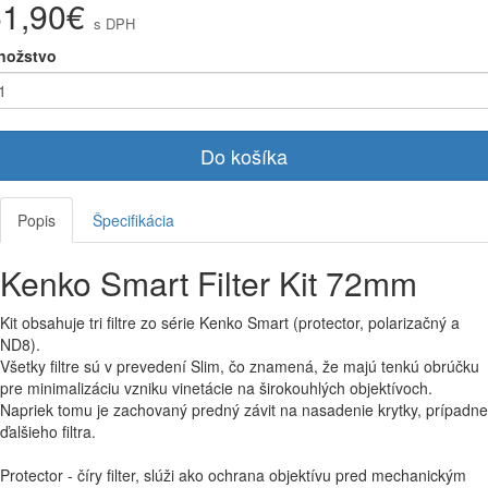
51,90€
s DPH
nožstvo
Do košíka
Popis
Špecifikácia
Kenko Smart Filter Kit 72mm
Kit obsahuje tri filtre zo série Kenko Smart (protector, polarizačný a
ND8).
Všetky filtre sú v prevedení Slim, čo znamená, že majú tenkú obrúčku
pre minimalizáciu vzniku vinetácie na širokouhlých objektívoch.
Napriek tomu je zachovaný predný závit na nasadenie krytky, prípadne
ďalšieho filtra.
Protector - číry filter, slúži ako ochrana objektívu pred mechanickým