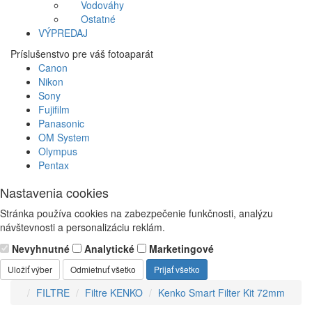
Vodováhy
Ostatné
VÝPREDAJ
Príslušenstvo pre váš fotoaparát
Canon
Nikon
Sony
Fujifilm
Panasonic
OM System
Olympus
Pentax
Nastavenia cookies
Stránka používa cookies na zabezpečenie funkčnosti, analýzu
návštevnosti a personalizáciu reklám.
Nevyhnutné
Analytické
Marketingové
Uložiť výber
Odmietnuť všetko
Prijať všetko
FILTRE
Filtre KENKO
Kenko Smart Filter Kit 72mm