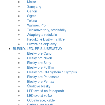
Meike
Samyang
Canon
Sigma
Tokina
Walimex Pro
Telekonvertory, predsádky
Adaptéry a redukcie
Redukčné krúžky na filtre
Púzdra na objektívy
BLESKY, LED, PRÍSLUŠENSTVO
Blesky pre Canon
Blesky pre Nikon
Blesky pre Sony
Blesky pre Fujifilm
Blesky pre OM System / Olympus
Blesky pre Panasonic
Blesky pre Pentax
Štúdiové blesky
LED svetlá na fotoaparát
LED svetlá veľké
Odpaľovače, káble
Difúzory na blesk