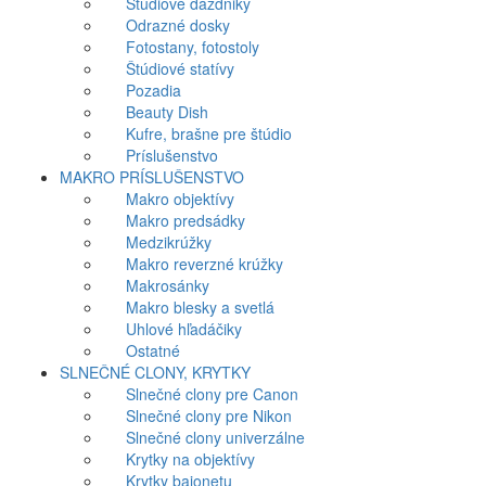
Štúdiové dáždniky
Odrazné dosky
Fotostany, fotostoly
Štúdiové statívy
Pozadia
Beauty Dish
Kufre, brašne pre štúdio
Príslušenstvo
MAKRO PRÍSLUŠENSTVO
Makro objektívy
Makro predsádky
Medzikrúžky
Makro reverzné krúžky
Makrosánky
Makro blesky a svetlá
Uhlové hľadáčiky
Ostatné
SLNEČNÉ CLONY, KRYTKY
Slnečné clony pre Canon
Slnečné clony pre Nikon
Slnečné clony univerzálne
Krytky na objektívy
Krytky bajonetu