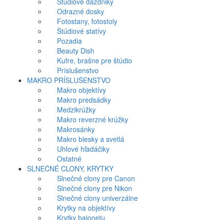
Štúdiové dáždniky
Odrazné dosky
Fotostany, fotostoly
Štúdiové statívy
Pozadia
Beauty Dish
Kufre, brašne pre štúdio
Príslušenstvo
MAKRO PRÍSLUŠENSTVO
Makro objektívy
Makro predsádky
Medzikrúžky
Makro reverzné krúžky
Makrosánky
Makro blesky a svetlá
Uhlové hľadáčiky
Ostatné
SLNEČNÉ CLONY, KRYTKY
Slnečné clony pre Canon
Slnečné clony pre Nikon
Slnečné clony univerzálne
Krytky na objektívy
Krytky bajonetu