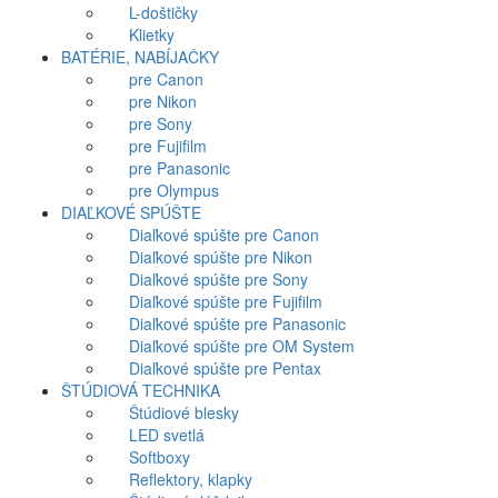
L-doštičky
Klietky
BATÉRIE, NABÍJAČKY
pre Canon
pre Nikon
pre Sony
pre Fujifilm
pre Panasonic
pre Olympus
DIAĽKOVÉ SPÚŠTE
Diaľkové spúšte pre Canon
Diaľkové spúšte pre Nikon
Diaľkové spúšte pre Sony
Diaľkové spúšte pre Fujifilm
Diaľkové spúšte pre Panasonic
Diaľkové spúšte pre OM System
Diaľkové spúšte pre Pentax
ŠTÚDIOVÁ TECHNIKA
Štúdiové blesky
LED svetlá
Softboxy
Reflektory, klapky