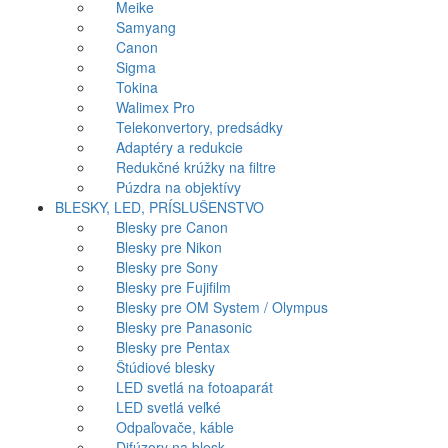
Meike
Samyang
Canon
Sigma
Tokina
Walimex Pro
Telekonvertory, predsádky
Adaptéry a redukcie
Redukčné krúžky na filtre
Púzdra na objektívy
BLESKY, LED, PRÍSLUŠENSTVO
Blesky pre Canon
Blesky pre Nikon
Blesky pre Sony
Blesky pre Fujifilm
Blesky pre OM System / Olympus
Blesky pre Panasonic
Blesky pre Pentax
Štúdiové blesky
LED svetlá na fotoaparát
LED svetlá veľké
Odpaľovače, káble
Difúzory na blesk