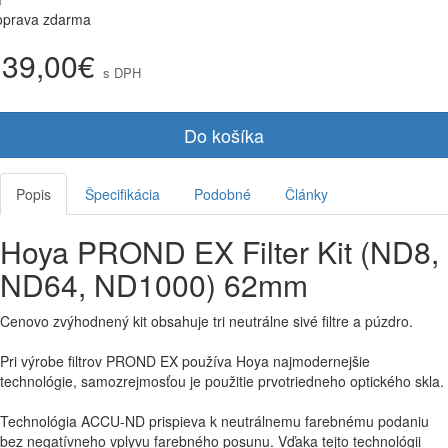
oprava zdarma
139,00€
s DPH
Do košíka
Popis
Špecifikácia
Podobné
Články
Hoya PROND EX Filter Kit (ND8,
ND64, ND1000) 62mm
Cenovo zvýhodnený kit obsahuje tri neutrálne sivé filtre a púzdro.
Pri výrobe filtrov PROND EX používa Hoya najmodernejšie
technológie, samozrejmosťou je použitie prvotriedneho optického skla.
Technológia ACCU-ND prispieva k neutrálnemu farebnému podaniu
bez negatívneho vplyvu farebného posunu. Vďaka tejto technológii