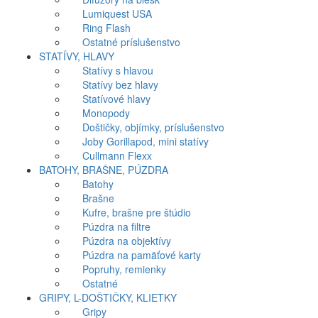
Lumiquest USA
Ring Flash
Ostatné príslušenstvo
STATÍVY, HLAVY
Statívy s hlavou
Statívy bez hlavy
Statívové hlavy
Monopody
Doštičky, objímky, príslušenstvo
Joby Gorillapod, mini statívy
Cullmann Flexx
BATOHY, BRAŠNE, PÚZDRA
Batohy
Brašne
Kufre, brašne pre štúdio
Púzdra na filtre
Púzdra na objektívy
Púzdra na pamäťové karty
Popruhy, remienky
Ostatné
GRIPY, L-DOŠTIČKY, KLIETKY
Gripy