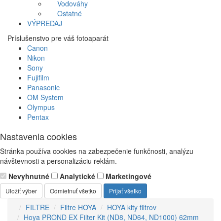
Vodováhy
Ostatné
VÝPREDAJ
Príslušenstvo pre váš fotoaparát
Canon
Nikon
Sony
Fujifilm
Panasonic
OM System
Olympus
Pentax
Nastavenia cookies
Stránka používa cookies na zabezpečenie funkčnosti, analýzu
návštevnosti a personalizáciu reklám.
Nevyhnutné
Analytické
Marketingové
Uložiť výber
Odmietnuť všetko
Prijať všetko
FILTRE
Filtre HOYA
HOYA kity filtrov
Hoya PROND EX Filter Kit (ND8, ND64, ND1000) 62mm