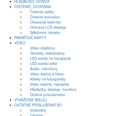
HĽADÁČIKY, OČNICE
ČISTENIE, OCHRANA
Čistenie optiky
Čistenie snímačov
Ofukovcie balóniky
Ochrana LCD displeja
Silikónové návleky
PAMÄŤOVÉ KARTY
VIDEO
Video objektívy
Gimbaly, stabilizátory
LED svetlá na fotoaparát
LED svetlá veľké
Audio, mikrofóny
Video statívy a hlavy
Klietky na fotoaparáty
Video batérie, nabíjačky
Hľadáčiky, displeje, monitory
Drobné príslušenstvo
VYVÁŽENIE BIELEJ
OSTATNÉ PRÍSLUŠENSTVO
Vodováhy
Ostatné