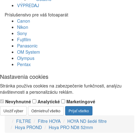
VÝPREDAJ
Príslušenstvo pre váš fotoaparát
Canon
Nikon
Sony
Fujifilm
Panasonic
OM System
Olympus
Pentax
Nastavenia cookies
Stránka používa cookies na zabezpečenie funkčnosti, analýzu
návštevnosti a personalizáciu reklám.
Nevyhnutné
Analytické
Marketingové
Uložiť výber
Odmietnuť všetko
Prijať všetko
FILTRE
Filtre HOYA
HOYA ND šedé filtre
Hoya PROND
Hoya PRO ND8 52mm