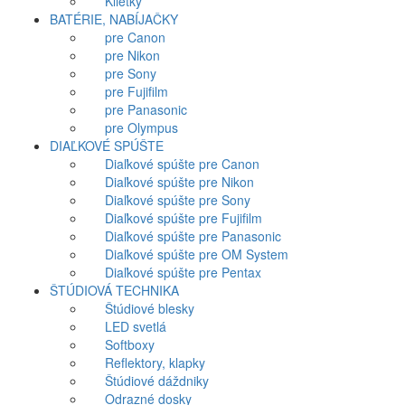
Klietky
BATÉRIE, NABÍJAČKY
pre Canon
pre Nikon
pre Sony
pre Fujifilm
pre Panasonic
pre Olympus
DIAĽKOVÉ SPÚŠTE
Diaľkové spúšte pre Canon
Diaľkové spúšte pre Nikon
Diaľkové spúšte pre Sony
Diaľkové spúšte pre Fujifilm
Diaľkové spúšte pre Panasonic
Diaľkové spúšte pre OM System
Diaľkové spúšte pre Pentax
ŠTÚDIOVÁ TECHNIKA
Štúdiové blesky
LED svetlá
Softboxy
Reflektory, klapky
Štúdiové dáždniky
Odrazné dosky