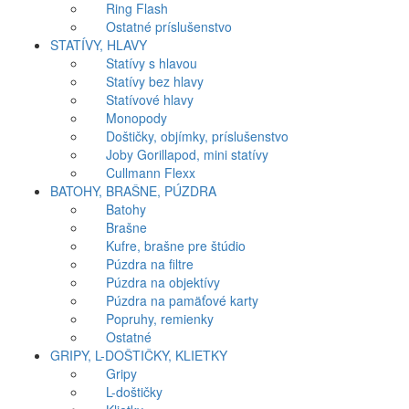
Ring Flash
Ostatné príslušenstvo
STATÍVY, HLAVY
Statívy s hlavou
Statívy bez hlavy
Statívové hlavy
Monopody
Doštičky, objímky, príslušenstvo
Joby Gorillapod, mini statívy
Cullmann Flexx
BATOHY, BRAŠNE, PÚZDRA
Batohy
Brašne
Kufre, brašne pre štúdio
Púzdra na filtre
Púzdra na objektívy
Púzdra na pamäťové karty
Popruhy, remienky
Ostatné
GRIPY, L-DOŠTIČKY, KLIETKY
Gripy
L-doštičky