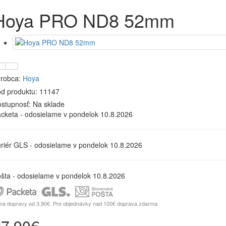
Hoya PRO ND8 52mm
robca:
Hoya
d produktu: 11147
stupnosť:
Na sklade
cketa - odosielame v pondelok 10.8.2026
riér GLS - odosielame v pondelok 10.8.2026
šta - odosielame v pondelok 10.8.2026
na dopravy od 3,90€. Pre objednávky nad 100€ doprava zdarma
27,90€