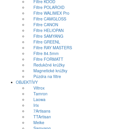
Filtre KOOD
Filtre POLAROID
Filtre WALIMEX Pro
Filtre CAMGLOSS
Filtre CANON
Filtre HELIOPAN
Filtre SAMYANG
Filtre GREENL
Filtre RAY MASTERS
Filtre 84.5mm
Filtre FORMATT
Redukčné krúžky
Magnetické krúžky
Púzdra na filtre
OBJEKTÍVY
Viltrox
Tamron
Laowa
Irix
7Artisans
TTArtisan
Meike
Samyang