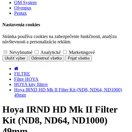
OM System
Olympus
Pentax
Nastavenia cookies
Stránka používa cookies na zabezpečenie funkčnosti, analýzu
návštevnosti a personalizáciu reklám.
Nevyhnutné
Analytické
Marketingové
Uložiť výber
Odmietnuť všetko
Prijať všetko
FILTRE
Filtre HOYA
HOYA kity filtrov
Hoya IRND HD Mk II Filter Kit (ND8, ND64, ND1000)
49mm
Hoya IRND HD Mk II Filter
Kit (ND8, ND64, ND1000)
49mm