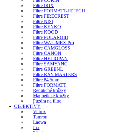
Filtre COKIN
Filtre IRIX
Filtre FORMATT-HITECH
Filtre FIRECREST
Filtre NISI
Filtre KENKO
Filtre KOOD
Filtre POLAROID
Filtre WALIMEX Pro
Filtre CAMGLOSS
Filtre CANON
Filtre HELIOPAN
Filtre SAMYANG
Filtre GREENL
Filtre RAY MASTERS
Filtre 84.5mm
Filtre FORMATT
Redukčné krúžky
Magnetické krúžky
Púzdra na filtre
OBJEKTÍVY
Viltrox
Tamron
Laowa
Irix