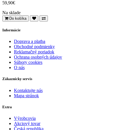
59,90€
Na sklade
Do košíka
Informácie
Doprava a platba
Obchodné podmienky
Reklamačný poriadok
Ochrana osobných údajov
Súbory cookies
O nás
Zákaznícky servis
Kontaktujte nás
Mapa stránok
Extra
Výrobcovia
Akciový tovar
Česká republika