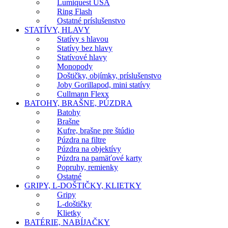
Lumiquest USA
Ring Flash
Ostatné príslušenstvo
STATÍVY, HLAVY
Statívy s hlavou
Statívy bez hlavy
Statívové hlavy
Monopody
Doštičky, objímky, príslušenstvo
Joby Gorillapod, mini statívy
Cullmann Flexx
BATOHY, BRAŠNE, PÚZDRA
Batohy
Brašne
Kufre, brašne pre štúdio
Púzdra na filtre
Púzdra na objektívy
Púzdra na pamäťové karty
Popruhy, remienky
Ostatné
GRIPY, L-DOŠTIČKY, KLIETKY
Gripy
L-doštičky
Klietky
BATÉRIE, NABÍJAČKY