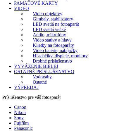
PAMÄŤOVÉ KARTY
VIDEO
Video objektívy
Gimbaly, stabilizátory
LED svetlá na fotoaparát
LED svetlá veľké
Audio, mikrofóny
Video statívy a hlavy
Klietky na fotoaparáty
Video batérie, nabíjačky
Hľadáčiky, displeje, monitory
Drobné príslušenstvo
VYVÁŽENIE BIELEJ
OSTATNÉ PRÍSLUŠENSTVO
Vodováhy
Ostatné
VÝPREDAJ
Príslušenstvo pre váš fotoaparát
Canon
Nikon
Sony
Fujifilm
Panasonic