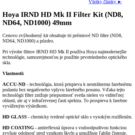
Všetky články ►
Hoya IRND HD Mk II Filter Kit (ND8,
ND64, ND1000) 49mm
Cenovo zvýhodnený kit obsahuje tri prémiové ND filtre (ND8,
ND64, ND1000) a púzdro.
Pri výrobe filtrov IRND HD Mk II používa Hoya najmodernejšie
technológie, samozrejmosťou je použitie prvotriedneho optického
skla.
Vlastnosti:
ACCU-ND
- technológia, ktorá prispieva k neutrálnemu farebnému
podaniu bez negatívneho vplyvu farebného posunu. Vďaka tejto
technológii filter znižuje priepustnosť svetla nielen vo viditeľnej
oblasti, ale aj v infračervenej časti spektra. To prospieva k farebne
vyváženým výsledkom.
HD GLASS
- chemicky tvrdené optické sklo s vysokým rozlíšením.
HD COATING
- antireflexná úprava s vodoodpudivou funkciou
zvyšuje odolnosť pred vznikom škvŕn a umožňuje ľahšie čistenie.