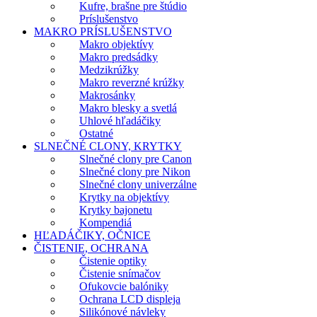
Kufre, brašne pre štúdio
Príslušenstvo
MAKRO PRÍSLUŠENSTVO
Makro objektívy
Makro predsádky
Medzikrúžky
Makro reverzné krúžky
Makrosánky
Makro blesky a svetlá
Uhlové hľadáčiky
Ostatné
SLNEČNÉ CLONY, KRYTKY
Slnečné clony pre Canon
Slnečné clony pre Nikon
Slnečné clony univerzálne
Krytky na objektívy
Krytky bajonetu
Kompendiá
HĽADÁČIKY, OČNICE
ČISTENIE, OCHRANA
Čistenie optiky
Čistenie snímačov
Ofukovcie balóniky
Ochrana LCD displeja
Silikónové návleky