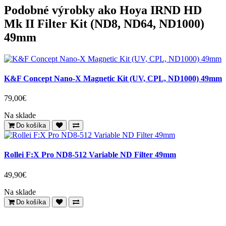
Podobné výrobky ako Hoya IRND HD
Mk II Filter Kit (ND8, ND64, ND1000)
49mm
K&F Concept Nano-X Magnetic Kit (UV, CPL, ND1000) 49mm
79,00€
Na sklade
Do košíka
Rollei F:X Pro ND8-512 Variable ND Filter 49mm
49,90€
Na sklade
Do košíka