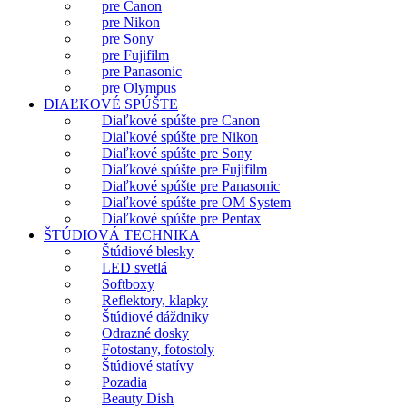
pre Canon
pre Nikon
pre Sony
pre Fujifilm
pre Panasonic
pre Olympus
DIAĽKOVÉ SPÚŠTE
Diaľkové spúšte pre Canon
Diaľkové spúšte pre Nikon
Diaľkové spúšte pre Sony
Diaľkové spúšte pre Fujifilm
Diaľkové spúšte pre Panasonic
Diaľkové spúšte pre OM System
Diaľkové spúšte pre Pentax
ŠTÚDIOVÁ TECHNIKA
Štúdiové blesky
LED svetlá
Softboxy
Reflektory, klapky
Štúdiové dáždniky
Odrazné dosky
Fotostany, fotostoly
Štúdiové statívy
Pozadia
Beauty Dish