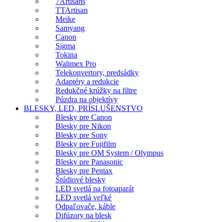
7Artisans
TTArtisan
Meike
Samyang
Canon
Sigma
Tokina
Walimex Pro
Telekonvertory, predsádky
Adaptéry a redukcie
Redukčné krúžky na filtre
Púzdra na objektívy
BLESKY, LED, PRÍSLUŠENSTVO
Blesky pre Canon
Blesky pre Nikon
Blesky pre Sony
Blesky pre Fujifilm
Blesky pre OM System / Olympus
Blesky pre Panasonic
Blesky pre Pentax
Štúdiové blesky
LED svetlá na fotoaparát
LED svetlá veľké
Odpaľovače, káble
Difúzory na blesk