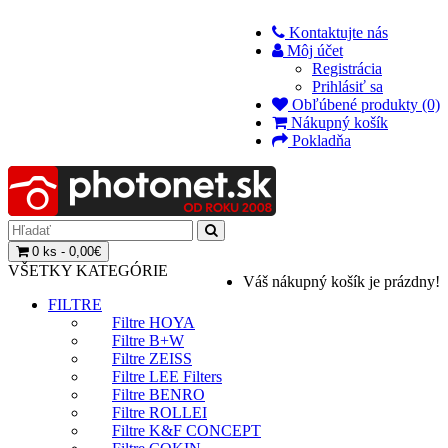
Kontaktujte nás
Môj účet
Registrácia
Prihlásiť sa
Obľúbené produkty (0)
Nákupný košík
Pokladňa
0 ks - 0,00€
VŠETKY KATEGÓRIE
Váš nákupný košík je prázdny!
FILTRE
Filtre HOYA
Filtre B+W
Filtre ZEISS
Filtre LEE Filters
Filtre BENRO
Filtre ROLLEI
Filtre K&F CONCEPT