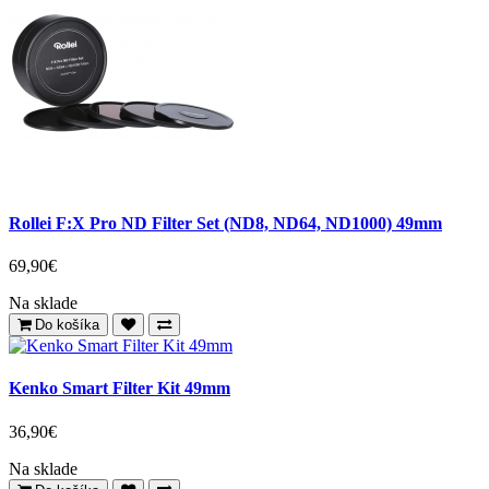
Rollei F:X Pro ND Filter Set (ND8, ND64, ND1000) 49mm
69,90€
Na sklade
Do košíka
Kenko Smart Filter Kit 49mm
36,90€
Na sklade