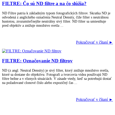
FILTRE: Čo sú ND filtre a na čo slúžia?
ND Filtre patria k základným typom fotografických filtrov. Skratka ND je
odvodená z anglického označenia Neutral Density, čiže filter s neutrálnou
hustotou, zrozumiteľnejšie neutrálny sivý filter. ND filter sa umiestňuje
pred objektív a znižuje množstvo svetla ...
Pokračovať v čítaní ►
FILTRE: Označovanie ND filtrov
ND (z angl. Neutral Density) je sivý filter, ktorý znižuje množstvo svetla,
ktoré sa dostane do objektívu. Fotografi a tvorcovia videa používajú ND
filtre bežne a v rôznych situáciách. V zásade vtedy, keď sa potrebujú dostať
na požadované clonové číslo alebo expozičný čas ...
Pokračovať v čítaní ►