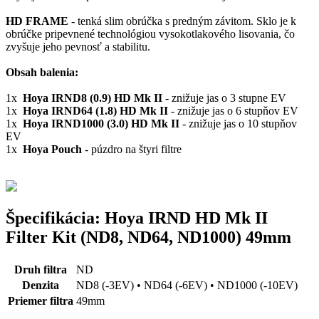
HD FRAME
- tenká slim obrúčka s predným závitom. Sklo je k
obrúčke pripevnené technológiou vysokotlakového lisovania, čo
zvyšuje jeho pevnosť a stabilitu.
Obsah balenia:
1x
Hoya IRND8 (0.9) HD Mk II
- znižuje jas o 3 stupne EV
1x
Hoya IRND64 (1.8) HD Mk II
- znižuje jas o 6 stupňov EV
1x
Hoya IRND1000 (3.0) HD Mk II
- znižuje jas o 10 stupňov
EV
1x
Hoya Pouch
- púzdro na štyri filtre
Špecifikácia: Hoya IRND HD Mk II
Filter Kit (ND8, ND64, ND1000) 49mm
Druh filtra
ND
Denzita
ND8 (-3EV) • ND64 (-6EV) • ND1000 (-10EV)
Priemer filtra
49mm