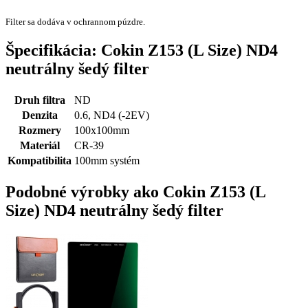
Filter sa dodáva v ochrannom púzdre.
Špecifikácia: Cokin Z153 (L Size) ND4
neutrálny šedý filter
Druh filtra
ND
Denzita
0.6, ND4 (-2EV)
Rozmery
100x100mm
Materiál
CR-39
Kompatibilita
100mm systém
Podobné výrobky ako Cokin Z153 (L
Size) ND4 neutrálny šedý filter