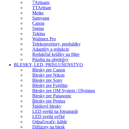
7Artisans
TTArtisan
Meike
Samyang
Canon
Sigma
Tokina
Walimex Pro
Telekonvertory, predsádky
Adaptéry a redukcie
Redukčné krúžky na filtre
Púzdra na objektívy
BLESKY, LED, PRÍSLUŠENSTVO
Blesky pre Canon
Blesky pre Nikon
Blesky pre Sony
Blesky pre Fujifilm
Blesky pre OM System / Olympus
Blesky pre Panasonic
Blesky pre Pentax
Štúdiové blesky
LED svetlá na fotoaparát
LED svetlá veľké
Odpaľovače, káble
Difúzory na blesk