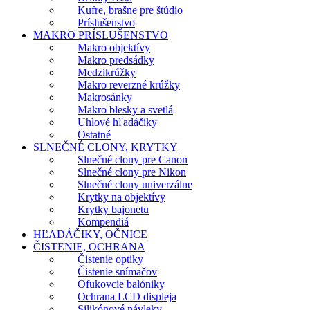
Kufre, brašne pre štúdio
Príslušenstvo
MAKRO PRÍSLUŠENSTVO
Makro objektívy
Makro predsádky
Medzikrúžky
Makro reverzné krúžky
Makrosánky
Makro blesky a svetlá
Uhlové hľadáčiky
Ostatné
SLNEČNÉ CLONY, KRYTKY
Slnečné clony pre Canon
Slnečné clony pre Nikon
Slnečné clony univerzálne
Krytky na objektívy
Krytky bajonetu
Kompendiá
HĽADÁČIKY, OČNICE
ČISTENIE, OCHRANA
Čistenie optiky
Čistenie snímačov
Ofukovcie balóniky
Ochrana LCD displeja
Silikónové návleky