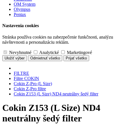
OM System
Olympus
Pentax
Nastavenia cookies
Stránka používa cookies na zabezpečenie funkčnosti, analýzu
návštevnosti a personalizáciu reklám.
Nevyhnutné
Analytické
Marketingové
Uložiť výber
Odmietnuť všetko
Prijať všetko
FILTRE
Filtre COKIN
Cokin Z-Pro (L Size)
Cokin Z-Pro filtre
Cokin Z153 (L Size) ND4 neutrálny šedý filter
Cokin Z153 (L Size) ND4
neutrálny šedý filter