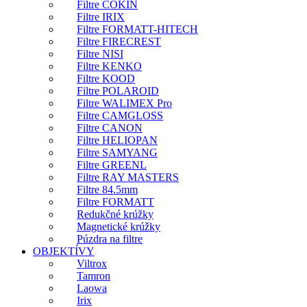
Filtre COKIN
Filtre IRIX
Filtre FORMATT-HITECH
Filtre FIRECREST
Filtre NISI
Filtre KENKO
Filtre KOOD
Filtre POLAROID
Filtre WALIMEX Pro
Filtre CAMGLOSS
Filtre CANON
Filtre HELIOPAN
Filtre SAMYANG
Filtre GREENL
Filtre RAY MASTERS
Filtre 84.5mm
Filtre FORMATT
Redukčné krúžky
Magnetické krúžky
Púzdra na filtre
OBJEKTÍVY
Viltrox
Tamron
Laowa
Irix