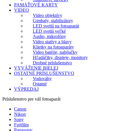
PAMÄŤOVÉ KARTY
VIDEO
Video objektívy
Gimbaly, stabilizátory
LED svetlá na fotoaparát
LED svetlá veľké
Audio, mikrofóny
Video statívy a hlavy
Klietky na fotoaparáty
Video batérie, nabíjačky
Hľadáčiky, displeje, monitory
Drobné príslušenstvo
VYVÁŽENIE BIELEJ
OSTATNÉ PRÍSLUŠENSTVO
Vodováhy
Ostatné
VÝPREDAJ
Príslušenstvo pre váš fotoaparát
Canon
Nikon
Sony
Fujifilm
Panasonic