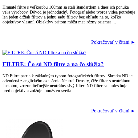
Hranaté filtre s veľkosťou 100mm sa stali štandardom a dnes ich ponúka
veľa výrobcov. Dôvod je jednoduchý. Fotograf alebo tvorca videa potrebuje
len jeden držiak filtrov a jednu sadu filtrov bez ohľadu na to, koľko
objektívov vlastní. Objektívy pritom môžu mať rôzny priemer ...
Pokračovať v čítaní ►
FILTRE: Čo sú ND filtre a na čo slúžia?
ND Filtre patria k základným typom fotografických filtrov. Skratka ND je
odvodená z anglického označenia Neutral Density, čiže filter s neutrálnou
hustotou, zrozumiteľnejšie neutrálny sivý filter. ND filter sa umiestňuje
pred objektív a znižuje množstvo svetla ...
Pokračovať v čítaní ►