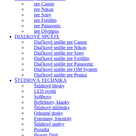
pre Canon
pre Nikon
pre Sony
pre Fujifilm
pre Panasonic
pre Olympus
DIAĽKOVÉ SPÚŠTE
Diaľkové spúšte pre Canon
Diaľkové spúšte pre Nikon
Diaľkové spúšte pre Sony
Diaľkové spúšte pre Fujifilm
Diaľkové spúšte pre Panasonic
Diaľkové spúšte pre OM System
Diaľkové spúšte pre Pentax
ŠTÚDIOVÁ TECHNIKA
Štúdiové blesky
LED svetlá
Softboxy
Reflektory, klapky
Štúdiové dáždniky
Odrazné dosky
Fotostany, fotostoly
Štúdiové statívy
Pozadia
Beauty Dish