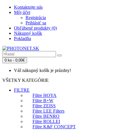
Kontaktujte nás
Môj účet
Registrácia
Prihlásiť sa
Obľúbené produkty (0)
Nákupný košík
Pokladňa
0 ks - 0,00€
Váš nákupný košík je prázdny!
VŠETKY KATEGÓRIE
FILTRE
Filtre HOYA
Filtre B+W
Filtre ZEISS
Filtre LEE Filters
Filtre BENRO
Filtre ROLLEI
Filtre K&F CONCEPT