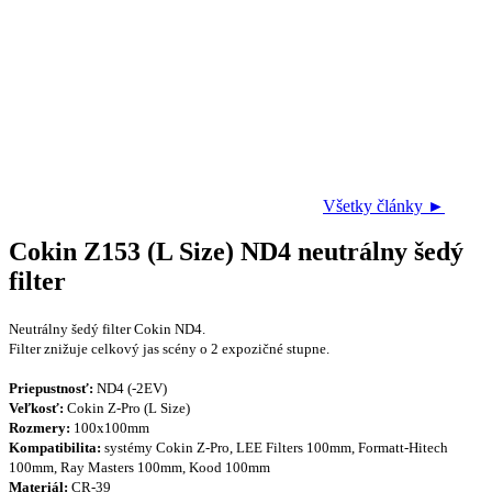
Všetky články ►
Cokin Z153 (L Size) ND4 neutrálny šedý
filter
Neutrálny šedý filter Cokin ND4.
Filter znižuje celkový jas scény o 2 expozičné stupne.
Priepustnosť:
ND4 (-2EV)
Veľkosť:
Cokin Z-Pro (L Size)
Rozmery:
100x100mm
Kompatibilita:
systémy
Cokin Z-Pro, LEE Filters 100mm, Formatt-Hitech
100mm, Ray Masters 100mm, Kood 100
mm
Materiál:
CR-39