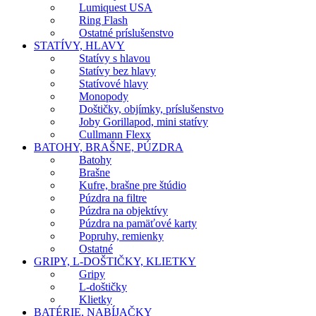
Lumiquest USA
Ring Flash
Ostatné príslušenstvo
STATÍVY, HLAVY
Statívy s hlavou
Statívy bez hlavy
Statívové hlavy
Monopody
Doštičky, objímky, príslušenstvo
Joby Gorillapod, mini statívy
Cullmann Flexx
BATOHY, BRAŠNE, PÚZDRA
Batohy
Brašne
Kufre, brašne pre štúdio
Púzdra na filtre
Púzdra na objektívy
Púzdra na pamäťové karty
Popruhy, remienky
Ostatné
GRIPY, L-DOŠTIČKY, KLIETKY
Gripy
L-doštičky
Klietky
BATÉRIE, NABÍJAČKY