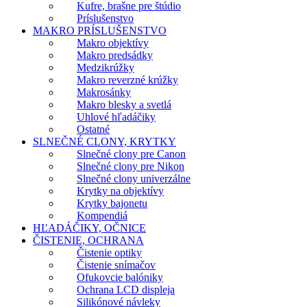
Kufre, brašne pre štúdio
Príslušenstvo
MAKRO PRÍSLUŠENSTVO
Makro objektívy
Makro predsádky
Medzikrúžky
Makro reverzné krúžky
Makrosánky
Makro blesky a svetlá
Uhlové hľadáčiky
Ostatné
SLNEČNÉ CLONY, KRYTKY
Slnečné clony pre Canon
Slnečné clony pre Nikon
Slnečné clony univerzálne
Krytky na objektívy
Krytky bajonetu
Kompendiá
HĽADÁČIKY, OČNICE
ČISTENIE, OCHRANA
Čistenie optiky
Čistenie snímačov
Ofukovcie balóniky
Ochrana LCD displeja
Silikónové návleky