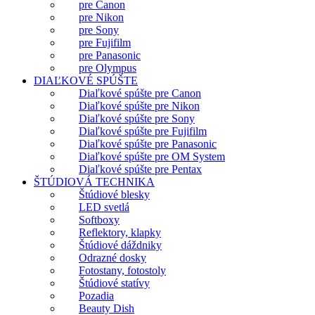
pre Canon
pre Nikon
pre Sony
pre Fujifilm
pre Panasonic
pre Olympus
DIAĽKOVÉ SPÚŠTE
Diaľkové spúšte pre Canon
Diaľkové spúšte pre Nikon
Diaľkové spúšte pre Sony
Diaľkové spúšte pre Fujifilm
Diaľkové spúšte pre Panasonic
Diaľkové spúšte pre OM System
Diaľkové spúšte pre Pentax
ŠTÚDIOVÁ TECHNIKA
Štúdiové blesky
LED svetlá
Softboxy
Reflektory, klapky
Štúdiové dáždniky
Odrazné dosky
Fotostany, fotostoly
Štúdiové statívy
Pozadia
Beauty Dish