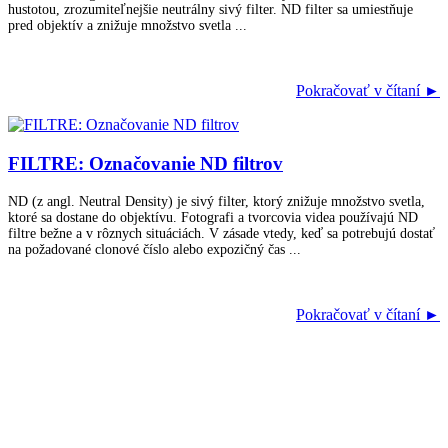
hustotou, zrozumiteľnejšie neutrálny sivý filter. ND filter sa umiestňuje
pred objektív a znižuje množstvo svetla ...
Pokračovať v čítaní ►
FILTRE: Označovanie ND filtrov
ND (z angl. Neutral Density) je sivý filter, ktorý znižuje množstvo svetla,
ktoré sa dostane do objektívu. Fotografi a tvorcovia videa používajú ND
filtre bežne a v rôznych situáciách. V zásade vtedy, keď sa potrebujú dostať
na požadované clonové číslo alebo expozičný čas ...
Pokračovať v čítaní ►