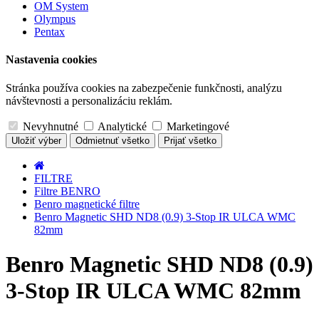
OM System
Olympus
Pentax
Nastavenia cookies
Stránka používa cookies na zabezpečenie funkčnosti, analýzu
návštevnosti a personalizáciu reklám.
Nevyhnutné
Analytické
Marketingové
Uložiť výber
Odmietnuť všetko
Prijať všetko
FILTRE
Filtre BENRO
Benro magnetické filtre
Benro Magnetic SHD ND8 (0.9) 3-Stop IR ULCA WMC
82mm
Benro Magnetic SHD ND8 (0.9)
3-Stop IR ULCA WMC 82mm