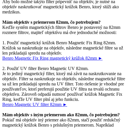
Aby bolo možné takýto filter pripevniť na objektív, je nutné na
objektív naskrutkovať magnetický krúžok Benro, ktorý slúži ako
medzikus.
Mám objektív s priemerom 82mm, čo potrebujem?
Keďže systém magnetických filtrov Benro je postavený na 82mm
rozmere filtrov, majiteľ objektívu má dve jednoduché možnosti:
1. Použiť magnetický krúžok Benro Magnetic Fix Ring 82mm.
Krúžok sa naskrutkuje na objektív, následne magnetické filtre sa už
len prikladajú spredu na objektív.
Benro Magnetic Fix Ring magnetický krúžok 82mm ►
2. Použiť UV filter Benro Magnetic UV 82mm.
Je to jediný magnetický filter, ktorý má závit na naskrutkovanie na
objektív. Filter sa naskrutkuje na objektív, následne magnetické filtre
sa už len prikladajú spredu na UV filter. Toto riešenie je vhodné pre
používateľov, ktorí preferujú použitie UV filtra na trvalú ochranu
objektívu. Zároveň odpadá nutnosť používať krúžok Magnetic Fix
Ring, keďže UV filter plní aj jeho funkciu.
Benro Magnetic UV filter 82mm ►
Mám objektív s iným priemerom ako 82mm, čo potrebujem?
Pokiaľ má objektív iný priemer ako 82mm, stačí použiť redukčný
magnetický krúžok Benro s príslušným priemerom. Napríklad