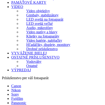
PAMÄŤOVÉ KARTY
VIDEO
Video objektívy
Gimbaly, stabilizátory
LED svetlá na fotoaparát
LED svetlá veľké
Audio, mikrofóny
Video statívy a hlavy
Klietky na fotoaparáty
Video batérie, nabíjačky
Hľadáčiky, displeje, monitory
Drobné príslušenstvo
VYVÁŽENIE BIELEJ
OSTATNÉ PRÍSLUŠENSTVO
Vodováhy
Ostatné
VÝPREDAJ
Príslušenstvo pre váš fotoaparát
Canon
Nikon
Sony
Fujifilm
Panasonic