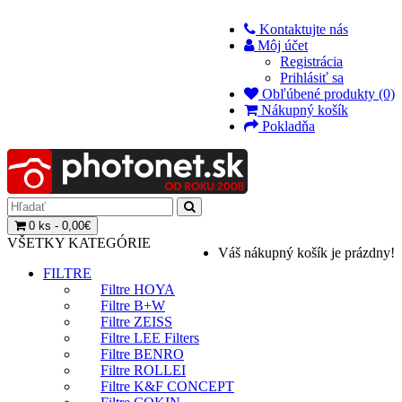
Kontaktujte nás
Môj účet
Registrácia
Prihlásiť sa
Obľúbené produkty (0)
Nákupný košík
Pokladňa
0 ks - 0,00€
VŠETKY KATEGÓRIE
Váš nákupný košík je prázdny!
FILTRE
Filtre HOYA
Filtre B+W
Filtre ZEISS
Filtre LEE Filters
Filtre BENRO
Filtre ROLLEI
Filtre K&F CONCEPT