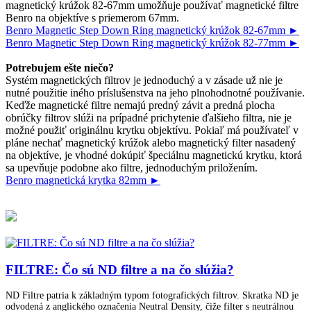
magnetický krúžok 82-67mm umožňuje používať magnetické filtre
Benro na objektíve s priemerom 67mm.
Benro Magnetic Step Down Ring magnetický krúžok 82-67mm ►
Benro Magnetic Step Down Ring magnetický krúžok 82-77mm ►
Potrebujem ešte niečo?
Systém magnetických filtrov je jednoduchý a v zásade už nie je
nutné použitie iného príslušenstva na jeho plnohodnotné používanie.
Keďže magnetické filtre nemajú predný závit a predná plocha
obrúčky filtrov slúži na prípadné prichytenie ďalšieho filtra, nie je
možné použiť originálnu krytku objektívu. Pokiaľ má používateľ v
pláne nechať magnetický krúžok alebo magnetický filter nasadený
na objektíve, je vhodné dokúpiť špeciálnu magnetickú krytku, ktorá
sa upevňuje podobne ako filtre, jednoduchým priložením.
Benro magnetická krytka 82mm ►
FILTRE: Čo sú ND filtre a na čo slúžia?
ND Filtre patria k základným typom fotografických filtrov. Skratka ND je
odvodená z anglického označenia Neutral Density, čiže filter s neutrálnou