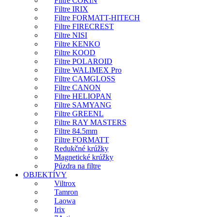
Filtre COKIN
Filtre IRIX
Filtre FORMATT-HITECH
Filtre FIRECREST
Filtre NISI
Filtre KENKO
Filtre KOOD
Filtre POLAROID
Filtre WALIMEX Pro
Filtre CAMGLOSS
Filtre CANON
Filtre HELIOPAN
Filtre SAMYANG
Filtre GREENL
Filtre RAY MASTERS
Filtre 84.5mm
Filtre FORMATT
Redukčné krúžky
Magnetické krúžky
Púzdra na filtre
OBJEKTÍVY
Viltrox
Tamron
Laowa
Irix