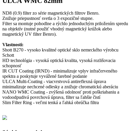
ULCA WMC 82mm
ND8 (0.9) filter zo série magnetických filtrov Benro.
Znižuje priepustnosť svetla o 3 expozičné stupne.
Filter sa montuje pohodlne a rýchlo jednoduchým priložením spredu
na objektív (nutné použiť vhodný magnetický krúžok alebo
magnetický UV filter Benro).
Vlastnosti:
Shott B270 - vysoko kvalitné optické sklo nemeckého výrobcu
Schott
HD technológia - vysoká optická kvalita, vysoká rozlišovacia
schopnosť
IR CUT Coating (IRND) - minimalizuje vplyv infračerveného
spektra a poskytuje vyvážené farebné podanie
ULCA Multi-Coating - viacvrstvová antireflexná úprava
minimalizuje nechcené odlesky a znižuje chromatickú aberáciu
NANO WMC Coating - zvýšená odolnosť proti poškriabaniu a
vodoodpudivá povrchová úprava, filter sa ľahšie čistí
Slim Filter Ring - veľmi tenká a ľahká obrúčka filtra