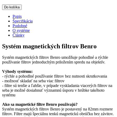
Do košíka
Popis
Špecifikácia
Podobné
O systéme
Články
Systém magnetických filtrov Benro
Systém magnetických filtrov Benro umožňuje pohodlné a rýchle
používanie filtrov jednoduchým priložením spredu na objektív.
Výhody systému:
- rýchle a pohodlné používanie filtrov bez nutnosti skrutkovania
- možnosť skladať na seba viac filtrov
- filtre sú tenšie a ľahšie, v prípade vyskladania viacerých filtrov na
seba je možné dosiahnuť významnú úsporu v hrúbke takéhoto
systému
Ako sa magnetické filtre Benro používajú?
Systém magnetických filtrov Benro je postavený na 82mm rozmere
filtrov. Filtre majú špeciálnu tenkú magnetickú obrúčku bez závitov.