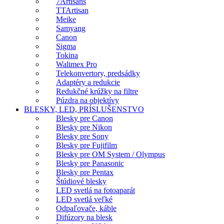
7Artisans
TTArtisan
Meike
Samyang
Canon
Sigma
Tokina
Walimex Pro
Telekonvertory, predsádky
Adaptéry a redukcie
Redukčné krúžky na filtre
Púzdra na objektívy
BLESKY, LED, PRÍSLUŠENSTVO
Blesky pre Canon
Blesky pre Nikon
Blesky pre Sony
Blesky pre Fujifilm
Blesky pre OM System / Olympus
Blesky pre Panasonic
Blesky pre Pentax
Štúdiové blesky
LED svetlá na fotoaparát
LED svetlá veľké
Odpaľovače, káble
Difúzory na blesk