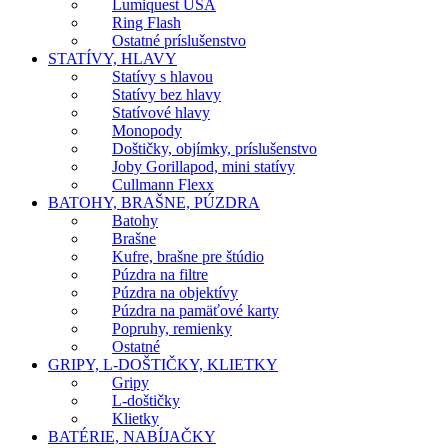
Lumiquest USA
Ring Flash
Ostatné príslušenstvo
STATÍVY, HLAVY
Statívy s hlavou
Statívy bez hlavy
Statívové hlavy
Monopody
Doštičky, objímky, príslušenstvo
Joby Gorillapod, mini statívy
Cullmann Flexx
BATOHY, BRAŠNE, PÚZDRA
Batohy
Brašne
Kufre, brašne pre štúdio
Púzdra na filtre
Púzdra na objektívy
Púzdra na pamäťové karty
Popruhy, remienky
Ostatné
GRIPY, L-DOŠTIČKY, KLIETKY
Gripy
L-doštičky
Klietky
BATÉRIE, NABÍJAČKY