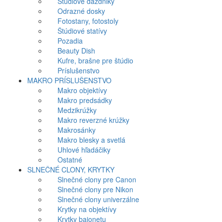
Štúdiové dáždniky
Odrazné dosky
Fotostany, fotostoly
Štúdiové statívy
Pozadia
Beauty Dish
Kufre, brašne pre štúdio
Príslušenstvo
MAKRO PRÍSLUŠENSTVO
Makro objektívy
Makro predsádky
Medzikrúžky
Makro reverzné krúžky
Makrosánky
Makro blesky a svetlá
Uhlové hľadáčiky
Ostatné
SLNEČNÉ CLONY, KRYTKY
Slnečné clony pre Canon
Slnečné clony pre Nikon
Slnečné clony univerzálne
Krytky na objektívy
Krytky bajonetu