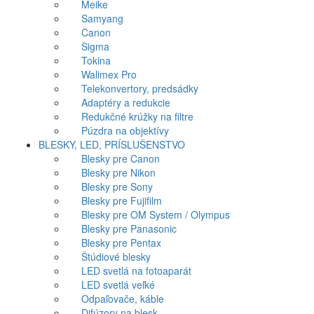
Meike
Samyang
Canon
Sigma
Tokina
Walimex Pro
Telekonvertory, predsádky
Adaptéry a redukcie
Redukčné krúžky na filtre
Púzdra na objektívy
BLESKY, LED, PRÍSLUŠENSTVO
Blesky pre Canon
Blesky pre Nikon
Blesky pre Sony
Blesky pre Fujifilm
Blesky pre OM System / Olympus
Blesky pre Panasonic
Blesky pre Pentax
Štúdiové blesky
LED svetlá na fotoaparát
LED svetlá veľké
Odpaľovače, káble
Difúzory na blesk