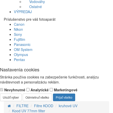
Vodováhy
Ostatné
VÝPREDAJ
Príslušenstvo pre váš fotoaparát
Canon
Nikon
Sony
Fujifilm
Panasonic
OM System
Olympus
Pentax
Nastavenia cookies
Stránka používa cookies na zabezpečenie funkčnosti, analýzu
návštevnosti a personalizáciu reklám.
Nevyhnutné
Analytické
Marketingové
Uložiť výber
Odmietnuť všetko
Prijať všetko
FILTRE
Filtre KOOD
kruhové UV
Kood UV 77mm filter