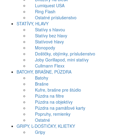
Lumiquest USA
Ring Flash
Ostatné príslušenstvo
STATÍVY, HLAVY
Statívy s hlavou
Statívy bez hlavy
Statívové hlavy
Monopody
Doštičky, objímky, príslušenstvo
Joby Gorillapod, mini statívy
Cullmann Flexx
BATOHY, BRAŠNE, PÚZDRA
Batohy
Brašne
Kufre, brašne pre štúdio
Púzdra na filtre
Púzdra na objektívy
Púzdra na pamäťové karty
Popruhy, remienky
Ostatné
GRIPY, L-DOŠTIČKY, KLIETKY
Gripy