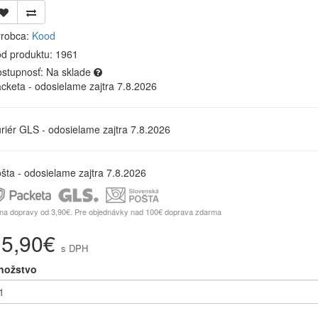
robca:
Kood
d produktu: 1961
stupnosť:
Na sklade
cketa - odosielame zajtra 7.8.2026
riér GLS - odosielame zajtra 7.8.2026
šta - odosielame zajtra 7.8.2026
na dopravy od 3,90€. Pre objednávky nad 100€ doprava zdarma
15,90€
s DPH
nožstvo