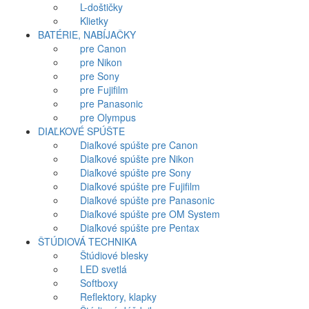
L-doštičky
Klietky
BATÉRIE, NABÍJAČKY
pre Canon
pre Nikon
pre Sony
pre Fujifilm
pre Panasonic
pre Olympus
DIAĽKOVÉ SPÚŠTE
Diaľkové spúšte pre Canon
Diaľkové spúšte pre Nikon
Diaľkové spúšte pre Sony
Diaľkové spúšte pre Fujifilm
Diaľkové spúšte pre Panasonic
Diaľkové spúšte pre OM System
Diaľkové spúšte pre Pentax
ŠTÚDIOVÁ TECHNIKA
Štúdiové blesky
LED svetlá
Softboxy
Reflektory, klapky