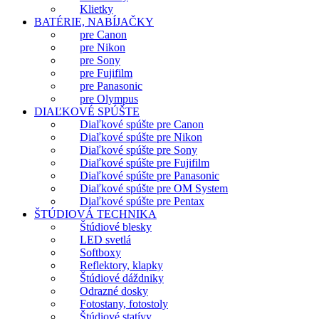
Klietky
BATÉRIE, NABÍJAČKY
pre Canon
pre Nikon
pre Sony
pre Fujifilm
pre Panasonic
pre Olympus
DIAĽKOVÉ SPÚŠTE
Diaľkové spúšte pre Canon
Diaľkové spúšte pre Nikon
Diaľkové spúšte pre Sony
Diaľkové spúšte pre Fujifilm
Diaľkové spúšte pre Panasonic
Diaľkové spúšte pre OM System
Diaľkové spúšte pre Pentax
ŠTÚDIOVÁ TECHNIKA
Štúdiové blesky
LED svetlá
Softboxy
Reflektory, klapky
Štúdiové dáždniky
Odrazné dosky
Fotostany, fotostoly
Štúdiové statívy