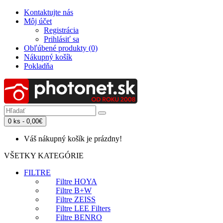
Kontaktujte nás
Môj účet
Registrácia
Prihlásiť sa
Obľúbené produkty (0)
Nákupný košík
Pokladňa
0 ks - 0,00€
Váš nákupný košík je prázdny!
VŠETKY KATEGÓRIE
FILTRE
Filtre HOYA
Filtre B+W
Filtre ZEISS
Filtre LEE Filters
Filtre BENRO