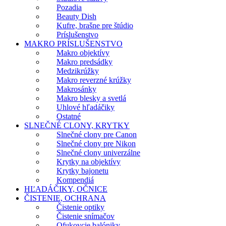
Pozadia
Beauty Dish
Kufre, brašne pre štúdio
Príslušenstvo
MAKRO PRÍSLUŠENSTVO
Makro objektívy
Makro predsádky
Medzikrúžky
Makro reverzné krúžky
Makrosánky
Makro blesky a svetlá
Uhlové hľadáčiky
Ostatné
SLNEČNÉ CLONY, KRYTKY
Slnečné clony pre Canon
Slnečné clony pre Nikon
Slnečné clony univerzálne
Krytky na objektívy
Krytky bajonetu
Kompendiá
HĽADÁČIKY, OČNICE
ČISTENIE, OCHRANA
Čistenie optiky
Čistenie snímačov
Ofukovcie balóniky