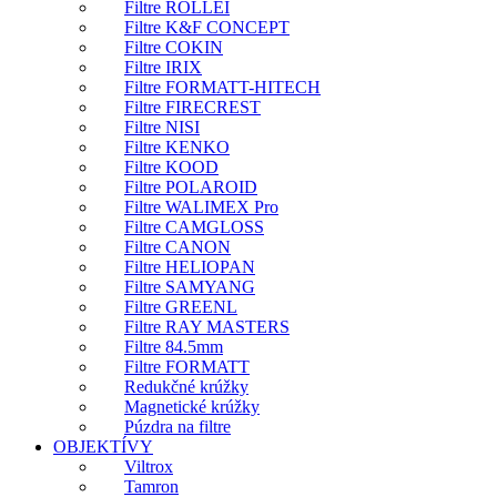
Filtre ROLLEI
Filtre K&F CONCEPT
Filtre COKIN
Filtre IRIX
Filtre FORMATT-HITECH
Filtre FIRECREST
Filtre NISI
Filtre KENKO
Filtre KOOD
Filtre POLAROID
Filtre WALIMEX Pro
Filtre CAMGLOSS
Filtre CANON
Filtre HELIOPAN
Filtre SAMYANG
Filtre GREENL
Filtre RAY MASTERS
Filtre 84.5mm
Filtre FORMATT
Redukčné krúžky
Magnetické krúžky
Púzdra na filtre
OBJEKTÍVY
Viltrox
Tamron