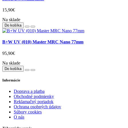
15,90€
Na sklade
Do košíka
B+W UV (010) Master MRC Nano 77mm
95,90€
Na sklade
Do košíka
Informácie
Doprava a platba
Obchodné podmienky
Reklamačný poriadok
Ochrana osobných údajov
Súbory cookies
O nás