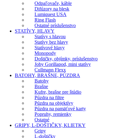
Odpaľovače, káble
Difúzory na blesk
Lumiquest USA
Ring Flash
Ostatné príslušenstvo
STATÍVY, HLAVY
Statívy s hlavou
Statívy bez hlavy
Statívové hlavy
Monopody
Doštičky, objímky, príslušenstvo
Joby Gorillapod, mini statívy
Cullmann Flexx
BATOHY, BRAŠNE, PÚZDRA
Batohy
Brašne
Kufre, brašne pre štúdio
Púzdra na filtre
Púzdra na objektívy
Púzdra na pamäťové karty
Popruhy, remienky
Ostatné
GRIPY, L-DOŠTIČKY, KLIETKY
Gripy
L-doštičky