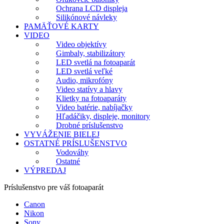
Ochrana LCD displeja
Silikónové návleky
PAMÄŤOVÉ KARTY
VIDEO
Video objektívy
Gimbaly, stabilizátory
LED svetlá na fotoaparát
LED svetlá veľké
Audio, mikrofóny
Video statívy a hlavy
Klietky na fotoaparáty
Video batérie, nabíjačky
Hľadáčiky, displeje, monitory
Drobné príslušenstvo
VYVÁŽENIE BIELEJ
OSTATNÉ PRÍSLUŠENSTVO
Vodováhy
Ostatné
VÝPREDAJ
Príslušenstvo pre váš fotoaparát
Canon
Nikon
Sony