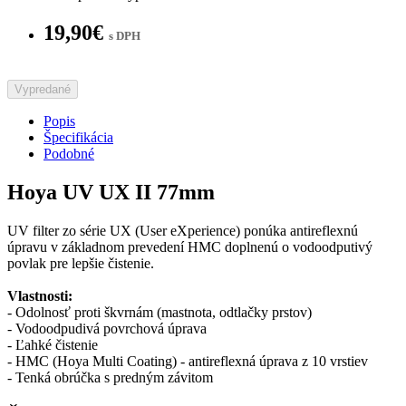
19,90€
s DPH
Vypredané
Popis
Špecifikácia
Podobné
Hoya UV UX II 77mm
UV filter zo série UX (User eXperience) ponúka antireflexnú
úpravu v základnom prevedení HMC doplnenú o vodoodputivý
povlak pre lepšie čistenie.
Vlastnosti:
- Odolnosť proti škvrnám (mastnota, odtlačky prstov)
- Vodoodpudivá povrchová úprava
- Ľahké čistenie
- HMC (Hoya Multi Coating) - antireflexná úprava z 10 vrstiev
- Tenká obrúčka s predným závitom