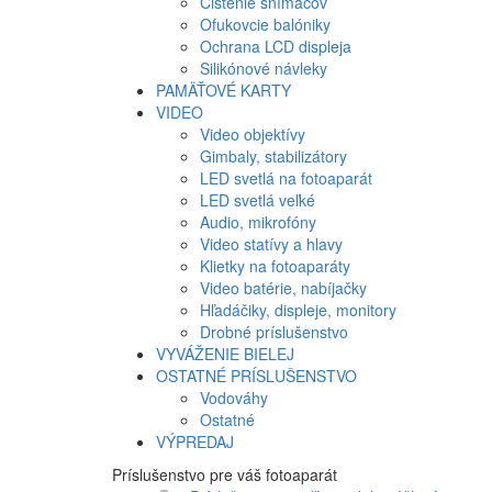
Čistenie snímačov
Ofukovcie balóniky
Ochrana LCD displeja
Silikónové návleky
PAMÄŤOVÉ KARTY
VIDEO
Video objektívy
Gimbaly, stabilizátory
LED svetlá na fotoaparát
LED svetlá veľké
Audio, mikrofóny
Video statívy a hlavy
Klietky na fotoaparáty
Video batérie, nabíjačky
Hľadáčiky, displeje, monitory
Drobné príslušenstvo
VYVÁŽENIE BIELEJ
OSTATNÉ PRÍSLUŠENSTVO
Vodováhy
Ostatné
VÝPREDAJ
Príslušenstvo pre váš fotoaparát