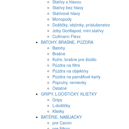
Statívy s hlavou
Statívy bez hlavy
Statívové hlavy
Monopody
Doštičky, objímky, príslušenstvo
Joby Gorillapod, mini statívy
Cullmann Flexx
BATOHY, BRAŠNE, PÚZDRA
Batohy
Brašne
Kufre, brašne pre štúdio
Púzdra na filtre
Púzdra na objektívy
Púzdra na pamäťové karty
Popruhy, remienky
Ostatné
GRIPY, L-DOŠTIČKY, KLIETKY
Gripy
L-doštičky
Klietky
BATÉRIE, NABÍJAČKY
pre Canon
pre Nikon