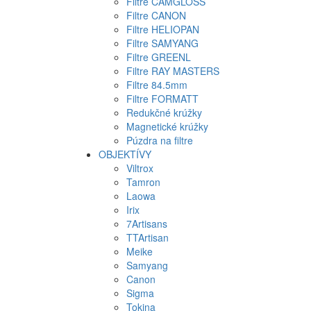
Filtre CAMGLOSS
Filtre CANON
Filtre HELIOPAN
Filtre SAMYANG
Filtre GREENL
Filtre RAY MASTERS
Filtre 84.5mm
Filtre FORMATT
Redukčné krúžky
Magnetické krúžky
Púzdra na filtre
OBJEKTÍVY
Viltrox
Tamron
Laowa
Irix
7Artisans
TTArtisan
Meike
Samyang
Canon
Sigma
Tokina