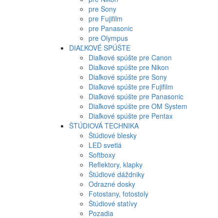
pre Sony
pre Fujifilm
pre Panasonic
pre Olympus
DIAĽKOVÉ SPÚŠTE
Diaľkové spúšte pre Canon
Diaľkové spúšte pre Nikon
Diaľkové spúšte pre Sony
Diaľkové spúšte pre Fujifilm
Diaľkové spúšte pre Panasonic
Diaľkové spúšte pre OM System
Diaľkové spúšte pre Pentax
ŠTÚDIOVÁ TECHNIKA
Štúdiové blesky
LED svetlá
Softboxy
Reflektory, klapky
Štúdiové dáždniky
Odrazné dosky
Fotostany, fotostoly
Štúdiové statívy
Pozadia