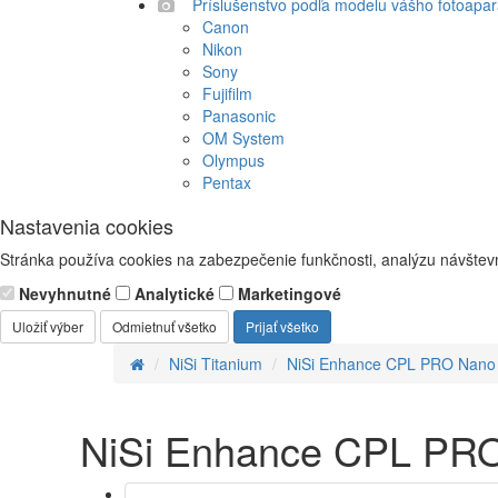
Príslušenstvo podľa modelu vášho fotoapar
Canon
Nikon
Sony
Fujifilm
Panasonic
OM System
Olympus
Pentax
Nastavenia cookies
Stránka používa cookies na zabezpečenie funkčnosti, analýzu návštevn
Nevyhnutné
Analytické
Marketingové
Uložiť výber
Odmietnuť všetko
Prijať všetko
NiSi Titanium
NiSi Enhance CPL PRO Nano
NiSi Enhance CPL PR