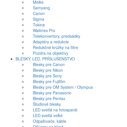
Meike
Samyang
Canon
Sigma
Tokina
Walimex Pro
Telekonvertory, predsádky
Adaptéry a redukcie
Redukčné krúžky na filtre
Púzdra na objektívy
BLESKY, LED, PRÍSLUŠENSTVO
Blesky pre Canon
Blesky pre Nikon
Blesky pre Sony
Blesky pre Fujifilm
Blesky pre OM System / Olympus
Blesky pre Panasonic
Blesky pre Pentax
Štúdiové blesky
LED svetlá na fotoaparát
LED svetlá veľké
Odpaľovače, káble
Difúzory na blesk