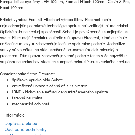
Kompatibilita: systémy
LEE 100mm
, Formatt-Hitech 100mm,
Cokin Z-Pro
,
Kood 100m
m
Britský výrobca Formatt-Hitech pri výrobe filtrov Firecrest spája
najmodernejšie pokrokové technológie spolu s najkvalitnejšími materiálmi.
Optické sklo nemeckej spoločnosti Schott je považované za najlepšie na
svete. Filtre majú špeciálnu antireflexnú úpravu Firecrest, ktorá eliminuje
nežiadúce reflexy a zabezpečuje ideálne spektrálne podanie. Jednotlivé
vrstvy sú vo vákuu na sklo nanášané pokovovaním elektrolytickým
procesom. Táto úprava zabezpečuje verné podanie farieb s čo najvyšším
stupňom neutrality bez skreslenia naprieč celou šírkou svetelného spektra.
Charakteristika filtrov Firecrest:
špičkové optické sklo Schott
antireflexná úprava zložená až z 15 vrstiev
IRND - blokovanie nežiadúceho infračerveného spektra
farebná neutralita
mechanická odolnosť
Informácie
Doprava a platba
Obchodné podmienky