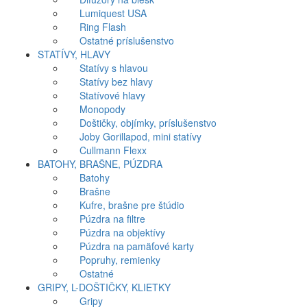
Lumiquest USA
Ring Flash
Ostatné príslušenstvo
STATÍVY, HLAVY
Statívy s hlavou
Statívy bez hlavy
Statívové hlavy
Monopody
Doštičky, objímky, príslušenstvo
Joby Gorillapod, mini statívy
Cullmann Flexx
BATOHY, BRAŠNE, PÚZDRA
Batohy
Brašne
Kufre, brašne pre štúdio
Púzdra na filtre
Púzdra na objektívy
Púzdra na pamäťové karty
Popruhy, remienky
Ostatné
GRIPY, L-DOŠTIČKY, KLIETKY
Gripy