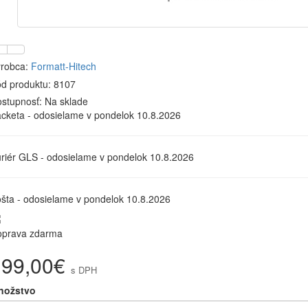
robca:
Formatt-Hitech
d produktu: 8107
stupnosť:
Na sklade
cketa - odosielame v pondelok 10.8.2026
riér GLS - odosielame v pondelok 10.8.2026
šta - odosielame v pondelok 10.8.2026
oprava zdarma
199,00€
s DPH
nožstvo