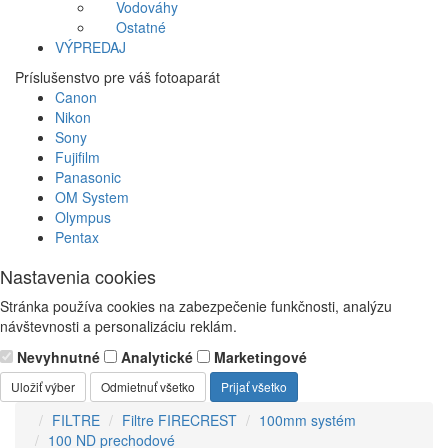
Vodováhy
Ostatné
VÝPREDAJ
Príslušenstvo pre váš fotoaparát
Canon
Nikon
Sony
Fujifilm
Panasonic
OM System
Olympus
Pentax
Nastavenia cookies
Stránka používa cookies na zabezpečenie funkčnosti, analýzu
návštevnosti a personalizáciu reklám.
Nevyhnutné
Analytické
Marketingové
Uložiť výber
Odmietnuť všetko
Prijať všetko
FILTRE
Filtre FIRECREST
100mm systém
100 ND prechodové