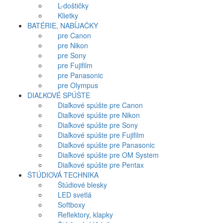
L-doštičky
Klietky
BATÉRIE, NABÍJAČKY
pre Canon
pre Nikon
pre Sony
pre Fujifilm
pre Panasonic
pre Olympus
DIAĽKOVÉ SPÚŠTE
Diaľkové spúšte pre Canon
Diaľkové spúšte pre Nikon
Diaľkové spúšte pre Sony
Diaľkové spúšte pre Fujifilm
Diaľkové spúšte pre Panasonic
Diaľkové spúšte pre OM System
Diaľkové spúšte pre Pentax
ŠTÚDIOVÁ TECHNIKA
Štúdiové blesky
LED svetlá
Softboxy
Reflektory, klapky