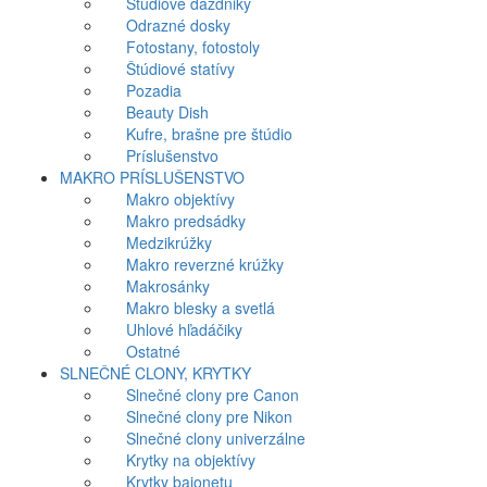
Štúdiové dáždniky
Odrazné dosky
Fotostany, fotostoly
Štúdiové statívy
Pozadia
Beauty Dish
Kufre, brašne pre štúdio
Príslušenstvo
MAKRO PRÍSLUŠENSTVO
Makro objektívy
Makro predsádky
Medzikrúžky
Makro reverzné krúžky
Makrosánky
Makro blesky a svetlá
Uhlové hľadáčiky
Ostatné
SLNEČNÉ CLONY, KRYTKY
Slnečné clony pre Canon
Slnečné clony pre Nikon
Slnečné clony univerzálne
Krytky na objektívy
Krytky bajonetu