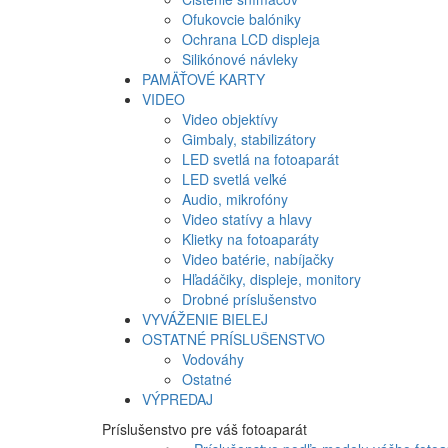
Ofukovcie balóniky
Ochrana LCD displeja
Silikónové návleky
PAMÄŤOVÉ KARTY
VIDEO
Video objektívy
Gimbaly, stabilizátory
LED svetlá na fotoaparát
LED svetlá veľké
Audio, mikrofóny
Video statívy a hlavy
Klietky na fotoaparáty
Video batérie, nabíjačky
Hľadáčiky, displeje, monitory
Drobné príslušenstvo
VYVÁŽENIE BIELEJ
OSTATNÉ PRÍSLUŠENSTVO
Vodováhy
Ostatné
VÝPREDAJ
Príslušenstvo pre váš fotoaparát