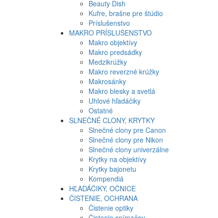
Beauty Dish
Kufre, brašne pre štúdio
Príslušenstvo
MAKRO PRÍSLUŠENSTVO
Makro objektívy
Makro predsádky
Medzikrúžky
Makro reverzné krúžky
Makrosánky
Makro blesky a svetlá
Uhlové hľadáčiky
Ostatné
SLNEČNÉ CLONY, KRYTKY
Slnečné clony pre Canon
Slnečné clony pre Nikon
Slnečné clony univerzálne
Krytky na objektívy
Krytky bajonetu
Kompendiá
HĽADÁČIKY, OČNICE
ČISTENIE, OCHRANA
Čistenie optiky
Čistenie snímačov