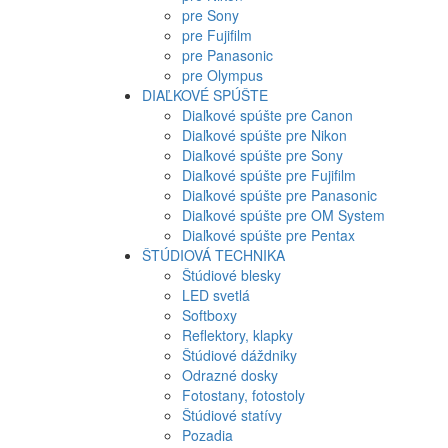
pre Sony
pre Fujifilm
pre Panasonic
pre Olympus
DIAĽKOVÉ SPÚŠTE
Diaľkové spúšte pre Canon
Diaľkové spúšte pre Nikon
Diaľkové spúšte pre Sony
Diaľkové spúšte pre Fujifilm
Diaľkové spúšte pre Panasonic
Diaľkové spúšte pre OM System
Diaľkové spúšte pre Pentax
ŠTÚDIOVÁ TECHNIKA
Štúdiové blesky
LED svetlá
Softboxy
Reflektory, klapky
Štúdiové dáždniky
Odrazné dosky
Fotostany, fotostoly
Štúdiové statívy
Pozadia