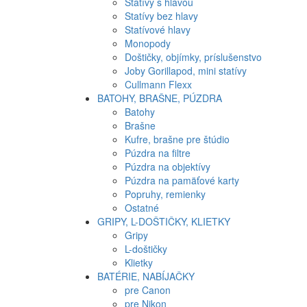
Statívy s hlavou
Statívy bez hlavy
Statívové hlavy
Monopody
Doštičky, objímky, príslušenstvo
Joby Gorillapod, mini statívy
Cullmann Flexx
BATOHY, BRAŠNE, PÚZDRA
Batohy
Brašne
Kufre, brašne pre štúdio
Púzdra na filtre
Púzdra na objektívy
Púzdra na pamäťové karty
Popruhy, remienky
Ostatné
GRIPY, L-DOŠTIČKY, KLIETKY
Gripy
L-doštičky
Klietky
BATÉRIE, NABÍJAČKY
pre Canon
pre Nikon