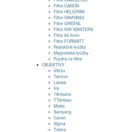
Filtre CANON
Filtre HELIOPAN
Filtre SAMYANG
Filtre GREENL
Filtre RAY MASTERS
Filtre 84.5mm
Filtre FORMATT
Redukčné krúžky
Magnetické krúžky
Púzdra na filtre
OBJEKTÍVY
Viltrox
Tamron
Laowa
Irix
7Artisans
TTArtisan
Meike
Samyang
Canon
Sigma
Tokina