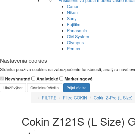
Príslušenstvo podľa modelu vášho fotoa
Canon
Nikon
Sony
Fujifilm
Panasonic
OM System
Olympus
Pentax
Nastavenia cookies
Stránka používa cookies na zabezpečenie funkčnosti, analýzu návštevn
Nevyhnutné
Analytické
Marketingové
Uložiť výber
Odmietnuť všetko
Prijať všetko
FILTRE
Filtre COKIN
Cokin Z-Pro (L Size)
Cokin Z121S (L Size) G