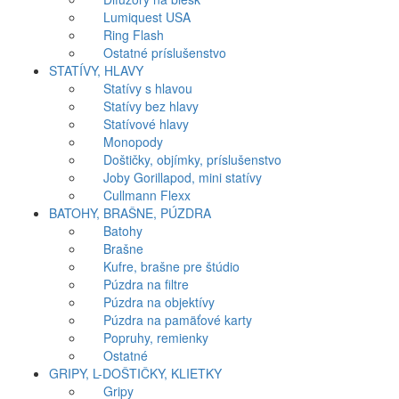
Lumiquest USA
Ring Flash
Ostatné príslušenstvo
STATÍVY, HLAVY
Statívy s hlavou
Statívy bez hlavy
Statívové hlavy
Monopody
Doštičky, objímky, príslušenstvo
Joby Gorillapod, mini statívy
Cullmann Flexx
BATOHY, BRAŠNE, PÚZDRA
Batohy
Brašne
Kufre, brašne pre štúdio
Púzdra na filtre
Púzdra na objektívy
Púzdra na pamäťové karty
Popruhy, remienky
Ostatné
GRIPY, L-DOŠTIČKY, KLIETKY
Gripy