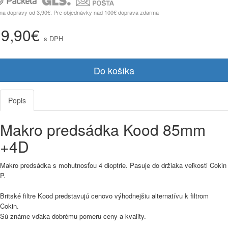
na dopravy od 3,90€. Pre objednávky nad 100€ doprava zdarma
19,90€
s DPH
Do košíka
Popis
Makro predsádka Kood 85mm
+4D
Makro predsádka s mohutnosťou 4 dioptrie. Pasuje do držiaka veľkosti Cokin
P.
Britské filt
re
Kood predstavujú cenovo výhodnejšiu alternatívu k filtrom
Cokin.
Sú známe vďaka dobrému pomeru ceny a kvality.