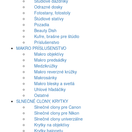
Štúdiové dáždniky
Odrazné dosky
Fotostany, fotostoly
Štúdiové statívy
Pozadia
Beauty Dish
Kufre, brašne pre štúdio
Príslušenstvo
MAKRO PRÍSLUŠENSTVO
Makro objektívy
Makro predsádky
Medzikrúžky
Makro reverzné krúžky
Makrosánky
Makro blesky a svetlá
Uhlové hľadáčiky
Ostatné
SLNEČNÉ CLONY, KRYTKY
Slnečné clony pre Canon
Slnečné clony pre Nikon
Slnečné clony univerzálne
Krytky na objektívy
Krytky bajonetu