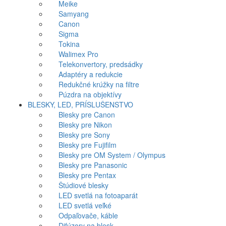
Meike
Samyang
Canon
Sigma
Tokina
Walimex Pro
Telekonvertory, predsádky
Adaptéry a redukcie
Redukčné krúžky na filtre
Púzdra na objektívy
BLESKY, LED, PRÍSLUŠENSTVO
Blesky pre Canon
Blesky pre Nikon
Blesky pre Sony
Blesky pre Fujifilm
Blesky pre OM System / Olympus
Blesky pre Panasonic
Blesky pre Pentax
Štúdiové blesky
LED svetlá na fotoaparát
LED svetlá veľké
Odpaľovače, káble
Difúzory na blesk