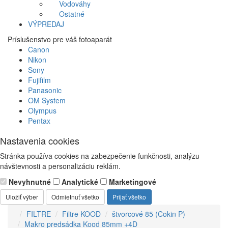
Vodováhy
Ostatné
VÝPREDAJ
Príslušenstvo pre váš fotoaparát
Canon
Nikon
Sony
Fujifilm
Panasonic
OM System
Olympus
Pentax
Nastavenia cookies
Stránka používa cookies na zabezpečenie funkčnosti, analýzu
návštevnosti a personalizáciu reklám.
Nevyhnutné
Analytické
Marketingové
Uložiť výber
Odmietnuť všetko
Prijať všetko
FILTRE
Filtre KOOD
štvorcové 85 (Cokin P)
Makro predsádka Kood 85mm +4D