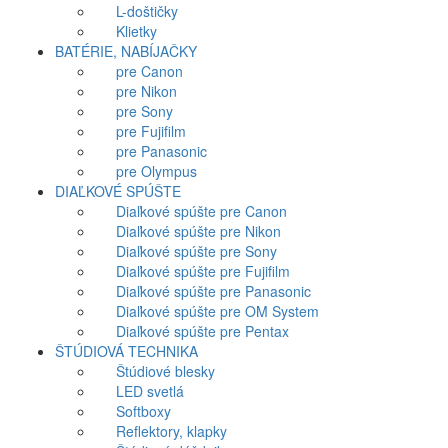
L-doštičky
Klietky
BATÉRIE, NABÍJAČKY
pre Canon
pre Nikon
pre Sony
pre Fujifilm
pre Panasonic
pre Olympus
DIAĽKOVÉ SPÚŠTE
Diaľkové spúšte pre Canon
Diaľkové spúšte pre Nikon
Diaľkové spúšte pre Sony
Diaľkové spúšte pre Fujifilm
Diaľkové spúšte pre Panasonic
Diaľkové spúšte pre OM System
Diaľkové spúšte pre Pentax
ŠTÚDIOVÁ TECHNIKA
Štúdiové blesky
LED svetlá
Softboxy
Reflektory, klapky