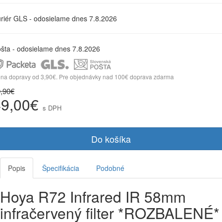
riér GLS - odosielame dnes 7.8.2026
šta - odosielame dnes 7.8.2026
na dopravy od 3,90€. Pre objednávky nad 100€ doprava zdarma
,90€
49,00€
s DPH
Do košíka
Popis
Špecifikácia
Podobné
Hoya R72 Infrared IR 58mm
infračervený filter *ROZBALENÉ*