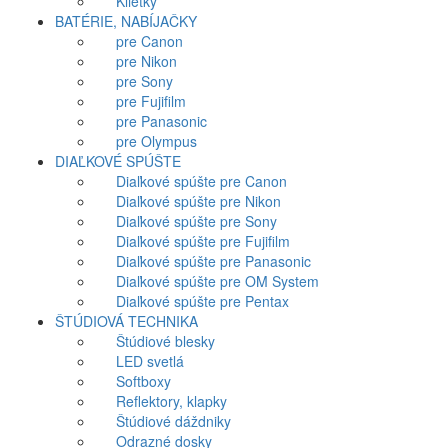
Klietky
BATÉRIE, NABÍJAČKY
pre Canon
pre Nikon
pre Sony
pre Fujifilm
pre Panasonic
pre Olympus
DIAĽKOVÉ SPÚŠTE
Diaľkové spúšte pre Canon
Diaľkové spúšte pre Nikon
Diaľkové spúšte pre Sony
Diaľkové spúšte pre Fujifilm
Diaľkové spúšte pre Panasonic
Diaľkové spúšte pre OM System
Diaľkové spúšte pre Pentax
ŠTÚDIOVÁ TECHNIKA
Štúdiové blesky
LED svetlá
Softboxy
Reflektory, klapky
Štúdiové dáždniky
Odrazné dosky