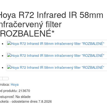
Hoya R72 Infrared IR 58mm
nfračervený filter
*ROZBALENÉ*
robca:
Hoya
d produktu: 213670
stupnosť:
Na sklade
cketa - odosielame dnes 7.8.2026