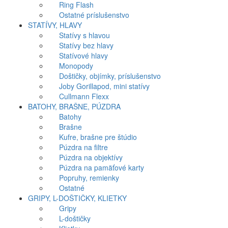
Ring Flash
Ostatné príslušenstvo
STATÍVY, HLAVY
Statívy s hlavou
Statívy bez hlavy
Statívové hlavy
Monopody
Doštičky, objímky, príslušenstvo
Joby Gorillapod, mini statívy
Cullmann Flexx
BATOHY, BRAŠNE, PÚZDRA
Batohy
Brašne
Kufre, brašne pre štúdio
Púzdra na filtre
Púzdra na objektívy
Púzdra na pamäťové karty
Popruhy, remienky
Ostatné
GRIPY, L-DOŠTIČKY, KLIETKY
Gripy
L-doštičky