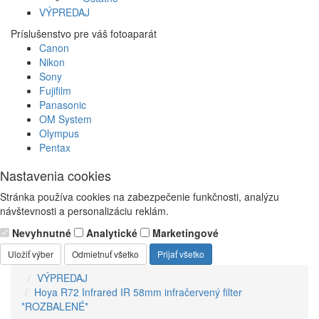
VÝPREDAJ
Príslušenstvo pre váš fotoaparát
Canon
Nikon
Sony
Fujifilm
Panasonic
OM System
Olympus
Pentax
Nastavenia cookies
Stránka používa cookies na zabezpečenie funkčnosti, analýzu
návštevnosti a personalizáciu reklám.
Nevyhnutné
Analytické
Marketingové
Uložiť výber
Odmietnuť všetko
Prijať všetko
VÝPREDAJ
Hoya R72 Infrared IR 58mm infračervený filter
*ROZBALENÉ*