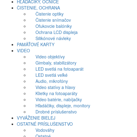
HĽADÁČIKY, OČNICE
ČISTENIE, OCHRANA
Čistenie optiky
Čistenie snímačov
Ofukovcie balóniky
Ochrana LCD displeja
Silikónové návleky
PAMÄŤOVÉ KARTY
VIDEO
Video objektívy
Gimbaly, stabilizátory
LED svetlá na fotoaparát
LED svetlá veľké
Audio, mikrofóny
Video statívy a hlavy
Klietky na fotoaparáty
Video batérie, nabíjačky
Hľadáčiky, displeje, monitory
Drobné príslušenstvo
VYVÁŽENIE BIELEJ
OSTATNÉ PRÍSLUŠENSTVO
Vodováhy
Ostatné