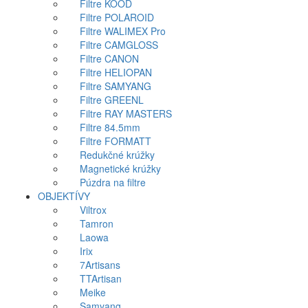
Filtre KOOD
Filtre POLAROID
Filtre WALIMEX Pro
Filtre CAMGLOSS
Filtre CANON
Filtre HELIOPAN
Filtre SAMYANG
Filtre GREENL
Filtre RAY MASTERS
Filtre 84.5mm
Filtre FORMATT
Redukčné krúžky
Magnetické krúžky
Púzdra na filtre
OBJEKTÍVY
Viltrox
Tamron
Laowa
Irix
7Artisans
TTArtisan
Meike
Samyang