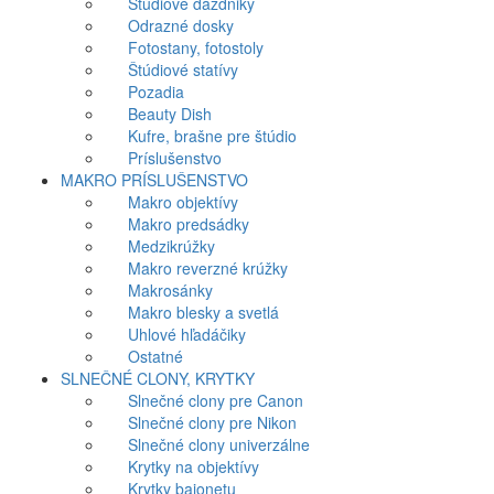
Štúdiové dáždniky
Odrazné dosky
Fotostany, fotostoly
Štúdiové statívy
Pozadia
Beauty Dish
Kufre, brašne pre štúdio
Príslušenstvo
MAKRO PRÍSLUŠENSTVO
Makro objektívy
Makro predsádky
Medzikrúžky
Makro reverzné krúžky
Makrosánky
Makro blesky a svetlá
Uhlové hľadáčiky
Ostatné
SLNEČNÉ CLONY, KRYTKY
Slnečné clony pre Canon
Slnečné clony pre Nikon
Slnečné clony univerzálne
Krytky na objektívy
Krytky bajonetu