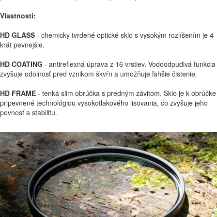
Vlastnosti:
HD GLASS
- chemicky tvrdené optické sklo s vysokým rozlíšením je 4
krát pevnejšie.
HD COATING
- antireflexná úprava z 16 vrstiev. Vodoodpudivá funkcia
zvyšuje odolnosť pred vznikom škvŕn a umožňuje ľahšie čistenie.
HD FRAME
- tenká slim obrúčka s predným závitom. Sklo je k obrúčke
pripevnené technológiou vysokotlakového lisovania, čo zvyšuje jeho
pevnosť a stabilitu.