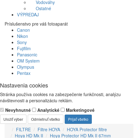
Vodováhy
Ostatné
VÝPREDAJ
Príslušenstvo pre váš fotoaparát
Canon
Nikon
Sony
Fujifilm
Panasonic
OM System
Olympus
Pentax
Nastavenia cookies
Stránka používa cookies na zabezpečenie funkčnosti, analýzu
návštevnosti a personalizáciu reklám.
Nevyhnutné
Analytické
Marketingové
Uložiť výber
Odmietnuť všetko
Prijať všetko
FILTRE
Filtre HOYA
HOYA Protector filtre
Hoya HD Mk II
Hoya Protector HD Mk II 67mm