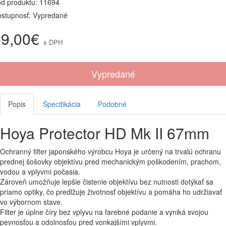
d produktu: 11694
stupnosť: Vypredané
59,00€
s DPH
Vypredané
Popis
Špecifikácia
Podobné
Hoya Protector HD Mk II 67mm
Ochranný filter japonského výrobcu Hoya je určený na trvalú ochranu
prednej šošovky objektívu pred mechanickým poškodením, prachom,
vodou a vplyvmi počasia.
Zároveň umožňuje lepšie čistenie objektívu bez nutnosti dotýkať sa
priamo optiky, čo predlžuje životnosť objektívu a pomáha ho udržiavať
vo výbornom stave.
Filter je úplne číry bez vplyvu na farebné podanie a vyniká svojou
pevnosťou a odolnosťou pred vonkajšími vplyvmi.