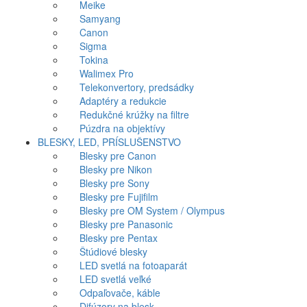
Meike
Samyang
Canon
Sigma
Tokina
Walimex Pro
Telekonvertory, predsádky
Adaptéry a redukcie
Redukčné krúžky na filtre
Púzdra na objektívy
BLESKY, LED, PRÍSLUŠENSTVO
Blesky pre Canon
Blesky pre Nikon
Blesky pre Sony
Blesky pre Fujifilm
Blesky pre OM System / Olympus
Blesky pre Panasonic
Blesky pre Pentax
Štúdiové blesky
LED svetlá na fotoaparát
LED svetlá veľké
Odpaľovače, káble
Difúzory na blesk