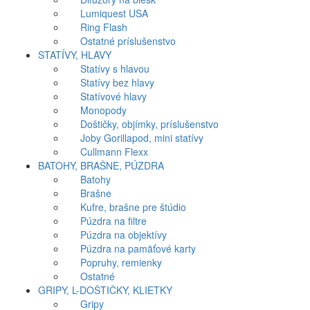
Lumiquest USA
Ring Flash
Ostatné príslušenstvo
STATÍVY, HLAVY
Statívy s hlavou
Statívy bez hlavy
Statívové hlavy
Monopody
Doštičky, objímky, príslušenstvo
Joby Gorillapod, mini statívy
Cullmann Flexx
BATOHY, BRAŠNE, PÚZDRA
Batohy
Brašne
Kufre, brašne pre štúdio
Púzdra na filtre
Púzdra na objektívy
Púzdra na pamäťové karty
Popruhy, remienky
Ostatné
GRIPY, L-DOŠTIČKY, KLIETKY
Gripy