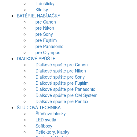
L-doštičky
Klietky
BATÉRIE, NABÍJAČKY
pre Canon
pre Nikon
pre Sony
pre Fujifilm
pre Panasonic
pre Olympus
DIAĽKOVÉ SPÚŠTE
Diaľkové spúšte pre Canon
Diaľkové spúšte pre Nikon
Diaľkové spúšte pre Sony
Diaľkové spúšte pre Fujifilm
Diaľkové spúšte pre Panasonic
Diaľkové spúšte pre OM System
Diaľkové spúšte pre Pentax
ŠTÚDIOVÁ TECHNIKA
Štúdiové blesky
LED svetlá
Softboxy
Reflektory, klapky