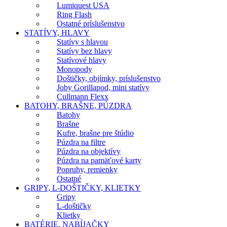
Lumiquest USA
Ring Flash
Ostatné príslušenstvo
STATÍVY, HLAVY
Statívy s hlavou
Statívy bez hlavy
Statívové hlavy
Monopody
Doštičky, objímky, príslušenstvo
Joby Gorillapod, mini statívy
Cullmann Flexx
BATOHY, BRAŠNE, PÚZDRA
Batohy
Brašne
Kufre, brašne pre štúdio
Púzdra na filtre
Púzdra na objektívy
Púzdra na pamäťové karty
Popruhy, remienky
Ostatné
GRIPY, L-DOŠTIČKY, KLIETKY
Gripy
L-doštičky
Klietky
BATÉRIE, NABÍJAČKY