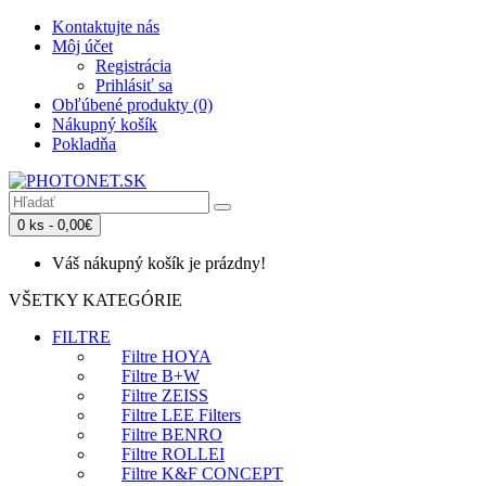
Kontaktujte nás
Môj účet
Registrácia
Prihlásiť sa
Obľúbené produkty (0)
Nákupný košík
Pokladňa
0 ks - 0,00€
Váš nákupný košík je prázdny!
VŠETKY KATEGÓRIE
FILTRE
Filtre HOYA
Filtre B+W
Filtre ZEISS
Filtre LEE Filters
Filtre BENRO
Filtre ROLLEI
Filtre K&F CONCEPT