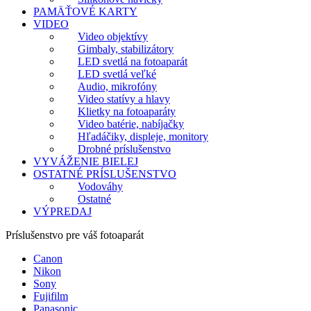
PAMÄŤOVÉ KARTY
VIDEO
Video objektívy
Gimbaly, stabilizátory
LED svetlá na fotoaparát
LED svetlá veľké
Audio, mikrofóny
Video statívy a hlavy
Klietky na fotoaparáty
Video batérie, nabíjačky
Hľadáčiky, displeje, monitory
Drobné príslušenstvo
VYVÁŽENIE BIELEJ
OSTATNÉ PRÍSLUŠENSTVO
Vodováhy
Ostatné
VÝPREDAJ
Príslušenstvo pre váš fotoaparát
Canon
Nikon
Sony
Fujifilm
Panasonic