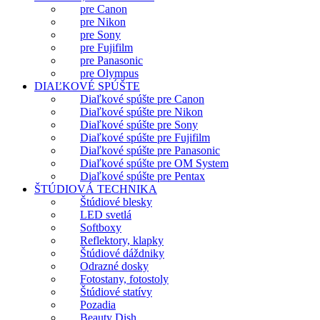
pre Canon
pre Nikon
pre Sony
pre Fujifilm
pre Panasonic
pre Olympus
DIAĽKOVÉ SPÚŠTE
Diaľkové spúšte pre Canon
Diaľkové spúšte pre Nikon
Diaľkové spúšte pre Sony
Diaľkové spúšte pre Fujifilm
Diaľkové spúšte pre Panasonic
Diaľkové spúšte pre OM System
Diaľkové spúšte pre Pentax
ŠTÚDIOVÁ TECHNIKA
Štúdiové blesky
LED svetlá
Softboxy
Reflektory, klapky
Štúdiové dáždniky
Odrazné dosky
Fotostany, fotostoly
Štúdiové statívy
Pozadia
Beauty Dish