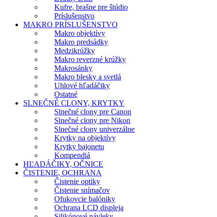
Kufre, brašne pre štúdio
Príslušenstvo
MAKRO PRÍSLUŠENSTVO
Makro objektívy
Makro predsádky
Medzikrúžky
Makro reverzné krúžky
Makrosánky
Makro blesky a svetlá
Uhlové hľadáčiky
Ostatné
SLNEČNÉ CLONY, KRYTKY
Slnečné clony pre Canon
Slnečné clony pre Nikon
Slnečné clony univerzálne
Krytky na objektívy
Krytky bajonetu
Kompendiá
HĽADÁČIKY, OČNICE
ČISTENIE, OCHRANA
Čistenie optiky
Čistenie snímačov
Ofukovcie balóniky
Ochrana LCD displeja
Silikónové návleky