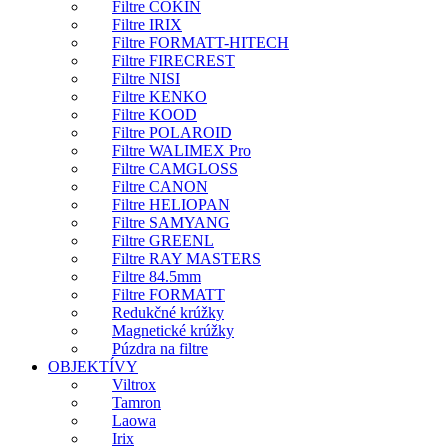
Filtre COKIN
Filtre IRIX
Filtre FORMATT-HITECH
Filtre FIRECREST
Filtre NISI
Filtre KENKO
Filtre KOOD
Filtre POLAROID
Filtre WALIMEX Pro
Filtre CAMGLOSS
Filtre CANON
Filtre HELIOPAN
Filtre SAMYANG
Filtre GREENL
Filtre RAY MASTERS
Filtre 84.5mm
Filtre FORMATT
Redukčné krúžky
Magnetické krúžky
Púzdra na filtre
OBJEKTÍVY
Viltrox
Tamron
Laowa
Irix