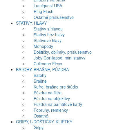
Lumiquest USA
Ring Flash
Ostatné príslušenstvo
STATÍVY, HLAVY
Statívy s hlavou
Statívy bez hlavy
Statívové hlavy
Monopody
Doštičky, objímky, príslušenstvo
Joby Gorillapod, mini statívy
Cullmann Flexx
BATOHY, BRAŠNE, PÚZDRA
Batohy
Brašne
Kufre, brašne pre štúdio
Púzdra na filtre
Púzdra na objektívy
Púzdra na pamäťové karty
Popruhy, remienky
Ostatné
GRIPY, L-DOŠTIČKY, KLIETKY
Gripy