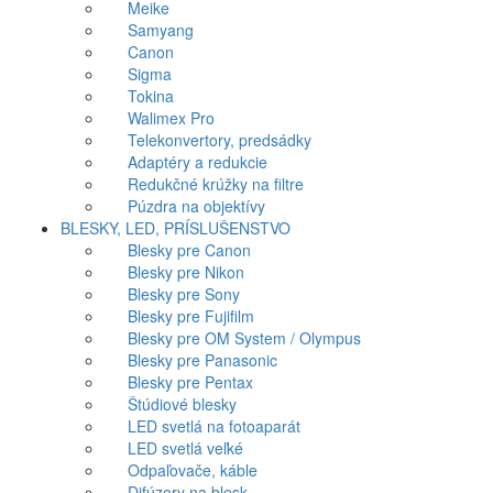
Meike
Samyang
Canon
Sigma
Tokina
Walimex Pro
Telekonvertory, predsádky
Adaptéry a redukcie
Redukčné krúžky na filtre
Púzdra na objektívy
BLESKY, LED, PRÍSLUŠENSTVO
Blesky pre Canon
Blesky pre Nikon
Blesky pre Sony
Blesky pre Fujifilm
Blesky pre OM System / Olympus
Blesky pre Panasonic
Blesky pre Pentax
Štúdiové blesky
LED svetlá na fotoaparát
LED svetlá veľké
Odpaľovače, káble
Difúzory na blesk