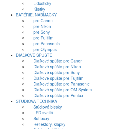
L-doštičky
Klietky
BATÉRIE, NABÍJAČKY
pre Canon
pre Nikon
pre Sony
pre Fujifilm
pre Panasonic
pre Olympus
DIAĽKOVÉ SPÚŠTE
Diaľkové spúšte pre Canon
Diaľkové spúšte pre Nikon
Diaľkové spúšte pre Sony
Diaľkové spúšte pre Fujifilm
Diaľkové spúšte pre Panasonic
Diaľkové spúšte pre OM System
Diaľkové spúšte pre Pentax
ŠTÚDIOVÁ TECHNIKA
Štúdiové blesky
LED svetlá
Softboxy
Reflektory, klapky