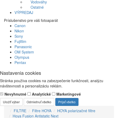
Vodováhy
Ostatné
VÝPREDAJ
Príslušenstvo pre váš fotoaparát
Canon
Nikon
Sony
Fujifilm
Panasonic
OM System
Olympus
Pentax
Nastavenia cookies
Stránka používa cookies na zabezpečenie funkčnosti, analýzu
návštevnosti a personalizáciu reklám.
Nevyhnutné
Analytické
Marketingové
Uložiť výber
Odmietnuť všetko
Prijať všetko
FILTRE
Filtre HOYA
HOYA polarizačné filtre
Hoya Fusion Antistatic Next