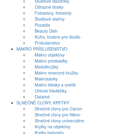
Štúdiové dáždniky
Odrazné dosky
Fotostany, fotostoly
Štúdiové statívy
Pozadia
Beauty Dish
Kufre, brašne pre štúdio
Príslušenstvo
MAKRO PRÍSLUŠENSTVO
Makro objektívy
Makro predsádky
Medzikrúžky
Makro reverzné krúžky
Makrosánky
Makro blesky a svetlá
Uhlové hľadáčiky
Ostatné
SLNEČNÉ CLONY, KRYTKY
Slnečné clony pre Canon
Slnečné clony pre Nikon
Slnečné clony univerzálne
Krytky na objektívy
Krytky bajonetu