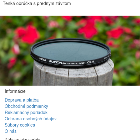
- Tenká obrúčka s predným závitom
Informácie
Doprava a platba
Obchodné podmienky
Reklamačný poriadok
Ochrana osobných údajov
Súbory cookies
O nás
Zákaznícky servis