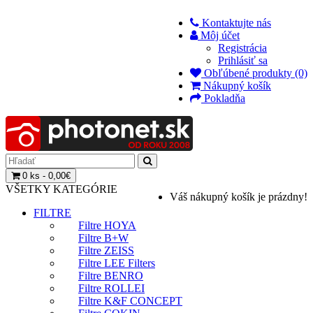
Kontaktujte nás
Môj účet
Registrácia
Prihlásiť sa
Obľúbené produkty (0)
Nákupný košík
Pokladňa
0 ks - 0,00€
VŠETKY KATEGÓRIE
Váš nákupný košík je prázdny!
FILTRE
Filtre HOYA
Filtre B+W
Filtre ZEISS
Filtre LEE Filters
Filtre BENRO
Filtre ROLLEI
Filtre K&F CONCEPT