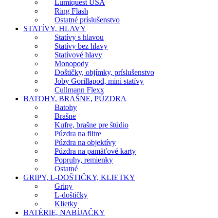
Lumiquest USA
Ring Flash
Ostatné príslušenstvo
STATÍVY, HLAVY
Statívy s hlavou
Statívy bez hlavy
Statívové hlavy
Monopody
Doštičky, objímky, príslušenstvo
Joby Gorillapod, mini statívy
Cullmann Flexx
BATOHY, BRAŠNE, PÚZDRA
Batohy
Brašne
Kufre, brašne pre štúdio
Púzdra na filtre
Púzdra na objektívy
Púzdra na pamäťové karty
Popruhy, remienky
Ostatné
GRIPY, L-DOŠTIČKY, KLIETKY
Gripy
L-doštičky
Klietky
BATÉRIE, NABÍJAČKY