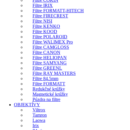
Filtre COKIN
Filtre IRIX
Filtre FORMATT-HITECH
Filtre FIRECREST
Filtre NISI
Filtre KENKO
Filtre KOOD
Filtre POLAROID
Filtre WALIMEX Pro
Filtre CAMGLOSS
Filtre CANON
Filtre HELIOPAN
Filtre SAMYANG
Filtre GREENL
Filtre RAY MASTERS
Filtre 84.5mm
Filtre FORMATT
Redukčné krúžky
Magnetické krúžky
Púzdra na filtre
OBJEKTÍVY
Viltrox
Tamron
Laowa
Irix