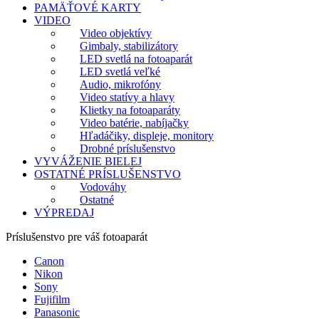
PAMÄŤOVÉ KARTY
VIDEO
Video objektívy
Gimbaly, stabilizátory
LED svetlá na fotoaparát
LED svetlá veľké
Audio, mikrofóny
Video statívy a hlavy
Klietky na fotoaparáty
Video batérie, nabíjačky
Hľadáčiky, displeje, monitory
Drobné príslušenstvo
VYVÁŽENIE BIELEJ
OSTATNÉ PRÍSLUŠENSTVO
Vodováhy
Ostatné
VÝPREDAJ
Príslušenstvo pre váš fotoaparát
Canon
Nikon
Sony
Fujifilm
Panasonic