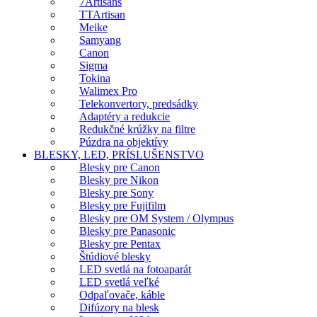
7Artisans
TTArtisan
Meike
Samyang
Canon
Sigma
Tokina
Walimex Pro
Telekonvertory, predsádky
Adaptéry a redukcie
Redukčné krúžky na filtre
Púzdra na objektívy
BLESKY, LED, PRÍSLUŠENSTVO
Blesky pre Canon
Blesky pre Nikon
Blesky pre Sony
Blesky pre Fujifilm
Blesky pre OM System / Olympus
Blesky pre Panasonic
Blesky pre Pentax
Štúdiové blesky
LED svetlá na fotoaparát
LED svetlá veľké
Odpaľovače, káble
Difúzory na blesk