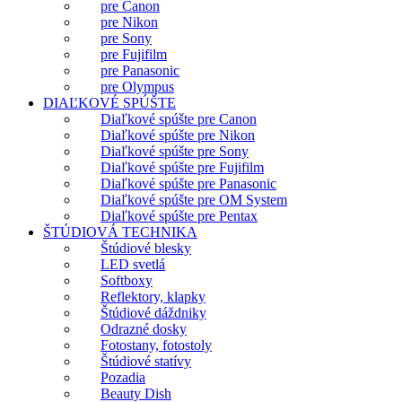
pre Canon
pre Nikon
pre Sony
pre Fujifilm
pre Panasonic
pre Olympus
DIAĽKOVÉ SPÚŠTE
Diaľkové spúšte pre Canon
Diaľkové spúšte pre Nikon
Diaľkové spúšte pre Sony
Diaľkové spúšte pre Fujifilm
Diaľkové spúšte pre Panasonic
Diaľkové spúšte pre OM System
Diaľkové spúšte pre Pentax
ŠTÚDIOVÁ TECHNIKA
Štúdiové blesky
LED svetlá
Softboxy
Reflektory, klapky
Štúdiové dáždniky
Odrazné dosky
Fotostany, fotostoly
Štúdiové statívy
Pozadia
Beauty Dish