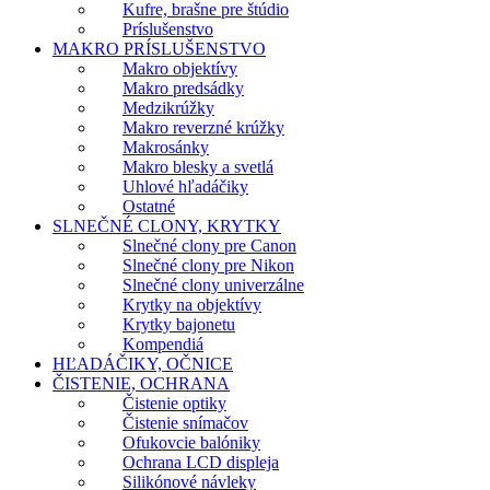
Kufre, brašne pre štúdio
Príslušenstvo
MAKRO PRÍSLUŠENSTVO
Makro objektívy
Makro predsádky
Medzikrúžky
Makro reverzné krúžky
Makrosánky
Makro blesky a svetlá
Uhlové hľadáčiky
Ostatné
SLNEČNÉ CLONY, KRYTKY
Slnečné clony pre Canon
Slnečné clony pre Nikon
Slnečné clony univerzálne
Krytky na objektívy
Krytky bajonetu
Kompendiá
HĽADÁČIKY, OČNICE
ČISTENIE, OCHRANA
Čistenie optiky
Čistenie snímačov
Ofukovcie balóniky
Ochrana LCD displeja
Silikónové návleky