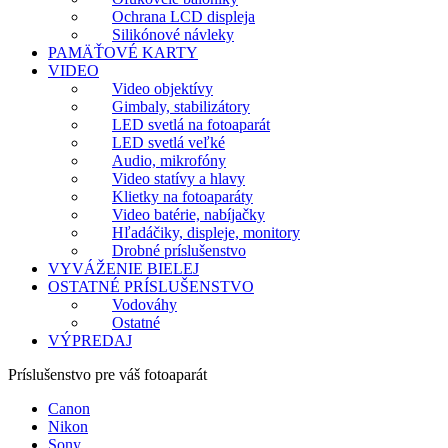
Ochrana LCD displeja
Silikónové návleky
PAMÄŤOVÉ KARTY
VIDEO
Video objektívy
Gimbaly, stabilizátory
LED svetlá na fotoaparát
LED svetlá veľké
Audio, mikrofóny
Video statívy a hlavy
Klietky na fotoaparáty
Video batérie, nabíjačky
Hľadáčiky, displeje, monitory
Drobné príslušenstvo
VYVÁŽENIE BIELEJ
OSTATNÉ PRÍSLUŠENSTVO
Vodováhy
Ostatné
VÝPREDAJ
Príslušenstvo pre váš fotoaparát
Canon
Nikon
Sony