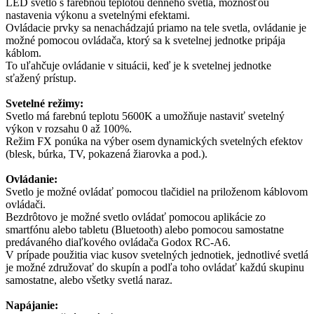
LED svetlo s farebnou teplotou denného svetla, možnosťou
nastavenia výkonu a svetelnými efektami.
Ovládacie prvky sa nenachádzajú priamo na tele svetla, ovládanie je
možné pomocou ovládača, ktorý sa k svetelnej jednotke pripája
káblom.
To uľahčuje ovládanie v situácii, keď je k svetelnej jednotke
sťažený prístup.
Svetelné režimy:
Svetlo má farebnú teplotu 5600K a umožňuje nastaviť svetelný
výkon v rozsahu 0 až 100%.
Režim FX ponúka na výber osem dynamických svetelných efektov
(blesk, búrka, TV, pokazená žiarovka a pod.).
Ovládanie:
Svetlo je možné ovládať pomocou tlačidiel na priloženom káblovom
ovládači.
Bezdrôtovo je možné svetlo ovládať pomocou aplikácie zo
smartfónu alebo tabletu (Bluetooth) alebo pomocou samostatne
predávaného diaľkového ovládača Godox RC-A6.
V prípade použitia viac kusov svetelných jednotiek, jednotlivé svetlá
je možné združovať do skupín a podľa toho ovládať každú skupinu
samostatne, alebo všetky svetlá naraz.
Napájanie: