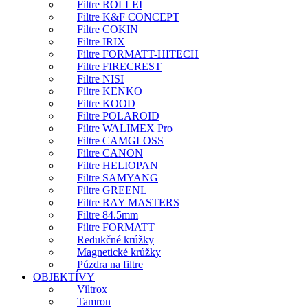
Filtre ROLLEI
Filtre K&F CONCEPT
Filtre COKIN
Filtre IRIX
Filtre FORMATT-HITECH
Filtre FIRECREST
Filtre NISI
Filtre KENKO
Filtre KOOD
Filtre POLAROID
Filtre WALIMEX Pro
Filtre CAMGLOSS
Filtre CANON
Filtre HELIOPAN
Filtre SAMYANG
Filtre GREENL
Filtre RAY MASTERS
Filtre 84.5mm
Filtre FORMATT
Redukčné krúžky
Magnetické krúžky
Púzdra na filtre
OBJEKTÍVY
Viltrox
Tamron