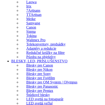
Laowa
Irix
7Artisans
TTArtisan
Meike
Samyang
Canon
Sigma
Tokina
Walimex Pro
Telekonvertory, predsádky
Adaptéry a redukcie
Redukčné krúžky na filtre
Púzdra na objektívy
BLESKY, LED, PRÍSLUŠENSTVO
Blesky pre Canon
Blesky pre Nikon
Blesky pre Sony
Blesky pre Fujifilm
Blesky pre OM System / Olympus
Blesky pre Panasonic
Blesky pre Pentax
Štúdiové blesky
LED svetlá na fotoaparát
LED svetlá veľké