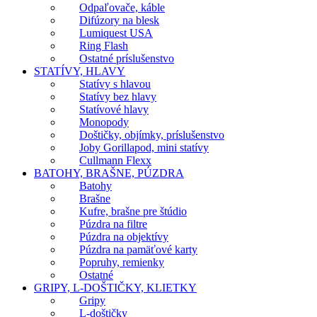
Odpaľovače, káble
Difúzory na blesk
Lumiquest USA
Ring Flash
Ostatné príslušenstvo
STATÍVY, HLAVY
Statívy s hlavou
Statívy bez hlavy
Statívové hlavy
Monopody
Doštičky, objímky, príslušenstvo
Joby Gorillapod, mini statívy
Cullmann Flexx
BATOHY, BRAŠNE, PÚZDRA
Batohy
Brašne
Kufre, brašne pre štúdio
Púzdra na filtre
Púzdra na objektívy
Púzdra na pamäťové karty
Popruhy, remienky
Ostatné
GRIPY, L-DOŠTIČKY, KLIETKY
Gripy
L-doštičky