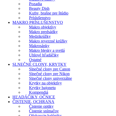
Pozadia
Beauty Dish
Kufre, brašne pre štúdio
Príslušenstvo
MAKRO PRÍSLUŠENSTVO
Makro objektívy
Makro predsádky
Medzikrúžky
Makro reverzné krúžky
Makrosánky
Makro blesky a svetlá
Uhlové hľadáčiky
Ostatné
SLNEČNÉ CLONY, KRYTKY
Slnečné clony pre Canon
Slnečné clony pre Nikon
Slnečné clony univerzálne
Krytky na objektívy
Krytky bajonetu
Kompendiá
HĽADÁČIKY, OČNICE
ČISTENIE, OCHRANA
Čistenie optiky
Čistenie snímačov
Ofukovcie balóniky