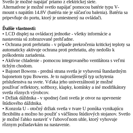
Svetlo je možné napájať priamo z elektrickej siete.
Alternatívne je možné svetlo napájať pomocou batérie typu V-
mount s napätím 14.8V (batéria nie je súčasťou balenia). Batéria sa
pripevňuje do portu, ktorý je umiestnený na ovládači.
Ďalšie vlastnosti:
• LCD displej na ovládacej jednotke - všetky informácie a
nastavenia sú zobrazované prehľadne.
• Ochrana proti prehriatiu - v prípade prekročenia kritickej teploty sa
automaticky aktivuje ochrana proti prehriatiu, aby nedošlo k
poškodeniu zariadenia.
• Aktívne chladenie - pomocou integrovaného ventilátora s veľmi
tichým chodom.
• Bajonet Bowens - predná strana svetla je vybavená štandardným
bajonetom typu Bowens. Je to najrozšírenejší typ uchytenia
príslušenstva na svete. Vďaka jeho univerzálnosti je možné
používať reflektory, softboxy, klapky, komínky a iné modifikátory
svetla rôznych výrobcov.
• Držiak dáždnika - v spodnej časti svetla je otvor na upevnenie
štúdiového dáždnika.
• Konzola U - otočný držiak svetla v tvare U ponúka vynikajúcu
flexibilitu a možno ho použiť s väčšinou štúdiových stojanov. Svetlo
je možné ľahko nastaviť v ľubovoľnom uhle, ktorý vyhovuje
rôznym požiadavkám na nastavenie.