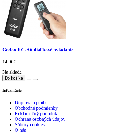
Godox RC-A6 diaľkové ovládanie
14,90€
Na sklade
Do košíka
Informácie
Doprava a platba
Obchodné podmienky
Reklamačný poriadok
Ochrana osobných údajov
Súbory cookies
O nás