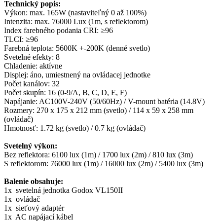
Technický popis:
Výkon: max. 165W (nastaviteľný 0 až 100%)
Intenzita: max. 76000 Lux (1m, s reflektorom)
Index farebného podania CRI: ≥96
TLCI: ≥96
Farebná teplota: 5600K +-200K (denné svetlo)
Svetelné efekty: 8
Chladenie: aktívne
Displej: áno, umiestnený na ovládacej jednotke
Počet kanálov: 32
Počet skupín: 16 (0-9/A, B, C, D, E, F)
Napájanie: AC100V-240V (50/60Hz) / V-mount batéria (14.8V)
Rozmery: 270 x 175 x 212 mm (svetlo) / 114 x 59 x 258 mm
(ovládač)
Hmotnosť: 1.72 kg (svetlo) / 0.7 kg (ovládač)
Svetelný výkon:
Bez reflektora: 6100 lux (1m) / 1700 lux (2m) / 810 lux (3m)
S reflektorom: 76000 lux (1m) / 16000 lux (2m) / 5400 lux (3m)
Balenie obsahuje:
1x svetelná jednotka Godox VL150II
1x ovládač
1x sieťový adaptér
1x AC napájací kábel