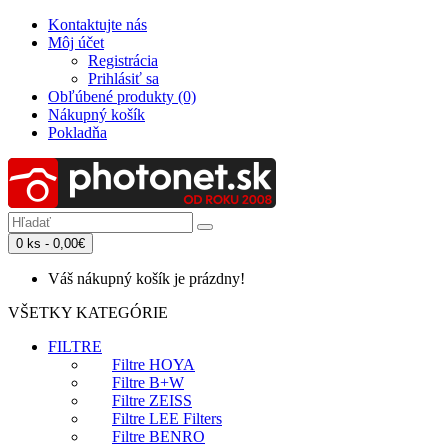
Kontaktujte nás
Môj účet
Registrácia
Prihlásiť sa
Obľúbené produkty (0)
Nákupný košík
Pokladňa
0 ks - 0,00€
Váš nákupný košík je prázdny!
VŠETKY KATEGÓRIE
FILTRE
Filtre HOYA
Filtre B+W
Filtre ZEISS
Filtre LEE Filters
Filtre BENRO