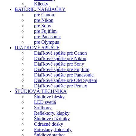
Klietky
BATÉRIE, NABÍJAČKY
pre Canon
pre Nikon
pre Sony
pre Fujifilm
pre Panasonic
pre Olympus
DIAĽKOVÉ SPÚŠTE
Diaľkové spúšte pre Canon
Diaľkové spúšte pre Nikon
Diaľkové spúšte pre Sony
Diaľkové spúšte pre Fujifilm
Diaľkové spúšte pre Panasonic
Diaľkové spúšte pre OM System
Diaľkové spúšte pre Pentax
ŠTÚDIOVÁ TECHNIKA
Štúdiové blesky
LED svetlá
Softboxy
Reflektory, klapky
Štúdiové dáždniky
Odrazné dosky
Fotostany, fotostoly
Štúdiové statívy