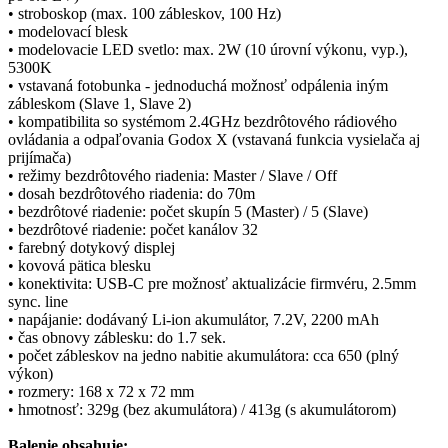
• stroboskop (max. 100 zábleskov, 100 Hz)
• modelovací blesk
• modelovacie LED svetlo: max. 2W (10 úrovní výkonu, vyp.),
5300K
• vstavaná fotobunka - jednoduchá možnosť odpálenia iným
zábleskom (Slave 1, Slave 2)
• kompatibilita so systémom 2.4GHz bezdrôtového rádiového
ovládania a odpaľovania Godox X (vstavaná funkcia vysielača aj
prijímača)
• režimy bezdrôtového riadenia: Master / Slave / Off
• dosah bezdrôtového riadenia: do 70m
• bezdrôtové riadenie: počet skupín 5 (Master) / 5 (Slave)
• bezdrôtové riadenie: počet kanálov 32
• farebný dotykový displej
• kovová pätica blesku
• konektivita: USB-C pre možnosť aktualizácie firmvéru, 2.5mm
sync. line
• napájanie: dodávaný Li-ion akumulátor, 7.2V, 2200 mAh
• čas obnovy záblesku: do 1.7 sek.
• počet zábleskov na jedno nabitie akumulátora: cca 650 (plný
výkon)
• rozmery: 168 x 72 x 72 mm
• hmotnosť: 329g (bez akumulátora) / 413g (s akumulátorom)
Balenie obsahuje: