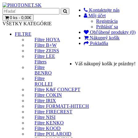
Kontaktujte nás
Môj účet
0 ks - 0,00€
Registrácia
VŠETKY KATEGÓRIE
Prihlásiť sa
Obľúbené produkty (0)
FILTRE
Nákupný košík
Filtre HOYA
Pokladňa
Filtre B+W
Filtre ZEISS
Filtre LEE
Filters
Váš nákupný košík je prázdny!
Filtre
BENRO
Filtre
ROLLEI
Filtre K&F CONCEPT
Filtre COKIN
Filtre IRIX
Filtre FORMATT-HITECH
Filtre FIRECREST
Filtre NISI
Filtre KENKO
Filtre KOOD
Filtre POLAROID