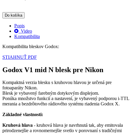
Do košíka
Popis
Video
Kompatibilita
Kompatibilita bleskov Godox:
STIAHNUŤ PDF
Godox V1 mid N blesk pre Nikon
Kompaktná verzia blesku s kruhovou hlavou je určená pre
fotoaparáty Nikon.
Blesk je vybavený farebným dotykovým displejom.
Ponúka množstvo funkcií a nastavení, je vybavený podporou i-TTL
merania a bezdrôtového rádiového systému riadenia Godox X.
Základné vlastnosti:
Kruhová hlava
- kruhová hlava je navrhnutá tak, aby emitovala
prirodzenejšie a rovnomernejšie svetlo v porovnaní s tradičnými