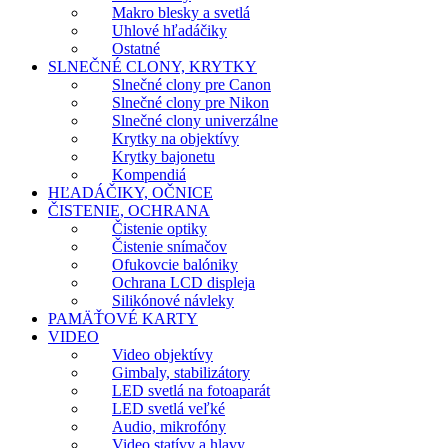
Makro blesky a svetlá
Uhlové hľadáčiky
Ostatné
SLNEČNÉ CLONY, KRYTKY
Slnečné clony pre Canon
Slnečné clony pre Nikon
Slnečné clony univerzálne
Krytky na objektívy
Krytky bajonetu
Kompendiá
HĽADÁČIKY, OČNICE
ČISTENIE, OCHRANA
Čistenie optiky
Čistenie snímačov
Ofukovcie balóniky
Ochrana LCD displeja
Silikónové návleky
PAMÄŤOVÉ KARTY
VIDEO
Video objektívy
Gimbaly, stabilizátory
LED svetlá na fotoaparát
LED svetlá veľké
Audio, mikrofóny
Video statívy a hlavy