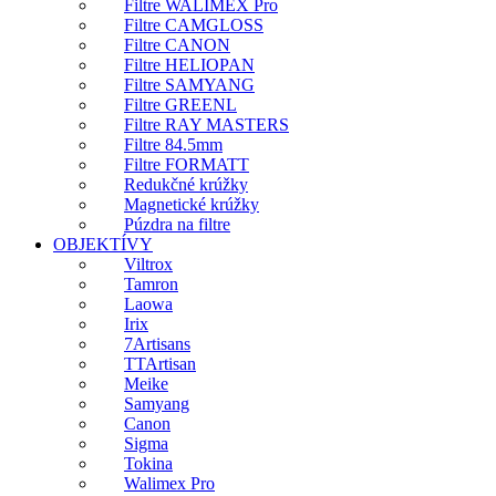
Filtre WALIMEX Pro
Filtre CAMGLOSS
Filtre CANON
Filtre HELIOPAN
Filtre SAMYANG
Filtre GREENL
Filtre RAY MASTERS
Filtre 84.5mm
Filtre FORMATT
Redukčné krúžky
Magnetické krúžky
Púzdra na filtre
OBJEKTÍVY
Viltrox
Tamron
Laowa
Irix
7Artisans
TTArtisan
Meike
Samyang
Canon
Sigma
Tokina
Walimex Pro