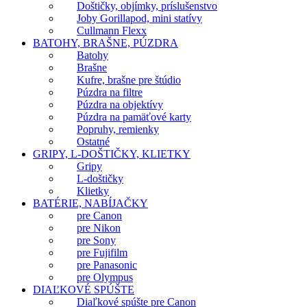
Doštičky, objímky, príslušenstvo
Joby Gorillapod, mini statívy
Cullmann Flexx
BATOHY, BRAŠNE, PÚZDRA
Batohy
Brašne
Kufre, brašne pre štúdio
Púzdra na filtre
Púzdra na objektívy
Púzdra na pamäťové karty
Popruhy, remienky
Ostatné
GRIPY, L-DOŠTIČKY, KLIETKY
Gripy
L-doštičky
Klietky
BATÉRIE, NABÍJAČKY
pre Canon
pre Nikon
pre Sony
pre Fujifilm
pre Panasonic
pre Olympus
DIAĽKOVÉ SPÚŠTE
Diaľkové spúšte pre Canon