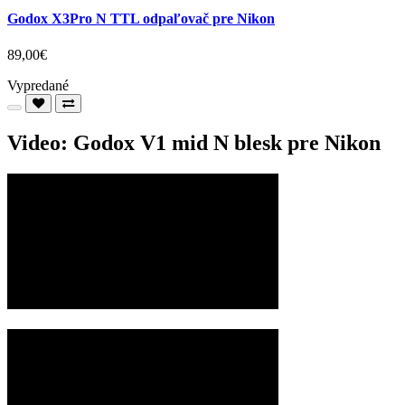
Godox X3Pro N TTL odpaľovač pre Nikon
89,00€
Vypredané
Video: Godox V1 mid N blesk pre Nikon