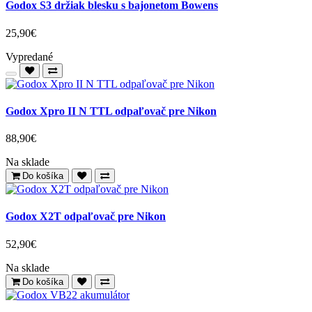
Godox S3 držiak blesku s bajonetom Bowens
25,90€
Vypredané
Godox Xpro II N TTL odpaľovač pre Nikon
88,90€
Na sklade
Do košíka
Godox X2T odpaľovač pre Nikon
52,90€
Na sklade
Do košíka