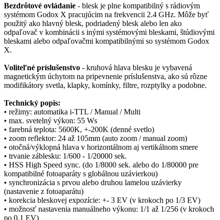
Bezdrôtové ovládanie
- blesk je plne kompatibilný s rádiovým
systémom Godox X pracujúcim na frekvencii 2.4 GHz. Môže byť
použitý ako hlavný blesk, podriadený blesk alebo len ako
odpaľovač v kombinácii s inými systémovými bleskami, štúdiovými
bleskami alebo odpaľovačmi kompatibilnými so systémom Godox
X.
Voliteľné príslušenstvo
- kruhová hlava blesku je vybavená
magnetickým úchytom na pripevnenie príslušenstva, ako sú rôzne
modifikátory svetla, klapky, komínky, filtre, rozptylky a podobne.
Technický popis:
• režimy: automatika i-TTL / Manual / Multi
• max. svetelný výkon: 55 Ws
• farebná teplota: 5600K, +-200K (denné svetlo)
• zoom reflektor: 24 až 105mm (auto zoom / manual zoom)
• otočná/výklopná hlava v horizontálnom aj vertikálnom smere
• trvanie záblesku: 1/600 - 1/20000 sek.
• HSS High Speed sync. (do 1/8000 sek. alebo do 1/80000 pre
kompatibilné fotoaparáty s globálnou uzávierkou)
• synchronizácia s prvou alebo druhou lamelou uzávierky
(nastavenie z fotoaparátu)
• korekcia bleskovej expozície: +- 3 EV (v krokoch po 1/3 EV)
• možnosť nastavenia manuálneho výkonu: 1/1 až 1/256 (v krokoch
po 0.1 EV)