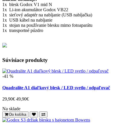
1x blesk Godox V1 mid N
1x Li-ion akumulátor Godox VB22
1x sieťový adaptér na nabíjanie (USB nabíjačka)
1x USB kábel na nabíjanie
1x stojan na používanie blesku mimo fotoaparátu
1x transportné púzdro
Súvisiace produkty
-41 %
Quadralite A1 diaľkový blesk / LED svetlo / odpaľovač
29,90€
49,90€
Na sklade
Do košíka