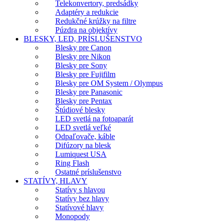
Telekonvertory, predsádky
Adaptéry a redukcie
Redukčné krúžky na filtre
Púzdra na objektívy
BLESKY, LED, PRÍSLUŠENSTVO
Blesky pre Canon
Blesky pre Nikon
Blesky pre Sony
Blesky pre Fujifilm
Blesky pre OM System / Olympus
Blesky pre Panasonic
Blesky pre Pentax
Štúdiové blesky
LED svetlá na fotoaparát
LED svetlá veľké
Odpaľovače, káble
Difúzory na blesk
Lumiquest USA
Ring Flash
Ostatné príslušenstvo
STATÍVY, HLAVY
Statívy s hlavou
Statívy bez hlavy
Statívové hlavy
Monopody