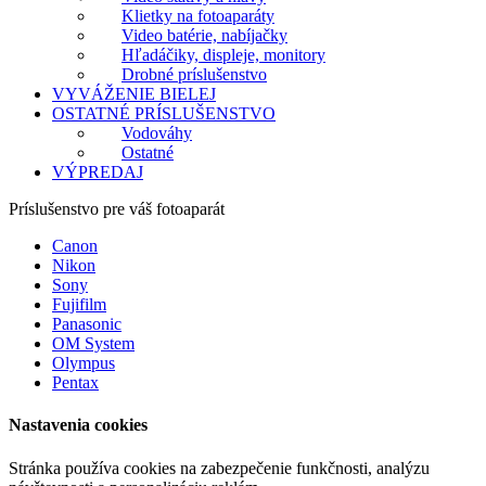
Klietky na fotoaparáty
Video batérie, nabíjačky
Hľadáčiky, displeje, monitory
Drobné príslušenstvo
VYVÁŽENIE BIELEJ
OSTATNÉ PRÍSLUŠENSTVO
Vodováhy
Ostatné
VÝPREDAJ
Príslušenstvo pre váš fotoaparát
Canon
Nikon
Sony
Fujifilm
Panasonic
OM System
Olympus
Pentax
Nastavenia cookies
Stránka používa cookies na zabezpečenie funkčnosti, analýzu