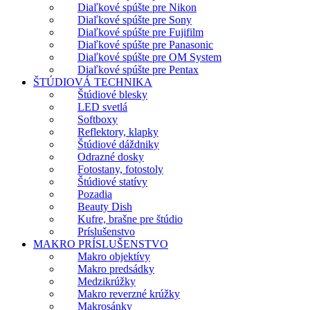
Diaľkové spúšte pre Nikon
Diaľkové spúšte pre Sony
Diaľkové spúšte pre Fujifilm
Diaľkové spúšte pre Panasonic
Diaľkové spúšte pre OM System
Diaľkové spúšte pre Pentax
ŠTÚDIOVÁ TECHNIKA
Štúdiové blesky
LED svetlá
Softboxy
Reflektory, klapky
Štúdiové dáždniky
Odrazné dosky
Fotostany, fotostoly
Štúdiové statívy
Pozadia
Beauty Dish
Kufre, brašne pre štúdio
Príslušenstvo
MAKRO PRÍSLUŠENSTVO
Makro objektívy
Makro predsádky
Medzikrúžky
Makro reverzné krúžky
Makrosánky