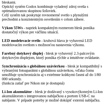
bleskami.
Optický systém Godox kombinuje vyladený zdroj svetla s
optimalizovanou skupinou šošoviek.
Celý systém tak poskytuje rovnomerné svetlo s plynulými
prechodmi a konzistentným osvetlením v celom zábere.
Výkon 55Ws
- napriek kompaktným rozmerom blesk ponúka
dostatočný výkon pre väčšinu situácií.
LED modelovacie svetlo
- kruhová hlava je vybavená LED
modelovacím svetlom s možnosťou nastavenia výkonu.
Farebný dotykový displej
- blesk je vybavený 2.3-palcovým
dotykovým displejom, ktorý ponúka rýchle a intuitívne ovládanie.
Synchronizácia s globálnou uzávierkou
- blesk je kompatibilný s
vybranými fotoaparátmi s globálnou uzávierkou, vďaka čomu
umožňuje synchronizáciu aj s extrémne krátkymi časmi až do 1/80
000 sekundy.
(funkcia zatiaľ pre Nikon nie je dostupná)
Li-Ion akumulátor
- blesk je dodávaný s vysokovýkonným Li-Ion
akumulátorom s integrovanou nabíjačkou a portom USB-C na
nabíjanie. V prípade potreby je možné dokúpiť externú nabíjačku.