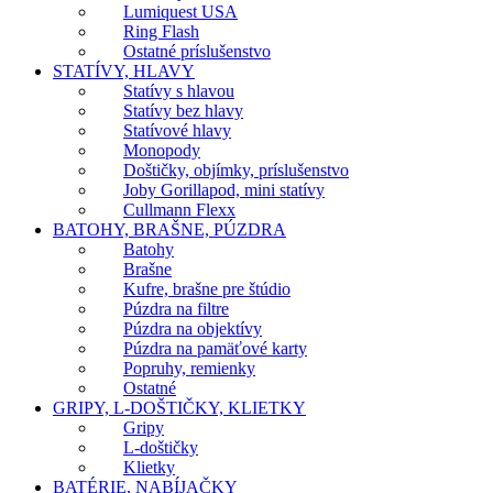
Lumiquest USA
Ring Flash
Ostatné príslušenstvo
STATÍVY, HLAVY
Statívy s hlavou
Statívy bez hlavy
Statívové hlavy
Monopody
Doštičky, objímky, príslušenstvo
Joby Gorillapod, mini statívy
Cullmann Flexx
BATOHY, BRAŠNE, PÚZDRA
Batohy
Brašne
Kufre, brašne pre štúdio
Púzdra na filtre
Púzdra na objektívy
Púzdra na pamäťové karty
Popruhy, remienky
Ostatné
GRIPY, L-DOŠTIČKY, KLIETKY
Gripy
L-doštičky
Klietky
BATÉRIE, NABÍJAČKY