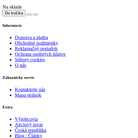
Na sklade
Do košíka
Informácie
Doprava a platba
Obchodné podmienky
Reklamačný poriadok
Ochrana osobných údajov
Súbory cookies
O nás
Zákaznícky servis
Kontaktujte nás
Mapa stránok
Extra
Výrobcovia
Akciový tovar
Česká republika
Blog / Články