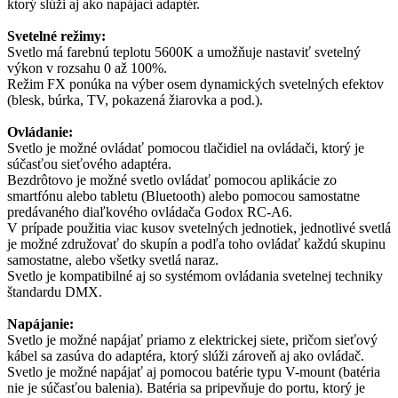
ktorý slúži aj ako napájací adaptér.
Svetelné režimy:
Svetlo má farebnú teplotu 5600K a umožňuje nastaviť svetelný
výkon v rozsahu 0 až 100%.
Režim FX ponúka na výber osem dynamických svetelných efektov
(blesk, búrka, TV, pokazená žiarovka a pod.).
Ovládanie:
Svetlo je možné ovládať pomocou tlačidiel na ovládači, ktorý je
súčasťou sieťového adaptéra.
Bezdrôtovo je možné svetlo ovládať pomocou aplikácie zo
smartfónu alebo tabletu (Bluetooth) alebo pomocou samostatne
predávaného diaľkového ovládača Godox RC-A6.
V prípade použitia viac kusov svetelných jednotiek, jednotlivé svetlá
je možné združovať do skupín a podľa toho ovládať každú skupinu
samostatne, alebo všetky svetlá naraz.
Svetlo je kompatibilné aj so systémom ovládania svetelnej techniky
štandardu DMX.
Napájanie:
Svetlo je možné napájať priamo z elektrickej siete, pričom sieťový
kábel sa zasúva do adaptéra, ktorý slúži zároveň aj ako ovládač.
Svetlo je možné napájať aj pomocou batérie typu V-mount (batéria
nie je súčasťou balenia). Batéria sa pripevňuje do portu, ktorý je