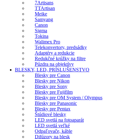
7Artisans
TTArtisan
Meike
Samyang
Canon
Sigma
Tokina
Walimex Pro
Telekonvertory, predsádky
Adaptéry a redukcie
Redukčné krúžky na filtre
Púzdra na objektívy
BLESKY, LED, PRÍSLUŠENSTVO
Blesky pre Canon
Blesky pre Nikon
Blesky pre Sony
Blesky pre Fujifilm
Blesky pre OM System / Olympus
Blesky pre Panasonic
Blesky pre Pentax
Štúdiové blesky
LED svetlá na fotoaparát
LED svetlá veľké
Odpaľovače, káble
Difúzory na blesk