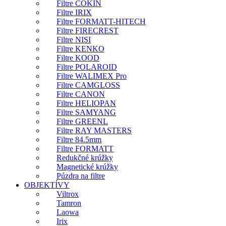
Filtre COKIN
Filtre IRIX
Filtre FORMATT-HITECH
Filtre FIRECREST
Filtre NISI
Filtre KENKO
Filtre KOOD
Filtre POLAROID
Filtre WALIMEX Pro
Filtre CAMGLOSS
Filtre CANON
Filtre HELIOPAN
Filtre SAMYANG
Filtre GREENL
Filtre RAY MASTERS
Filtre 84.5mm
Filtre FORMATT
Redukčné krúžky
Magnetické krúžky
Púzdra na filtre
OBJEKTÍVY
Viltrox
Tamron
Laowa
Irix