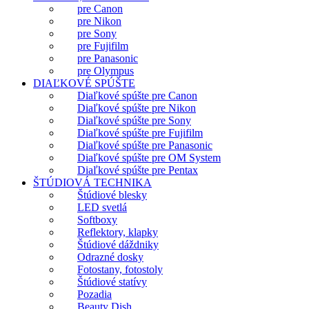
pre Canon
pre Nikon
pre Sony
pre Fujifilm
pre Panasonic
pre Olympus
DIAĽKOVÉ SPÚŠTE
Diaľkové spúšte pre Canon
Diaľkové spúšte pre Nikon
Diaľkové spúšte pre Sony
Diaľkové spúšte pre Fujifilm
Diaľkové spúšte pre Panasonic
Diaľkové spúšte pre OM System
Diaľkové spúšte pre Pentax
ŠTÚDIOVÁ TECHNIKA
Štúdiové blesky
LED svetlá
Softboxy
Reflektory, klapky
Štúdiové dáždniky
Odrazné dosky
Fotostany, fotostoly
Štúdiové statívy
Pozadia
Beauty Dish