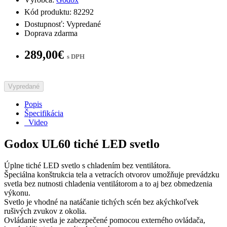
Kód produktu: 82292
Dostupnosť: Vypredané
Doprava zdarma
289,00€
s DPH
Vypredané
Popis
Špecifikácia
Video
Godox UL60 tiché LED svetlo
Úplne tiché LED svetlo s chladením bez ventilátora.
Špeciálna konštrukcia tela a vetracích otvorov umožňuje prevádzku
svetla bez nutnosti chladenia ventilátorom a to aj bez obmedzenia
výkonu.
Svetlo je vhodné na natáčanie tichých scén bez akýchkoľvek
rušivých zvukov z okolia.
Ovládanie svetla je zabezpečené pomocou externého ovládača,