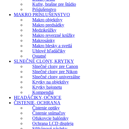
Kufre, brašne pre štúdio
Príslušenstvo
MAKRO PRÍSLUŠENSTVO
Makro objektívy
Makro predsádky
Medzikrúžky
Makro reverzné krúžky
Makrosánky
Makro blesky a svetlá
Uhlové hľadáčiky
Ostatné
SLNEČNÉ CLONY, KRYTKY
Slnečné clony pre Canon
Slnečné clony pre Nikon
Slnečné clony univerzálne
Krytky na objektívy
Krytky bajonetu
Kompendiá
HĽADÁČIKY, OČNICE
ČISTENIE, OCHRANA
Čistenie optiky
Čistenie snímačov
Ofukovcie balóniky
Ochrana LCD displeja
Silikónové návleky