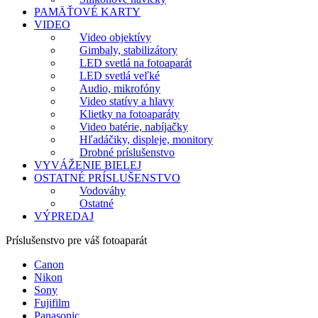
PAMÄŤOVÉ KARTY
VIDEO
Video objektívy
Gimbaly, stabilizátory
LED svetlá na fotoaparát
LED svetlá veľké
Audio, mikrofóny
Video statívy a hlavy
Klietky na fotoaparáty
Video batérie, nabíjačky
Hľadáčiky, displeje, monitory
Drobné príslušenstvo
VYVÁŽENIE BIELEJ
OSTATNÉ PRÍSLUŠENSTVO
Vodováhy
Ostatné
VÝPREDAJ
Príslušenstvo pre váš fotoaparát
Canon
Nikon
Sony
Fujifilm
Panasonic