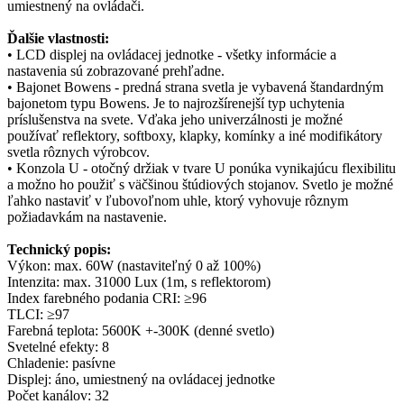
umiestnený na ovládači.
Ďalšie vlastnosti:
• LCD displej na ovládacej jednotke - všetky informácie a
nastavenia sú zobrazované prehľadne.
• Bajonet Bowens - predná strana svetla je vybavená štandardným
bajonetom typu Bowens. Je to najrozšírenejší typ uchytenia
príslušenstva na svete. Vďaka jeho univerzálnosti je možné
používať reflektory, softboxy, klapky, komínky a iné modifikátory
svetla rôznych výrobcov.
• Konzola U - otočný držiak v tvare U ponúka vynikajúcu flexibilitu
a možno ho použiť s väčšinou štúdiových stojanov. Svetlo je možné
ľahko nastaviť v ľubovoľnom uhle, ktorý vyhovuje rôznym
požiadavkám na nastavenie.
Technický popis:
Výkon: max. 60W (nastaviteľný 0 až 100%)
Intenzita: max. 31000 Lux (1m, s reflektorom)
Index farebného podania CRI: ≥96
TLCI: ≥97
Farebná teplota: 5600K +-300K (denné svetlo)
Svetelné efekty: 8
Chladenie: pasívne
Displej: áno, umiestnený na ovládacej jednotke
Počet kanálov: 32