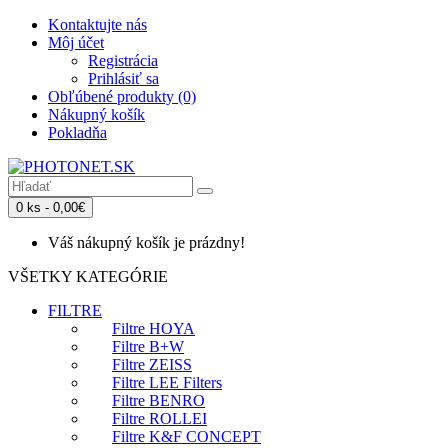
Kontaktujte nás
Môj účet
Registrácia
Prihlásiť sa
Obľúbené produkty (0)
Nákupný košík
Pokladňa
0 ks - 0,00€
Váš nákupný košík je prázdny!
VŠETKY KATEGÓRIE
FILTRE
Filtre HOYA
Filtre B+W
Filtre ZEISS
Filtre LEE Filters
Filtre BENRO
Filtre ROLLEI
Filtre K&F CONCEPT