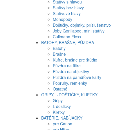
Statívy s hlavou
Statívy bez hlavy
Statívové hlavy
Monopody
Doštičky, objímky, príslušenstvo
Joby Gorillapod, mini statívy
Cullmann Flexx
BATOHY, BRAŠNE, PÚZDRA
Batohy
Brašne
Kufre, brašne pre štúdio
Púzdra na filtre
Púzdra na objektívy
Púzdra na pamäťové karty
Popruhy, remienky
Ostatné
GRIPY, L-DOŠTIČKY, KLIETKY
Gripy
L-doštičky
Klietky
BATÉRIE, NABÍJAČKY
pre Canon
pre Nikon