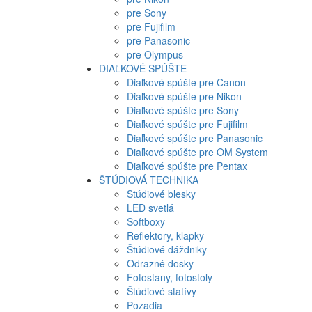
pre Sony
pre Fujifilm
pre Panasonic
pre Olympus
DIAĽKOVÉ SPÚŠTE
Diaľkové spúšte pre Canon
Diaľkové spúšte pre Nikon
Diaľkové spúšte pre Sony
Diaľkové spúšte pre Fujifilm
Diaľkové spúšte pre Panasonic
Diaľkové spúšte pre OM System
Diaľkové spúšte pre Pentax
ŠTÚDIOVÁ TECHNIKA
Štúdiové blesky
LED svetlá
Softboxy
Reflektory, klapky
Štúdiové dáždniky
Odrazné dosky
Fotostany, fotostoly
Štúdiové statívy
Pozadia