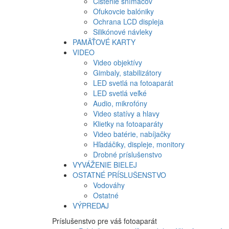
Čistenie snímačov
Ofukovcie balóniky
Ochrana LCD displeja
Silikónové návleky
PAMÄŤOVÉ KARTY
VIDEO
Video objektívy
Gimbaly, stabilizátory
LED svetlá na fotoaparát
LED svetlá veľké
Audio, mikrofóny
Video statívy a hlavy
Klietky na fotoaparáty
Video batérie, nabíjačky
Hľadáčiky, displeje, monitory
Drobné príslušenstvo
VYVÁŽENIE BIELEJ
OSTATNÉ PRÍSLUŠENSTVO
Vodováhy
Ostatné
VÝPREDAJ
Príslušenstvo pre váš fotoaparát