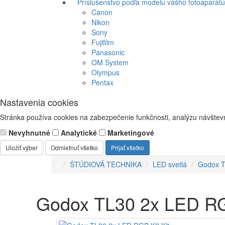
Príslušenstvo podľa modelu vášho fotoaparátu
Canon
Nikon
Sony
Fujifilm
Panasonic
OM System
Olympus
Pentax
Nastavenia cookies
Stránka používa cookies na zabezpečenie funkčnosti, analýzu návštevn
Nevyhnutné
Analytické
Marketingové
Uložiť výber
Odmietnuť všetko
Prijať všetko
ŠTÚDIOVÁ TECHNIKA
LED svetlá
Godox T
Godox TL30 2x LED RG