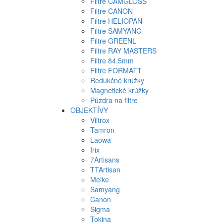
Filtre CAMGLOSS
Filtre CANON
Filtre HELIOPAN
Filtre SAMYANG
Filtre GREENL
Filtre RAY MASTERS
Filtre 84.5mm
Filtre FORMATT
Redukčné krúžky
Magnetické krúžky
Púzdra na filtre
OBJEKTÍVY
Viltrox
Tamron
Laowa
Irix
7Artisans
TTArtisan
Meike
Samyang
Canon
Sigma
Tokina