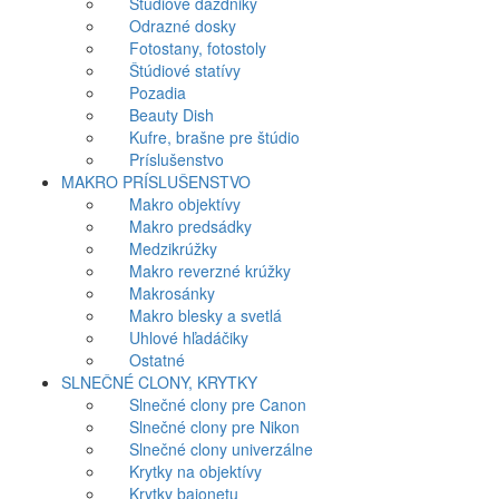
Štúdiové dáždniky
Odrazné dosky
Fotostany, fotostoly
Štúdiové statívy
Pozadia
Beauty Dish
Kufre, brašne pre štúdio
Príslušenstvo
MAKRO PRÍSLUŠENSTVO
Makro objektívy
Makro predsádky
Medzikrúžky
Makro reverzné krúžky
Makrosánky
Makro blesky a svetlá
Uhlové hľadáčiky
Ostatné
SLNEČNÉ CLONY, KRYTKY
Slnečné clony pre Canon
Slnečné clony pre Nikon
Slnečné clony univerzálne
Krytky na objektívy
Krytky bajonetu