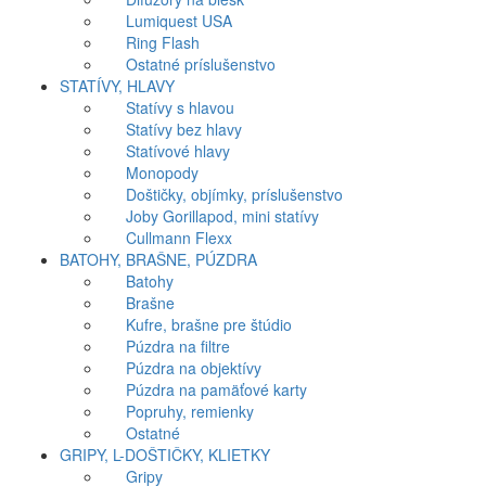
Lumiquest USA
Ring Flash
Ostatné príslušenstvo
STATÍVY, HLAVY
Statívy s hlavou
Statívy bez hlavy
Statívové hlavy
Monopody
Doštičky, objímky, príslušenstvo
Joby Gorillapod, mini statívy
Cullmann Flexx
BATOHY, BRAŠNE, PÚZDRA
Batohy
Brašne
Kufre, brašne pre štúdio
Púzdra na filtre
Púzdra na objektívy
Púzdra na pamäťové karty
Popruhy, remienky
Ostatné
GRIPY, L-DOŠTIČKY, KLIETKY
Gripy