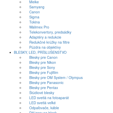
Meike
Samyang
Canon
Sigma
Tokina
Walimex Pro
Telekonvertory, predsádky
Adaptéry a redukcie
Redukčné krúžky na filtre
Púzdra na objektívy
BLESKY, LED, PRÍSLUŠENSTVO
Blesky pre Canon
Blesky pre Nikon
Blesky pre Sony
Blesky pre Fujifilm
Blesky pre OM System / Olympus
Blesky pre Panasonic
Blesky pre Pentax
Štúdiové blesky
LED svetlá na fotoaparát
LED svetlá veľké
Odpaľovače, káble
Difúzory na blesk