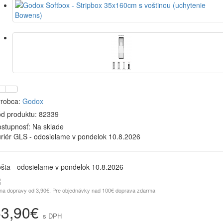
robca:
Godox
d produktu: 82339
stupnosť:
Na sklade
riér GLS - odosielame v pondelok 10.8.2026
šta - odosielame v pondelok 10.8.2026
na dopravy od 3,90€. Pre objednávky nad 100€ doprava zdarma
53,90€
s DPH