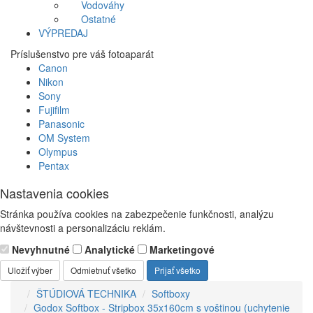
Vodováhy
Ostatné
VÝPREDAJ
Príslušenstvo pre váš fotoaparát
Canon
Nikon
Sony
Fujifilm
Panasonic
OM System
Olympus
Pentax
Nastavenia cookies
Stránka používa cookies na zabezpečenie funkčnosti, analýzu
návštevnosti a personalizáciu reklám.
Nevyhnutné
Analytické
Marketingové
Uložiť výber
Odmietnuť všetko
Prijať všetko
ŠTÚDIOVÁ TECHNIKA
Softboxy
Godox Softbox - Stripbox 35x160cm s voštinou (uchytenie