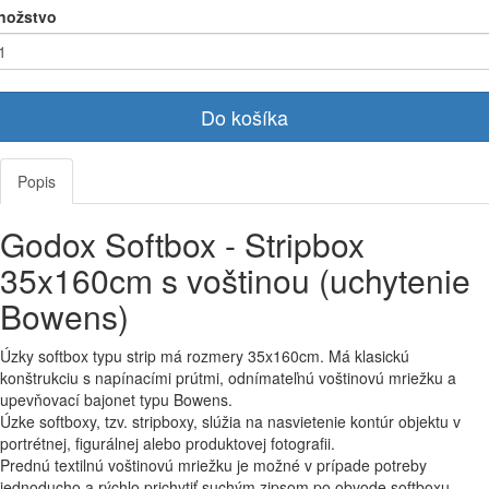
nožstvo
Do košíka
Popis
Godox Softbox - Stripbox
35x160cm s voštinou (uchytenie
Bowens)
Úzky softbox typu strip má rozmery 35x160cm. Má klasickú
konštrukciu s napínacími prútmi, odnímateľnú voštinovú mriežku a
upevňovací bajonet typu Bowens.
Úzke softboxy, tzv. stripboxy, slúžia na nasvietenie kontúr objektu v
portrétnej, figurálnej alebo produktovej fotografii.
Prednú textilnú voštinovú mriežku je možné v prípade potreby
jednoducho a rýchlo prichytiť suchým zipsom po obvode softboxu.