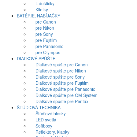
L-doštičky
Klietky
BATÉRIE, NABÍJAČKY
pre Canon
pre Nikon
pre Sony
pre Fujifilm
pre Panasonic
pre Olympus
DIAĽKOVÉ SPÚŠTE
Diaľkové spúšte pre Canon
Diaľkové spúšte pre Nikon
Diaľkové spúšte pre Sony
Diaľkové spúšte pre Fujifilm
Diaľkové spúšte pre Panasonic
Diaľkové spúšte pre OM System
Diaľkové spúšte pre Pentax
ŠTÚDIOVÁ TECHNIKA
Štúdiové blesky
LED svetlá
Softboxy
Reflektory, klapky