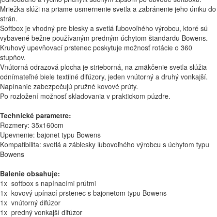
Mriežka slúži na priame usmernenie svetla a zabránenie jeho úniku do
strán.
Softbox je vhodný pre blesky a svetlá ľubovoľného výrobcu, ktoré sú
vybavené bežne používaným predným úchytom štandardu Bowens.
Kruhový upevňovací prstenec poskytuje možnosť rotácie o 360
stupňov.
Vnútorná odrazová plocha je strieborná, na zmäkčenie svetla slúžia
odnímateľné biele textilné difúzory, jeden vnútorný a druhý vonkajší.
Napínanie zabezpečujú pružné kovové prúty.
Po rozložení možnosť skladovania v praktickom púzdre.
Technické parametre:
Rozmery: 35x160cm
Upevnenie: bajonet typu Bowens
Kompatibilita: svetlá a záblesky ľubovoľného výrobcu s úchytom typu
Bowens
Balenie obsahuje:
1x softbox s napínacími prútmi
1x kovový upínací prstenec s bajonetom typu Bowens
1x vnútorný difúzor
1x predný vonkajší difúzor