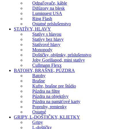
Odpaľovače, káble
Difúzory na blesk
Lumiquest USA
Ring Flash
Ostatné príslušenstvo
STATÍVY, HLAVY
Statívy s hlavou
Statívy bez hlavy
Statívové hlavy
Monopody
Doštičky, objímky, príslušenstvo
Joby Gorillapod, mini statívy
Cullmann Flexx
BATOHY, BRAŠNE, PÚZDRA
Batohy
Brašne
Kufre, brašne pre štúdio
Púzdra na filtre
Púzdra na objektívy
Púzdra na pamäťové karty
Popruhy, remienky
Ostatné
GRIPY, L-DOŠTIČKY, KLIETKY
Gripy
L-doštičky