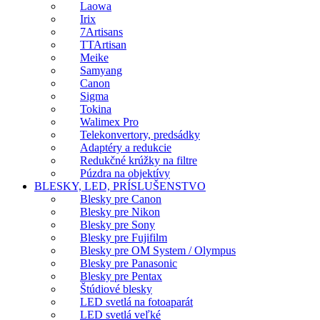
Laowa
Irix
7Artisans
TTArtisan
Meike
Samyang
Canon
Sigma
Tokina
Walimex Pro
Telekonvertory, predsádky
Adaptéry a redukcie
Redukčné krúžky na filtre
Púzdra na objektívy
BLESKY, LED, PRÍSLUŠENSTVO
Blesky pre Canon
Blesky pre Nikon
Blesky pre Sony
Blesky pre Fujifilm
Blesky pre OM System / Olympus
Blesky pre Panasonic
Blesky pre Pentax
Štúdiové blesky
LED svetlá na fotoaparát
LED svetlá veľké