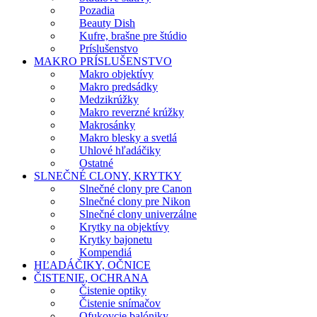
Pozadia
Beauty Dish
Kufre, brašne pre štúdio
Príslušenstvo
MAKRO PRÍSLUŠENSTVO
Makro objektívy
Makro predsádky
Medzikrúžky
Makro reverzné krúžky
Makrosánky
Makro blesky a svetlá
Uhlové hľadáčiky
Ostatné
SLNEČNÉ CLONY, KRYTKY
Slnečné clony pre Canon
Slnečné clony pre Nikon
Slnečné clony univerzálne
Krytky na objektívy
Krytky bajonetu
Kompendiá
HĽADÁČIKY, OČNICE
ČISTENIE, OCHRANA
Čistenie optiky
Čistenie snímačov
Ofukovcie balóniky