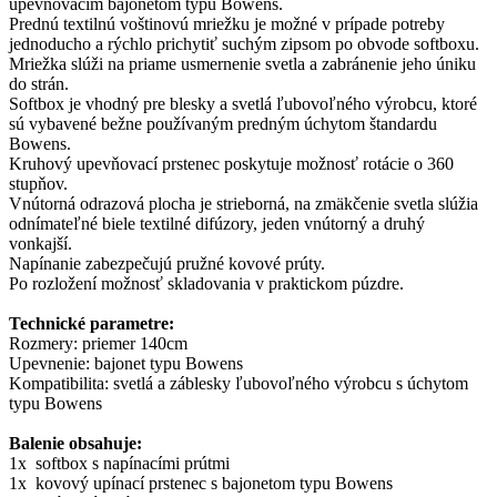
upevňovacím bajonetom typu Bowens.
Prednú textilnú voštinovú mriežku je možné v prípade potreby
jednoducho a rýchlo prichytiť suchým zipsom po obvode softboxu.
Mriežka slúži na priame usmernenie svetla a zabránenie jeho úniku
do strán.
Softbox je vhodný pre blesky a svetlá ľubovoľného výrobcu, ktoré
sú vybavené bežne používaným predným úchytom štandardu
Bowens.
Kruhový upevňovací prstenec poskytuje možnosť rotácie o 360
stupňov.
Vnútorná odrazová plocha je strieborná, na zmäkčenie svetla slúžia
odnímateľné biele textilné difúzory, jeden vnútorný a druhý
vonkajší.
Napínanie zabezpečujú pružné kovové prúty.
Po rozložení možnosť skladovania v praktickom púzdre.
Technické parametre:
Rozmery: priemer 140cm
Upevnenie: bajonet typu Bowens
Kompatibilita: svetlá a záblesky ľubovoľného výrobcu s úchytom
typu Bowens
Balenie obsahuje:
1x softbox s napínacími prútmi
1x kovový upínací prstenec s bajonetom typu Bowens