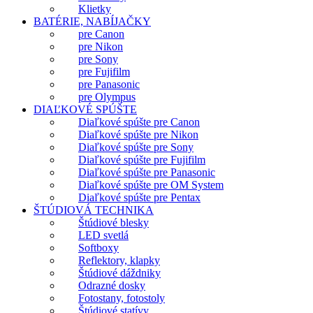
Klietky
BATÉRIE, NABÍJAČKY
pre Canon
pre Nikon
pre Sony
pre Fujifilm
pre Panasonic
pre Olympus
DIAĽKOVÉ SPÚŠTE
Diaľkové spúšte pre Canon
Diaľkové spúšte pre Nikon
Diaľkové spúšte pre Sony
Diaľkové spúšte pre Fujifilm
Diaľkové spúšte pre Panasonic
Diaľkové spúšte pre OM System
Diaľkové spúšte pre Pentax
ŠTÚDIOVÁ TECHNIKA
Štúdiové blesky
LED svetlá
Softboxy
Reflektory, klapky
Štúdiové dáždniky
Odrazné dosky
Fotostany, fotostoly
Štúdiové statívy