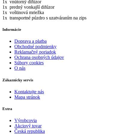
1x vnútorný difúzor
1x predný vonkajší difúzor
1x voštinová mriežka
1x transportné púzdro s uzatváraním na zips
Informácie
Doprava a platba
Obchodné podmienky
Reklamačný poriadok
Ochrana osobných údajov
Súbory cookies
O nás
Zákaznícky servis
Kontaktujte nás
Mapa stránok
Extra
Výrobcovia
Akciový tovar
Česká republika