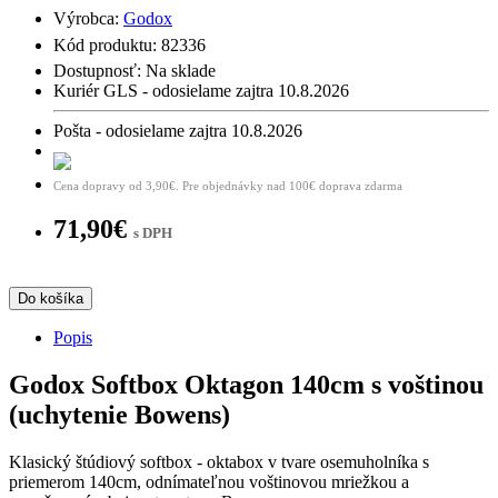
Výrobca:
Godox
Kód produktu: 82336
Dostupnosť:
Na sklade
Kuriér GLS - odosielame zajtra 10.8.2026
Pošta - odosielame zajtra 10.8.2026
Cena dopravy od 3,90€. Pre objednávky nad 100€ doprava zdarma
71,90€
s DPH
Do košíka
Popis
Godox Softbox Oktagon 140cm s voštinou
(uchytenie Bowens)
Klasický štúdiový softbox - oktabox v tvare osemuholníka s
priemerom 140cm, odnímateľnou voštinovou mriežkou a