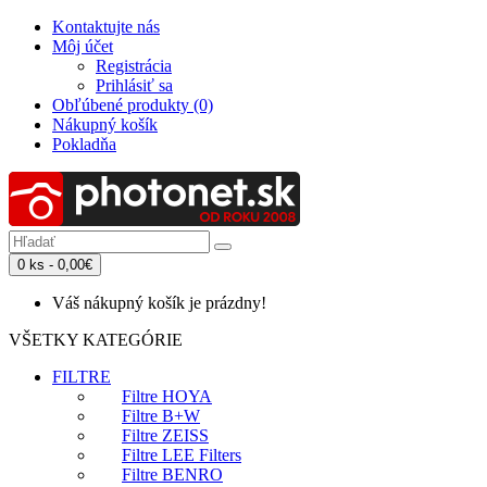
Kontaktujte nás
Môj účet
Registrácia
Prihlásiť sa
Obľúbené produkty (0)
Nákupný košík
Pokladňa
0 ks - 0,00€
Váš nákupný košík je prázdny!
VŠETKY KATEGÓRIE
FILTRE
Filtre HOYA
Filtre B+W
Filtre ZEISS
Filtre LEE Filters
Filtre BENRO