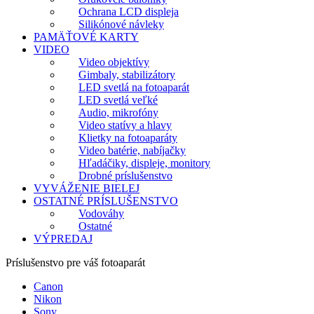
Ochrana LCD displeja
Silikónové návleky
PAMÄŤOVÉ KARTY
VIDEO
Video objektívy
Gimbaly, stabilizátory
LED svetlá na fotoaparát
LED svetlá veľké
Audio, mikrofóny
Video statívy a hlavy
Klietky na fotoaparáty
Video batérie, nabíjačky
Hľadáčiky, displeje, monitory
Drobné príslušenstvo
VYVÁŽENIE BIELEJ
OSTATNÉ PRÍSLUŠENSTVO
Vodováhy
Ostatné
VÝPREDAJ
Príslušenstvo pre váš fotoaparát
Canon
Nikon
Sony