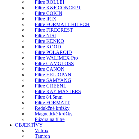
Filtre ROLLEI
Filtre K&F CONCEPT
Filtre COKIN
Filtre IRIX
Filtre FORMATT-HITECH
Filtre FIRECREST
Filtre NISI
Filtre KENKO
Filtre KOOD
Filtre POLAROID
Filtre WALIMEX Pro
Filtre CAMGLOSS
Filtre CANON
Filtre HELIOPAN
Filtre SAMYANG
Filtre GREENL
Filtre RAY MASTERS
Filtre 84.5mm
Filtre FORMATT
Redukčné krúžky
Magnetické krúžky
Púzdra na filtre
OBJEKTÍVY
Viltrox
Tamron