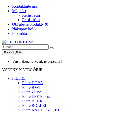
Kontaktujte nás
Môj účet
Registrácia
Prihlásiť sa
Obľúbené produkty (0)
Nákupný košík
Pokladňa
0 ks - 0,00€
Váš nákupný košík je prázdny!
VŠETKY KATEGÓRIE
FILTRE
Filtre HOYA
Filtre B+W
Filtre ZEISS
Filtre LEE Filters
Filtre BENRO
Filtre ROLLEI
Filtre K&F CONCEPT