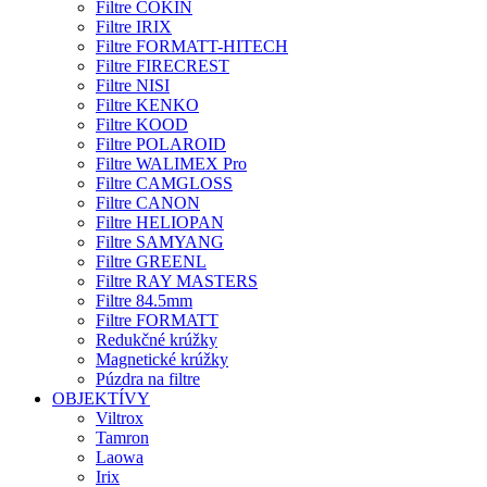
Filtre COKIN
Filtre IRIX
Filtre FORMATT-HITECH
Filtre FIRECREST
Filtre NISI
Filtre KENKO
Filtre KOOD
Filtre POLAROID
Filtre WALIMEX Pro
Filtre CAMGLOSS
Filtre CANON
Filtre HELIOPAN
Filtre SAMYANG
Filtre GREENL
Filtre RAY MASTERS
Filtre 84.5mm
Filtre FORMATT
Redukčné krúžky
Magnetické krúžky
Púzdra na filtre
OBJEKTÍVY
Viltrox
Tamron
Laowa
Irix