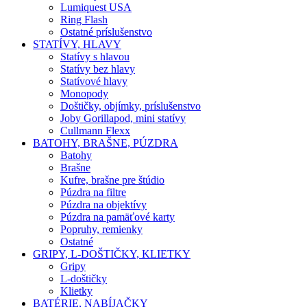
Lumiquest USA
Ring Flash
Ostatné príslušenstvo
STATÍVY, HLAVY
Statívy s hlavou
Statívy bez hlavy
Statívové hlavy
Monopody
Doštičky, objímky, príslušenstvo
Joby Gorillapod, mini statívy
Cullmann Flexx
BATOHY, BRAŠNE, PÚZDRA
Batohy
Brašne
Kufre, brašne pre štúdio
Púzdra na filtre
Púzdra na objektívy
Púzdra na pamäťové karty
Popruhy, remienky
Ostatné
GRIPY, L-DOŠTIČKY, KLIETKY
Gripy
L-doštičky
Klietky
BATÉRIE, NABÍJAČKY