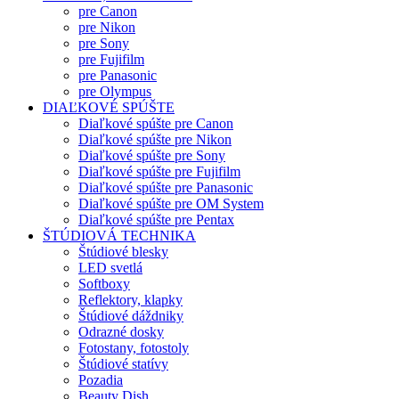
pre Canon
pre Nikon
pre Sony
pre Fujifilm
pre Panasonic
pre Olympus
DIAĽKOVÉ SPÚŠTE
Diaľkové spúšte pre Canon
Diaľkové spúšte pre Nikon
Diaľkové spúšte pre Sony
Diaľkové spúšte pre Fujifilm
Diaľkové spúšte pre Panasonic
Diaľkové spúšte pre OM System
Diaľkové spúšte pre Pentax
ŠTÚDIOVÁ TECHNIKA
Štúdiové blesky
LED svetlá
Softboxy
Reflektory, klapky
Štúdiové dáždniky
Odrazné dosky
Fotostany, fotostoly
Štúdiové statívy
Pozadia
Beauty Dish