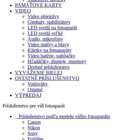
PAMÄŤOVÉ KARTY
VIDEO
Video objektívy
Gimbaly, stabilizátory
LED svetlá na fotoaparát
LED svetlá veľké
Audio, mikrofóny
Video statívy a hlavy
Klietky na fotoaparáty
Video batérie, nabíjačky
Hľadáčiky, displeje, monitory
Drobné príslušenstvo
VYVÁŽENIE BIELEJ
OSTATNÉ PRÍSLUŠENSTVO
Vodováhy
Ostatné
VÝPREDAJ
Príslušenstvo pre váš fotoaparát
Príslušenstvo podľa modelu vášho fotoaparátu
Canon
Nikon
Sony
Fujifilm