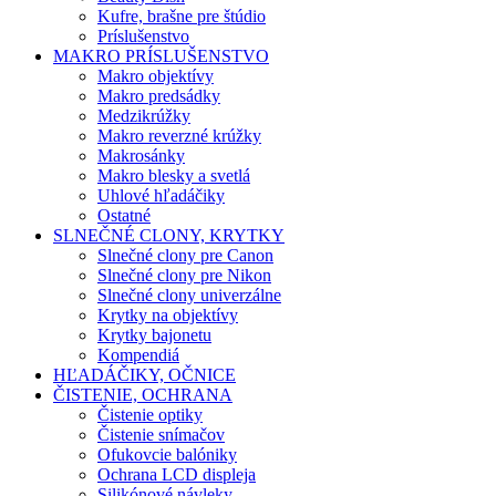
Kufre, brašne pre štúdio
Príslušenstvo
MAKRO PRÍSLUŠENSTVO
Makro objektívy
Makro predsádky
Medzikrúžky
Makro reverzné krúžky
Makrosánky
Makro blesky a svetlá
Uhlové hľadáčiky
Ostatné
SLNEČNÉ CLONY, KRYTKY
Slnečné clony pre Canon
Slnečné clony pre Nikon
Slnečné clony univerzálne
Krytky na objektívy
Krytky bajonetu
Kompendiá
HĽADÁČIKY, OČNICE
ČISTENIE, OCHRANA
Čistenie optiky
Čistenie snímačov
Ofukovcie balóniky
Ochrana LCD displeja
Silikónové návleky