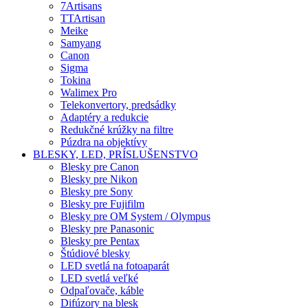
7Artisans
TTArtisan
Meike
Samyang
Canon
Sigma
Tokina
Walimex Pro
Telekonvertory, predsádky
Adaptéry a redukcie
Redukčné krúžky na filtre
Púzdra na objektívy
BLESKY, LED, PRÍSLUŠENSTVO
Blesky pre Canon
Blesky pre Nikon
Blesky pre Sony
Blesky pre Fujifilm
Blesky pre OM System / Olympus
Blesky pre Panasonic
Blesky pre Pentax
Štúdiové blesky
LED svetlá na fotoaparát
LED svetlá veľké
Odpaľovače, káble
Difúzory na blesk