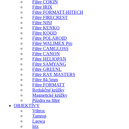
Filtre COKIN
Filtre IRIX
Filtre FORMATT-HITECH
Filtre FIRECREST
Filtre NISI
Filtre KENKO
Filtre KOOD
Filtre POLAROID
Filtre WALIMEX Pro
Filtre CAMGLOSS
Filtre CANON
Filtre HELIOPAN
Filtre SAMYANG
Filtre GREENL
Filtre RAY MASTERS
Filtre 84.5mm
Filtre FORMATT
Redukčné krúžky
Magnetické krúžky
Púzdra na filtre
OBJEKTÍVY
Viltrox
Tamron
Laowa
Irix