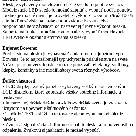
Blesk je vybavený modelovacím LED svetlom (pilotné svetlo).
Modelovacie LED svetlo je možné zapnúť a vypnúť podľa potreby.
Taktiež je možné meniť jeho svetelný výkon v rozsahu 5% až 100%
a to buď nezávisle na nastavenom výkone blesku alebo
proporcionálne v závislosti od nastavenej úrovne výkonu blesku.
Samostatná funkcia umožňuje automaticky vypnúť modelovacie
LED svetlo v okamihu emitovania záblesku.
Bajonet Bowens:
Predná strana blesku je vybavená štandardným bajonetom typu
Bowens. Je to najrozšírenejší typ uchytenia príslušenstva na svete.
Vďaka jeho univerzálnosti je možné používať reflektory, softboxy,
klapky, komínky a iné modifikátory svetla rôznych výrobcov.
Ďalšie vlastnosti:
• LCD displej - zadný panel je vybavený veľkým podsvieteným
LCD displejom, ktorý zobrazuje všetky potrebné informácie a
nastavenia.
• Integrovaný držiak dáždnika - kĺbový držiak svetla je vybavený
úchytom na upevnenie štúdiového dáždnika.
• Tlačidlo TEST - slúži na testovacie alebo vynútené odpálenie
blesku.
• Zvuková signalizácia - informuje o nabití blesku a pripravenosti na
odpálenie. Zvukovú signalizáciu je možné vypnúť.