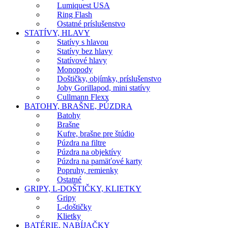
Lumiquest USA
Ring Flash
Ostatné príslušenstvo
STATÍVY, HLAVY
Statívy s hlavou
Statívy bez hlavy
Statívové hlavy
Monopody
Doštičky, objímky, príslušenstvo
Joby Gorillapod, mini statívy
Cullmann Flexx
BATOHY, BRAŠNE, PÚZDRA
Batohy
Brašne
Kufre, brašne pre štúdio
Púzdra na filtre
Púzdra na objektívy
Púzdra na pamäťové karty
Popruhy, remienky
Ostatné
GRIPY, L-DOŠTIČKY, KLIETKY
Gripy
L-doštičky
Klietky
BATÉRIE, NABÍJAČKY