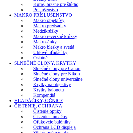
Kufre, brašne pre štúdio
Príslušenstvo
MAKRO PRÍSLUŠENSTVO
Makro objektívy
Makro predsádky
Medzikrúžky
Makro reverzné krúžky
Makrosánky
Makro blesky a svetlá
Uhlové hľadáčiky
Ostatné
SLNEČNÉ CLONY, KRYTKY
Slnečné clony pre Canon
Slnečné clony pre Nikon
Slnečné clony univerzálne
Krytky na objektívy
Krytky bajonetu
Kompendiá
HĽADÁČIKY, OČNICE
ČISTENIE, OCHRANA
Čistenie optiky
Čistenie snímačov
Ofukovcie balóniky
Ochrana LCD displeja
Silikónové návleky