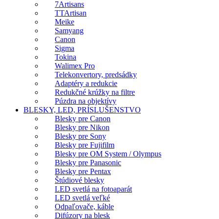
7Artisans
TTArtisan
Meike
Samyang
Canon
Sigma
Tokina
Walimex Pro
Telekonvertory, predsádky
Adaptéry a redukcie
Redukčné krúžky na filtre
Púzdra na objektívy
BLESKY, LED, PRÍSLUŠENSTVO
Blesky pre Canon
Blesky pre Nikon
Blesky pre Sony
Blesky pre Fujifilm
Blesky pre OM System / Olympus
Blesky pre Panasonic
Blesky pre Pentax
Štúdiové blesky
LED svetlá na fotoaparát
LED svetlá veľké
Odpaľovače, káble
Difúzory na blesk