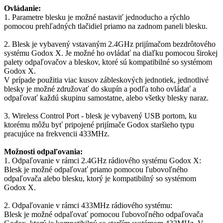
Ovládanie:
1. Parametre blesku je možné nastaviť jednoducho a rýchlo
pomocou prehľadných tlačidiel priamo na zadnom paneli blesku.
2. Blesk je vybavený vstavaným 2.4GHz prijímačom bezdrôtového
systému Godox X. Je možné ho ovládať na diaľku pomocou širokej
palety odpaľovačov a bleskov, ktoré sú kompatibilné so systémom
Godox X.
V prípade použitia viac kusov zábleskových jednotiek, jednotlivé
blesky je možné združovať do skupín a podľa toho ovládať a
odpaľovať každú skupinu samostatne, alebo všetky blesky naraz.
3. Wireless Control Port - blesk je vybavený USB portom, ku
ktorému môžu byť pripojené prijímače Godox staršieho typu
pracujúce na frekvencii 433MHz.
Možnosti odpaľovania:
1. Odpaľovanie v rámci 2.4GHz rádiového systému Godox X:
Blesk je možné odpaľovať priamo pomocou ľubovoľného
odpaľovača alebo blesku, ktorý je kompatibilný so systémom
Godox X.
2. Odpaľovanie v rámci 433MHz rádiového systému:
Blesk je možné odpaľovať pomocou ľubovoľného odpaľovača