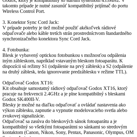
Godox, ktorý je kompatibilný so starším systémom 433MHz. V
takomto prípade je nutné zasunúť kompatibilný prijímač do portu
Wireless Control Port.
3. Konektor Sync Cord Jack:
V prípade potreby je tiež možné použiť akékoľvek rádiové
odpaľovače alebo káble tretích strán prostredníctvom štandardného
synchronizačného konektora Sync Cord Jack.
4. Fotobunka:
Blesk je vybavený optickou fotobunkou s možnosťou odpálenia
iným zábleskom, napríklad vstavaným bleskom fotoaparátu. K
dispozícii sú režimy S1 (odpálenie na prvý záblesk) a S2 (odpálenie
na druhý záblesk, teda ignorovanie predzáblesku v režime TTL).
Odpaľovač Godox XT16:
Kit obsahuje samostatný rádiový odpaľovač Godox XT16, ktorý
pracuje na frekvencii 2.4GHz a je plne kompatibilný s bleskami
Godox SK400II-V.
Blesky je možné na diaľku odpaľovať a ovládať nastavenia ako
výkon záblesku, zapnutie a vypnutie modelovacieho svetla alebo
zvukovej signalizácie.
Odpaľovač sa zasúva do bleskových sánok fotoaparátu a je
kompatibilný so všetkými fotoaparátmi so sánkami so stredovým
kontaktom (Canon, Nikon, Sony, Pentax, Panasonic, Olympus, OM