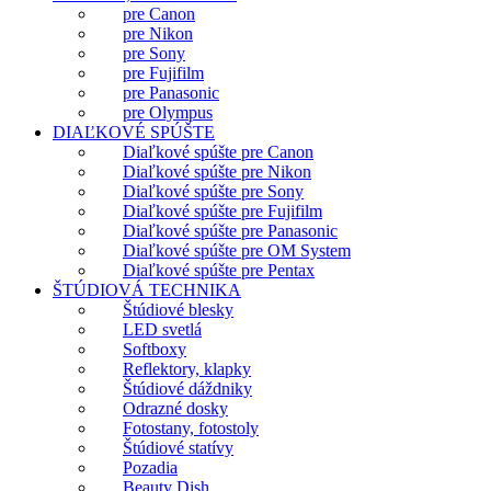
pre Canon
pre Nikon
pre Sony
pre Fujifilm
pre Panasonic
pre Olympus
DIAĽKOVÉ SPÚŠTE
Diaľkové spúšte pre Canon
Diaľkové spúšte pre Nikon
Diaľkové spúšte pre Sony
Diaľkové spúšte pre Fujifilm
Diaľkové spúšte pre Panasonic
Diaľkové spúšte pre OM System
Diaľkové spúšte pre Pentax
ŠTÚDIOVÁ TECHNIKA
Štúdiové blesky
LED svetlá
Softboxy
Reflektory, klapky
Štúdiové dáždniky
Odrazné dosky
Fotostany, fotostoly
Štúdiové statívy
Pozadia
Beauty Dish