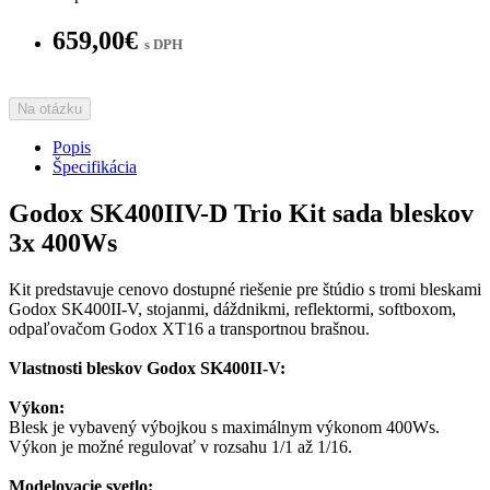
659,00€
s DPH
Na otázku
Popis
Špecifikácia
Godox SK400IIV-D Trio Kit sada bleskov
3x 400Ws
Kit predstavuje cenovo dostupné riešenie pre štúdio s tromi bleskami
Godox SK400II-V, stojanmi, dáždnikmi, reflektormi, softboxom,
odpaľovačom Godox XT16 a transportnou brašnou.
Vlastnosti bleskov Godox SK400II-V:
Výkon:
Blesk je vybavený výbojkou s maximálnym výkonom 400Ws.
Výkon je možné regulovať v rozsahu 1/1 až 1/16.
Modelovacie svetlo: