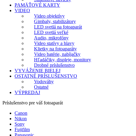
PAMÄŤOVÉ KARTY
VIDEO
Video objektívy
Gimbaly, stabilizátory
LED svetlá na fotoaparát
LED svetlá veľké
Audio, mikrofóny
Video statívy a hlavy
Klietky na fotoaparáty
Video batérie, nabíjačky
Hľadáčiky, displeje, monitory
Drobné príslušenstvo
VYVÁŽENIE BIELEJ
OSTATNÉ PRÍSLUŠENSTVO
Vodováhy
Ostatné
VÝPREDAJ
Príslušenstvo pre váš fotoaparát
Canon
Nikon
Sony
Fujifilm
Panasonic