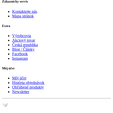
Zákaznícky servis
Kontaktujte nás
Mapa stránok
Extra
Výrobcovia
Akciový tovar
Česká republika
Blog / Články
Facebook
Instagram
Môj účet
Môj účet
História objednávok
Obľúbené produkty
Newsletter