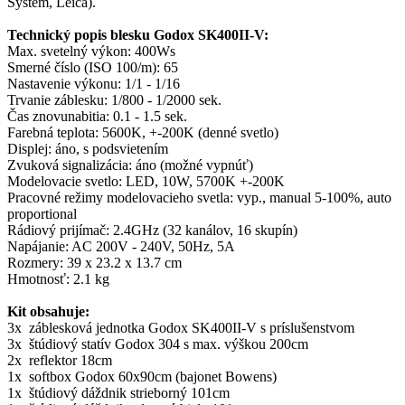
System, Leica).
Technický popis blesku Godox SK400II-V:
Max. svetelný výkon: 400Ws
Smerné číslo (ISO 100/m): 65
Nastavenie výkonu: 1/1 - 1/16
Trvanie záblesku: 1/800 - 1/2000 sek.
Čas znovunabitia: 0.1 - 1.5 sek.
Farebná teplota: 5600K, +-200K (denné svetlo)
Displej: áno, s podsvietením
Zvuková signalizácia: áno (možné vypnúť)
Modelovacie svetlo: LED, 10W, 5700K +-200K
Pracovné režimy modelovacieho svetla: vyp., manual 5-100%, auto
proportional
Rádiový prijímač: 2.4GHz (32 kanálov, 16 skupín)
Napájanie: AC 200V - 240V, 50Hz, 5A
Rozmery: 39 x 23.2 x 13.7 cm
Hmotnosť: 2.1 kg
Kit obsahuje:
3x záblesková jednotka Godox SK400II-V s príslušenstvom
3x štúdiový statív Godox 304 s max. výškou 200cm
2x reflektor 18cm
1x softbox Godox 60x90cm (bajonet Bowens)
1x štúdiový dáždnik strieborný 101cm