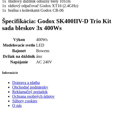
1x štúdiový dáždnik odrazný biely 101cm
1x rádiový odpaľovač Godox XT16 (2.4GHz)
1x brašna s kolieskami Godox CB-06
Špecifikácia: Godox SK400IIV-D Trio Kit
sada bleskov 3x 400Ws
Výkon
400Ws
Modelovacie svetlo
LED
Bajonet
Bowens
Držiak na dáždnik
áno
Napájanie
AC 240V
Informácie
Doprava a platba
Obchodné podmienky
Reklamačný poriadok
Ochrana osobných údajov
Súbory cookies
O nás