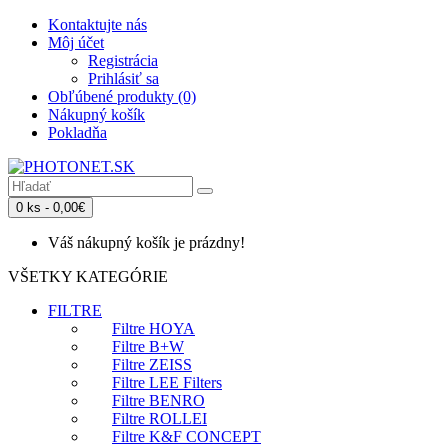
Kontaktujte nás
Môj účet
Registrácia
Prihlásiť sa
Obľúbené produkty (0)
Nákupný košík
Pokladňa
0 ks - 0,00€
Váš nákupný košík je prázdny!
VŠETKY KATEGÓRIE
FILTRE
Filtre HOYA
Filtre B+W
Filtre ZEISS
Filtre LEE Filters
Filtre BENRO
Filtre ROLLEI
Filtre K&F CONCEPT