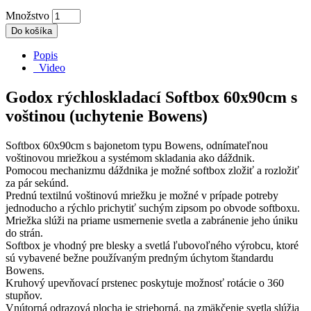
Množstvo
Do košíka
Popis
Video
Godox rýchloskladací Softbox 60x90cm s
voštinou (uchytenie Bowens)
Softbox 60x90cm s bajonetom typu Bowens, odnímateľnou
voštinovou mriežkou a systémom skladania ako dáždnik.
Pomocou mechanizmu dáždnika je možné softbox zložiť a rozložiť
za pár sekúnd.
Prednú textilnú voštinovú mriežku je možné v prípade potreby
jednoducho a rýchlo prichytiť suchým zipsom po obvode softboxu.
Mriežka slúži na priame usmernenie svetla a zabránenie jeho úniku
do strán.
Softbox je vhodný pre blesky a svetlá ľubovoľného výrobcu, ktoré
sú vybavené bežne používaným predným úchytom štandardu
Bowens.
Kruhový upevňovací prstenec poskytuje možnosť rotácie o 360
stupňov.
Vnútorná odrazová plocha je strieborná, na zmäkčenie svetla slúžia