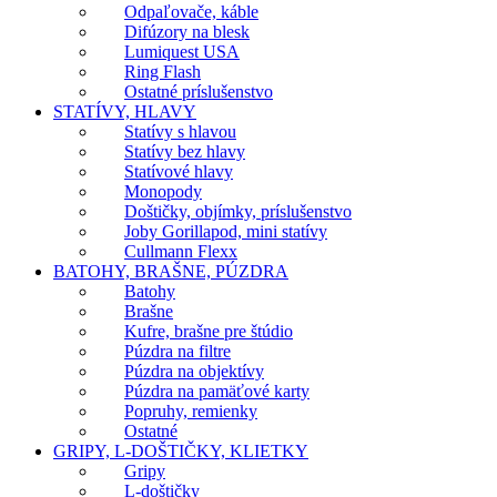
Odpaľovače, káble
Difúzory na blesk
Lumiquest USA
Ring Flash
Ostatné príslušenstvo
STATÍVY, HLAVY
Statívy s hlavou
Statívy bez hlavy
Statívové hlavy
Monopody
Doštičky, objímky, príslušenstvo
Joby Gorillapod, mini statívy
Cullmann Flexx
BATOHY, BRAŠNE, PÚZDRA
Batohy
Brašne
Kufre, brašne pre štúdio
Púzdra na filtre
Púzdra na objektívy
Púzdra na pamäťové karty
Popruhy, remienky
Ostatné
GRIPY, L-DOŠTIČKY, KLIETKY
Gripy
L-doštičky