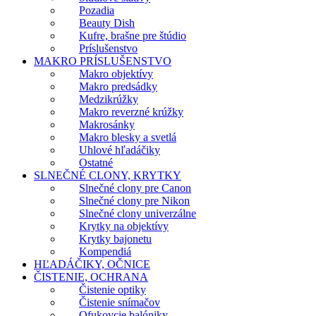
Pozadia
Beauty Dish
Kufre, brašne pre štúdio
Príslušenstvo
MAKRO PRÍSLUŠENSTVO
Makro objektívy
Makro predsádky
Medzikrúžky
Makro reverzné krúžky
Makrosánky
Makro blesky a svetlá
Uhlové hľadáčiky
Ostatné
SLNEČNÉ CLONY, KRYTKY
Slnečné clony pre Canon
Slnečné clony pre Nikon
Slnečné clony univerzálne
Krytky na objektívy
Krytky bajonetu
Kompendiá
HĽADÁČIKY, OČNICE
ČISTENIE, OCHRANA
Čistenie optiky
Čistenie snímačov
Ofukovcie balóniky