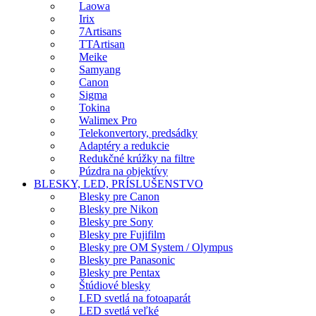
Laowa
Irix
7Artisans
TTArtisan
Meike
Samyang
Canon
Sigma
Tokina
Walimex Pro
Telekonvertory, predsádky
Adaptéry a redukcie
Redukčné krúžky na filtre
Púzdra na objektívy
BLESKY, LED, PRÍSLUŠENSTVO
Blesky pre Canon
Blesky pre Nikon
Blesky pre Sony
Blesky pre Fujifilm
Blesky pre OM System / Olympus
Blesky pre Panasonic
Blesky pre Pentax
Štúdiové blesky
LED svetlá na fotoaparát
LED svetlá veľké