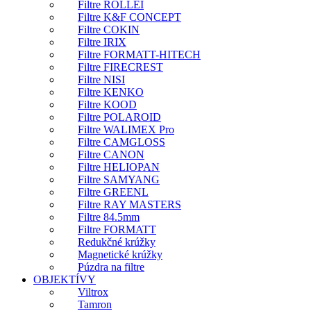
Filtre ROLLEI
Filtre K&F CONCEPT
Filtre COKIN
Filtre IRIX
Filtre FORMATT-HITECH
Filtre FIRECREST
Filtre NISI
Filtre KENKO
Filtre KOOD
Filtre POLAROID
Filtre WALIMEX Pro
Filtre CAMGLOSS
Filtre CANON
Filtre HELIOPAN
Filtre SAMYANG
Filtre GREENL
Filtre RAY MASTERS
Filtre 84.5mm
Filtre FORMATT
Redukčné krúžky
Magnetické krúžky
Púzdra na filtre
OBJEKTÍVY
Viltrox
Tamron