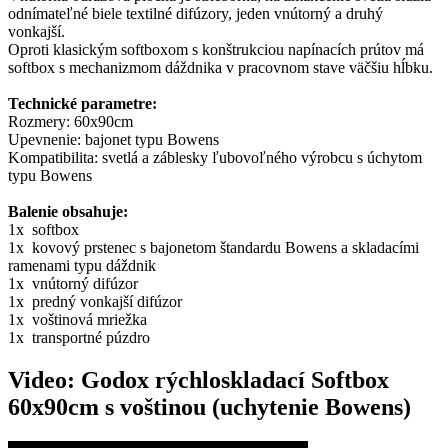
odnímateľné biele textilné difúzory, jeden vnútorný a druhý
vonkajší.
Oproti klasickým softboxom s konštrukciou napínacích prútov má
softbox s mechanizmom dáždnika v pracovnom stave väčšiu hĺbku.
Technické parametre:
Rozmery: 60x90cm
Upevnenie: bajonet typu Bowens
Kompatibilita: svetlá a záblesky ľubovoľného výrobcu s úchytom
typu Bowens
Balenie obsahuje:
1x softbox
1x kovový prstenec s bajonetom štandardu Bowens a skladacími
ramenami typu dáždnik
1x vnútorný difúzor
1x predný vonkajší difúzor
1x voštinová mriežka
1x transportné púzdro
Video: Godox rýchloskladací Softbox
60x90cm s voštinou (uchytenie Bowens)