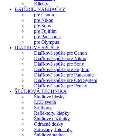
Klietky
BATÉRIE, NABÍJAČKY
pre Canon
pre Nikon
pre Sony
pre Fujifilm
pre Panasonic
pre Olympus
DIAĽKOVÉ SPÚŠTE
Diaľkové spúšte pre Canon
Diaľkové spúšte pre Nikon
Diaľkové spúšte pre Sony
Diaľkové spúšte pre Fujifilm
Diaľkové spúšte pre Panasonic
Diaľkové spúšte pre OM System
Diaľkové spúšte pre Pentax
ŠTÚDIOVÁ TECHNIKA
Štúdiové blesky
LED svetlá
Softboxy
Reflektory, klapky
Štúdiové dáždniky
Odrazné dosky
Fotostany, fotostoly
Štúdiové statívy