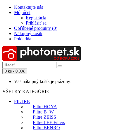
Kontaktujte nás
Môj účet
Registrácia
Prihlásiť sa
Obľúbené produkty (0)
Nákupný košík
Pokladňa
0 ks - 0,00€
Váš nákupný košík je prázdny!
VŠETKY KATEGÓRIE
FILTRE
Filtre HOYA
Filtre B+W
Filtre ZEISS
Filtre LEE Filters
Filtre BENRO