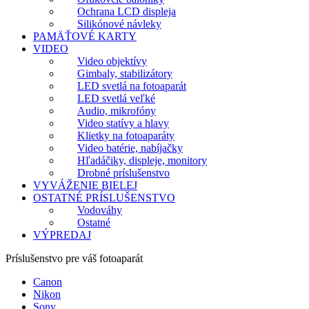
Ochrana LCD displeja
Silikónové návleky
PAMÄŤOVÉ KARTY
VIDEO
Video objektívy
Gimbaly, stabilizátory
LED svetlá na fotoaparát
LED svetlá veľké
Audio, mikrofóny
Video statívy a hlavy
Klietky na fotoaparáty
Video batérie, nabíjačky
Hľadáčiky, displeje, monitory
Drobné príslušenstvo
VYVÁŽENIE BIELEJ
OSTATNÉ PRÍSLUŠENSTVO
Vodováhy
Ostatné
VÝPREDAJ
Príslušenstvo pre váš fotoaparát
Canon
Nikon
Sony