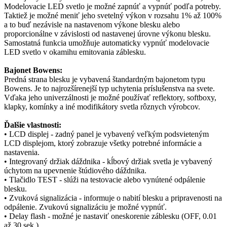
Modelovacie LED svetlo je možné zapnúť a vypnúť podľa potreby.
Taktiež je možné meniť jeho svetelný výkon v rozsahu 1% až 100%
a to buď nezávisle na nastavenom výkone blesku alebo
proporcionálne v závislosti od nastavenej úrovne výkonu blesku.
Samostatná funkcia umožňuje automaticky vypnúť modelovacie
LED svetlo v okamihu emitovania záblesku.
Bajonet Bowens:
Predná strana blesku je vybavená štandardným bajonetom typu
Bowens. Je to najrozšírenejší typ uchytenia príslušenstva na svete.
Vďaka jeho univerzálnosti je možné používať reflektory, softboxy,
klapky, komínky a iné modifikátory svetla rôznych výrobcov.
Ďalšie vlastnosti:
• LCD displej - zadný panel je vybavený veľkým podsvieteným
LCD displejom, ktorý zobrazuje všetky potrebné informácie a
nastavenia.
• Integrovaný držiak dáždnika - kĺbový držiak svetla je vybavený
úchytom na upevnenie štúdiového dáždnika.
• Tlačidlo TEST - slúži na testovacie alebo vynútené odpálenie
blesku.
• Zvuková signalizácia - informuje o nabití blesku a pripravenosti na
odpálenie. Zvukovú signalizáciu je možné vypnúť.
• Delay flash - možné je nastaviť oneskorenie záblesku (OFF, 0.01
až 30 sek.)