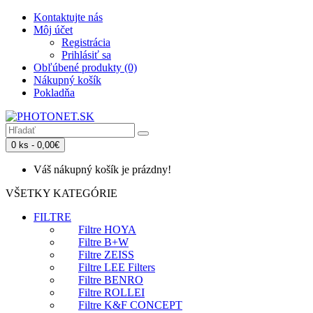
Kontaktujte nás
Môj účet
Registrácia
Prihlásiť sa
Obľúbené produkty (0)
Nákupný košík
Pokladňa
0 ks - 0,00€
Váš nákupný košík je prázdny!
VŠETKY KATEGÓRIE
FILTRE
Filtre HOYA
Filtre B+W
Filtre ZEISS
Filtre LEE Filters
Filtre BENRO
Filtre ROLLEI
Filtre K&F CONCEPT