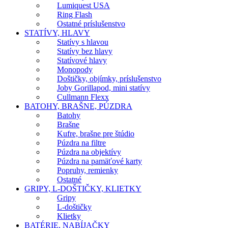
Lumiquest USA
Ring Flash
Ostatné príslušenstvo
STATÍVY, HLAVY
Statívy s hlavou
Statívy bez hlavy
Statívové hlavy
Monopody
Doštičky, objímky, príslušenstvo
Joby Gorillapod, mini statívy
Cullmann Flexx
BATOHY, BRAŠNE, PÚZDRA
Batohy
Brašne
Kufre, brašne pre štúdio
Púzdra na filtre
Púzdra na objektívy
Púzdra na pamäťové karty
Popruhy, remienky
Ostatné
GRIPY, L-DOŠTIČKY, KLIETKY
Gripy
L-doštičky
Klietky
BATÉRIE, NABÍJAČKY