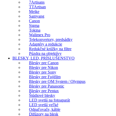
7Artisans
TTArtisan
Meike
Samyang
Canon
Sigma
Tokina
Walimex Pro
Telekonvertory, predsádky
Adaptéry a redukcie
Redukčné krúžky na filtre
Púzdra na objektívy
BLESKY, LED, PRÍSLUŠENSTVO
Blesky pre Canon
Blesky pre Nikon
Blesky pre Sony
Blesky pre Fujifilm
Blesky pre OM System / Olympus
Blesky pre Panasonic
Blesky pre Pentax
Štúdiové blesky
LED svetlá na fotoaparát
LED svetlá veľké
Odpaľovače, káble
Difúzory na blesk