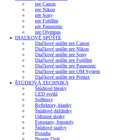
pre Canon
pre Nikon
pre Sony
pre Fujifilm
pre Panasonic
pre Olympus
DIAĽKOVÉ SPÚŠTE
Diaľkové spúšte pre Canon
Diaľkové spúšte pre Nikon
Diaľkové spúšte pre Sony
Diaľkové spúšte pre Fujifilm
Diaľkové spúšte pre Panasonic
Diaľkové spúšte pre OM System
Diaľkové spúšte pre Pentax
ŠTÚDIOVÁ TECHNIKA
Štúdiové blesky
LED svetlá
Softboxy
Reflektory, klapky
Štúdiové dáždniky
Odrazné dosky
Fotostany, fotostoly
Štúdiové statívy
Pozadia
Beauty Dish