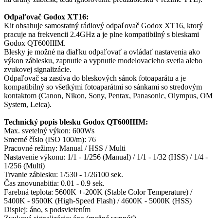
Odpaľovač Godox XT16:
Kit obsahuje samostatný rádiový odpaľovač Godox XT16, ktorý
pracuje na frekvencii 2.4GHz a je plne kompatibilný s bleskami
Godox QT600IIIM.
Blesky je možné na diaľku odpaľovať a ovládať nastavenia ako
výkon záblesku, zapnutie a vypnutie modelovacieho svetla alebo
zvukovej signalizácie.
Odpaľovač sa zasúva do bleskových sánok fotoaparátu a je
kompatibilný so všetkými fotoaparátmi so sánkami so stredovým
kontaktom (Canon, Nikon, Sony, Pentax, Panasonic, Olympus, OM
System, Leica).
Technický popis blesku Godox QT600IIIM:
Max. svetelný výkon: 600Ws
Smerné číslo (ISO 100/m): 76
Pracovné režimy: Manual / HSS / Multi
Nastavenie výkonu: 1/1 - 1/256 (Manual) / 1/1 - 1/32 (HSS) / 1/4 -
1/256 (Multi)
Trvanie záblesku: 1/530 - 1/26100 sek.
Čas znovunabitia: 0.01 - 0.9 sek.
Farebná teplota: 5600K +-200K (Stable Color Temperature) /
5400K - 9500K (High-Speed Flash) / 4600K - 5000K (HSS)
Displej: áno, s podsvietením