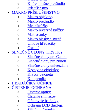
Kufre, brašne pre štúdio
Príslušenstvo
MAKRO PRÍSLUŠENSTVO
Makro objektívy
Makro predsádky
Medzikrúžky
Makro reverzné krúžky
Makrosánky
Makro blesky a svetlá
Uhlové hľadáčiky
Ostatné
SLNEČNÉ CLONY, KRYTKY
Slnečné clony pre Canon
Slnečné clony pre Nikon
Slnečné clony univerzálne
Krytky na objektívy
Krytky bajonetu
Kompendiá
HĽADÁČIKY, OČNICE
ČISTENIE, OCHRANA
Čistenie optiky
Čistenie snímačov
Ofukovcie balóniky
Ochrana LCD displeja
Silikónové návleky