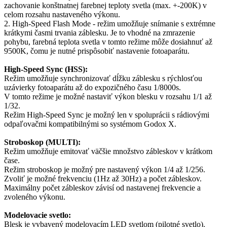
zachovanie konštnatnej farebnej teploty svetla (max. +-200K) v
celom rozsahu nastaveného výkonu.
2. High-Speed Flash Mode - režim umožňuje snímanie s extrémne
krátkymi časmi trvania záblesku. Je to vhodné na zmrazenie
pohybu, farebná teplota svetla v tomto režime môže dosiahnuť až
9500K, čomu je nutné prispôsobiť nastavenie fotoaparátu.
High-Speed Sync (HSS):
Režim umožňuje synchronizovať dĺžku záblesku s rýchlosťou
uzávierky fotoaparátu až do expozičného času 1/8000s.
V tomto režime je možné nastaviť výkon blesku v rozsahu 1/1 až
1/32.
Režim High-Speed Sync je možný len v spoluprácii s rádiovými
odpaľovačmi kompatibilnými so systémom Godox X.
Stroboskop (MULTI):
Režim umožňuje emitovať väčšie množstvo zábleskov v krátkom
čase.
Režim stroboskop je možný pre nastavený výkon 1/4 až 1/256.
Zvoliť je možné frekvenciu (1Hz až 30Hz) a počet zábleskov.
Maximálny počet zábleskov závisí od nastavenej frekvencie a
zvoleného výkonu.
Modelovacie svetlo:
Blesk je vybavený modelovacím LED svetlom (pilotné svetlo).