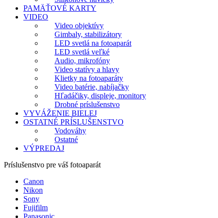
PAMÄŤOVÉ KARTY
VIDEO
Video objektívy
Gimbaly, stabilizátory
LED svetlá na fotoaparát
LED svetlá veľké
Audio, mikrofóny
Video statívy a hlavy
Klietky na fotoaparáty
Video batérie, nabíjačky
Hľadáčiky, displeje, monitory
Drobné príslušenstvo
VYVÁŽENIE BIELEJ
OSTATNÉ PRÍSLUŠENSTVO
Vodováhy
Ostatné
VÝPREDAJ
Príslušenstvo pre váš fotoaparát
Canon
Nikon
Sony
Fujifilm
Panasonic