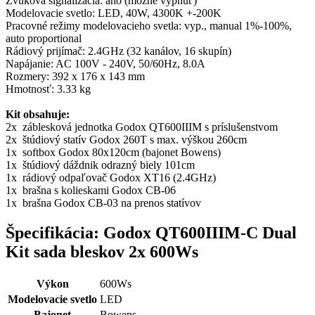
Zvuková signalizácia: áno (možné vypnúť)
Modelovacie svetlo: LED, 40W, 4300K +-200K
Pracovné režimy modelovacieho svetla: vyp., manual 1%-100%,
auto proportional
Rádiový prijímač: 2.4GHz (32 kanálov, 16 skupín)
Napájanie: AC 100V - 240V, 50/60Hz, 8.0A
Rozmery: 392 x 176 x 143 mm
Hmotnosť: 3.33 kg
Kit obsahuje:
2x záblesková jednotka Godox QT600IIIM s príslušenstvom
2x štúdiový statív Godox 260T s max. výškou 260cm
1x softbox Godox 80x120cm (bajonet Bowens)
1x štúdiový dáždnik odrazný biely 101cm
1x rádiový odpaľovač Godox XT16 (2.4GHz)
1x brašna s kolieskami Godox CB-06
1x brašna Godox CB-03 na prenos statívov
Špecifikácia: Godox QT600IIIM-C Dual
Kit sada bleskov 2x 600Ws
Výkon
600Ws
Modelovacie svetlo
LED
Bajonet
Bowens