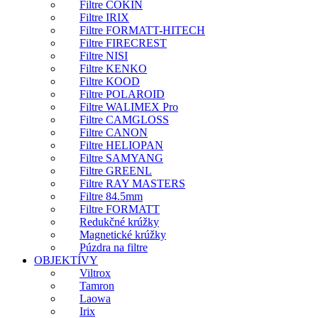
Filtre COKIN
Filtre IRIX
Filtre FORMATT-HITECH
Filtre FIRECREST
Filtre NISI
Filtre KENKO
Filtre KOOD
Filtre POLAROID
Filtre WALIMEX Pro
Filtre CAMGLOSS
Filtre CANON
Filtre HELIOPAN
Filtre SAMYANG
Filtre GREENL
Filtre RAY MASTERS
Filtre 84.5mm
Filtre FORMATT
Redukčné krúžky
Magnetické krúžky
Púzdra na filtre
OBJEKTÍVY
Viltrox
Tamron
Laowa
Irix