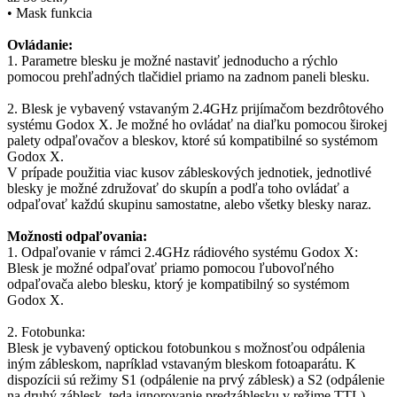
• Mask funkcia
Ovládanie:
1. Parametre blesku je možné nastaviť jednoducho a rýchlo
pomocou prehľadných tlačidiel priamo na zadnom paneli blesku.
2. Blesk je vybavený vstavaným 2.4GHz prijímačom bezdrôtového
systému Godox X. Je možné ho ovládať na diaľku pomocou širokej
palety odpaľovačov a bleskov, ktoré sú kompatibilné so systémom
Godox X.
V prípade použitia viac kusov zábleskových jednotiek, jednotlivé
blesky je možné združovať do skupín a podľa toho ovládať a
odpaľovať každú skupinu samostatne, alebo všetky blesky naraz.
Možnosti odpaľovania:
1. Odpaľovanie v rámci 2.4GHz rádiového systému Godox X:
Blesk je možné odpaľovať priamo pomocou ľubovoľného
odpaľovača alebo blesku, ktorý je kompatibilný so systémom
Godox X.
2. Fotobunka:
Blesk je vybavený optickou fotobunkou s možnosťou odpálenia
iným zábleskom, napríklad vstavaným bleskom fotoaparátu. K
dispozícii sú režimy S1 (odpálenie na prvý záblesk) a S2 (odpálenie
na druhý záblesk, teda ignorovanie predzáblesku v režime TTL).