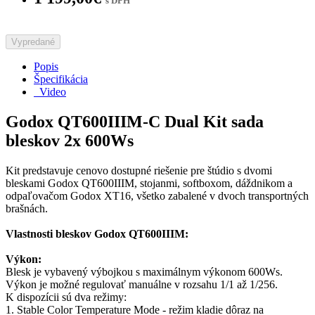
s DPH
Vypredané
Popis
Špecifikácia
Video
Godox QT600IIIM-C Dual Kit sada
bleskov 2x 600Ws
Kit predstavuje cenovo dostupné riešenie pre štúdio s dvomi
bleskami Godox QT600IIIM, stojanmi, softboxom, dáždnikom a
odpaľovačom Godox XT16, všetko zabalené v dvoch transportných
brašnách.
Vlastnosti bleskov Godox QT600IIIM:
Výkon:
Blesk je vybavený výbojkou s maximálnym výkonom 600Ws.
Výkon je možné regulovať manuálne v rozsahu 1/1 až 1/256.
K dispozícii sú dva režimy:
1. Stable Color Temperature Mode - režim kladie dôraz na