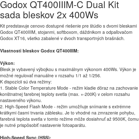
Godox QT400IIIM-C Dual Kit
sada bleskov 2x 400Ws
Kit predstavuje cenovo dostupné riešenie pre štúdio s dvomi bleskami
Godox QT400IIIM, stojanmi, softboxom, dáždnikom a odpaľovačom
Godox XT16, všetko zabalené v dvoch transportných brašnách.
Vlastnosti bleskov Godox QT400IIIM:
Výkon:
Blesk je vybavený výbojkou s maximálnym výkonom 400Ws. Výkon je
možné regulovať manuálne v rozsahu 1/1 až 1/256.
K dispozícii sú dva režimy:
1. Stable Color Temperature Mode - režim kladie dôraz na zachovanie
konštnatnej farebnej teploty svetla (max. +-200K) v celom rozsahu
nastaveného výkonu.
2. High-Speed Flash Mode - režim umožňuje snímanie s extrémne
krátkymi časmi trvania záblesku. Je to vhodné na zmrazenie pohybu,
farebná teplota svetla v tomto režime môže dosiahnuť až 9500K, čomu
je nutné prispôsobiť nastavenie fotoaparátu.
High-Speed Sync (HSS):