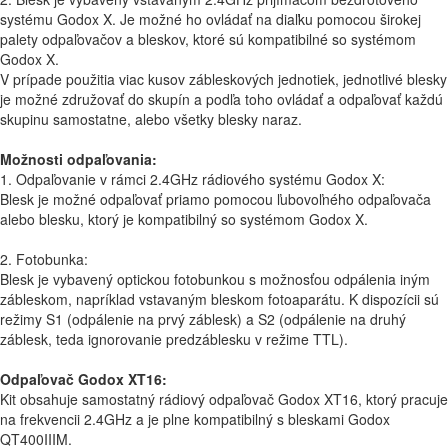
systému Godox X. Je možné ho ovládať na diaľku pomocou širokej
palety odpaľovačov a bleskov, ktoré sú kompatibilné so systémom
Godox X.
V prípade použitia viac kusov zábleskových jednotiek, jednotlivé blesky
je možné združovať do skupín a podľa toho ovládať a odpaľovať každú
skupinu samostatne, alebo všetky blesky naraz.
Možnosti odpaľovania:
1. Odpaľovanie v rámci 2.4GHz rádiového systému Godox X:
Blesk je možné odpaľovať priamo pomocou ľubovoľného odpaľovača
alebo blesku, ktorý je kompatibilný so systémom Godox X.
2. Fotobunka:
Blesk je vybavený optickou fotobunkou s možnosťou odpálenia iným
zábleskom, napríklad vstavaným bleskom fotoaparátu. K dispozícii sú
režimy S1 (odpálenie na prvý záblesk) a S2 (odpálenie na druhý
záblesk, teda ignorovanie predzáblesku v režime TTL).
Odpaľovač Godox XT16:
Kit obsahuje samostatný rádiový odpaľovač Godox XT16, ktorý pracuje
na frekvencii 2.4GHz a je plne kompatibilný s bleskami Godox
QT400IIIM.