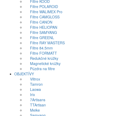
Filtre KOOD
Filtre POLAROID
Filtre WALIMEX Pro
Filtre CAMGLOSS
Filtre CANON
Filtre HELIOPAN
Filtre SAMYANG
Filtre GREENL
Filtre RAY MASTERS
Filtre 84.5mm
Filtre FORMATT
Redukčné krúžky
Magnetické krúžky
Púzdra na filtre
OBJEKTÍVY
Viltrox
Tamron
Laowa
Irix
7Artisans
TTArtisan
Meike
Samyang