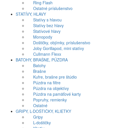
Ring Flash
Ostatné príslušenstvo
STATÍVY, HLAVY
Statívy s hlavou
Statívy bez hlavy
Statívové hlavy
Monopody
Doštičky, objímky, príslušenstvo
Joby Gorillapod, mini statívy
Cullmann Flexx
BATOHY, BRAŠNE, PÚZDRA
Batohy
Brašne
Kufre, brašne pre štúdio
Púzdra na filtre
Púzdra na objektívy
Púzdra na pamäťové karty
Popruhy, remienky
Ostatné
GRIPY, L-DOŠTIČKY, KLIETKY
Gripy
L-doštičky