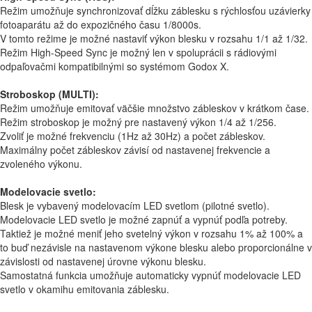
Režim umožňuje synchronizovať dĺžku záblesku s rýchlosťou uzávierky
fotoaparátu až do expozičného času 1/8000s.
V tomto režime je možné nastaviť výkon blesku v rozsahu 1/1 až 1/32.
Režim High-Speed Sync je možný len v spoluprácii s rádiovými
odpaľovačmi kompatibilnými so systémom Godox X.
Stroboskop (MULTI):
Režim umožňuje emitovať väčšie množstvo zábleskov v krátkom čase.
Režim stroboskop je možný pre nastavený výkon 1/4 až 1/256.
Zvoliť je možné frekvenciu (1Hz až 30Hz) a počet zábleskov.
Maximálny počet zábleskov závisí od nastavenej frekvencie a
zvoleného výkonu.
Modelovacie svetlo:
Blesk je vybavený modelovacím LED svetlom (pilotné svetlo).
Modelovacie LED svetlo je možné zapnúť a vypnúť podľa potreby.
Taktiež je možné meniť jeho svetelný výkon v rozsahu 1% až 100% a
to buď nezávisle na nastavenom výkone blesku alebo proporcionálne v
závislosti od nastavenej úrovne výkonu blesku.
Samostatná funkcia umožňuje automaticky vypnúť modelovacie LED
svetlo v okamihu emitovania záblesku.