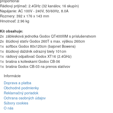
proportional
Rádiový prijímač: 2.4GHz (32 kanálov, 16 skupín)
Napájanie: AC 100V - 240V, 50/60Hz, 8.0A
Rozmery: 392 x 176 x 143 mm
Hmotnosť: 2.96 kg
Kit obsahuje:
2x záblesková jednotka Godox QT400IIIM s príslušenstvom
2x štúdiový statív Godox 260T s max. výškou 260cm
1x softbox Godox 80x120cm (bajonet Bowens)
1x štúdiový dáždnik odrazný biely 101cm
1x rádiový odpaľovač Godox XT16 (2.4GHz)
1x brašna s kolieskami Godox CB-06
1x brašna Godox CB-03 na prenos statívov
Informácie
Doprava a platba
Obchodné podmienky
Reklamačný poriadok
Ochrana osobných údajov
Súbory cookies
O nás