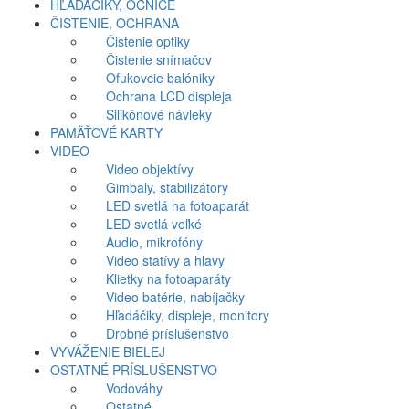
HĽADÁČIKY, OČNICE
ČISTENIE, OCHRANA
Čistenie optiky
Čistenie snímačov
Ofukovcie balóniky
Ochrana LCD displeja
Silikónové návleky
PAMÄŤOVÉ KARTY
VIDEO
Video objektívy
Gimbaly, stabilizátory
LED svetlá na fotoaparát
LED svetlá veľké
Audio, mikrofóny
Video statívy a hlavy
Klietky na fotoaparáty
Video batérie, nabíjačky
Hľadáčiky, displeje, monitory
Drobné príslušenstvo
VYVÁŽENIE BIELEJ
OSTATNÉ PRÍSLUŠENSTVO
Vodováhy
Ostatné