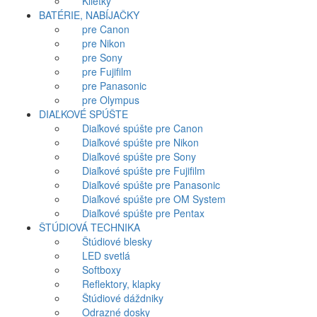
Klietky
BATÉRIE, NABÍJAČKY
pre Canon
pre Nikon
pre Sony
pre Fujifilm
pre Panasonic
pre Olympus
DIAĽKOVÉ SPÚŠTE
Diaľkové spúšte pre Canon
Diaľkové spúšte pre Nikon
Diaľkové spúšte pre Sony
Diaľkové spúšte pre Fujifilm
Diaľkové spúšte pre Panasonic
Diaľkové spúšte pre OM System
Diaľkové spúšte pre Pentax
ŠTÚDIOVÁ TECHNIKA
Štúdiové blesky
LED svetlá
Softboxy
Reflektory, klapky
Štúdiové dáždniky
Odrazné dosky