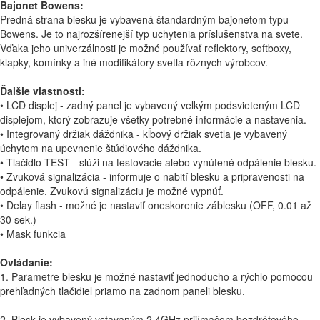
Bajonet Bowens:
Predná strana blesku je vybavená štandardným bajonetom typu
Bowens. Je to najrozšírenejší typ uchytenia príslušenstva na svete.
Vďaka jeho univerzálnosti je možné používať reflektory, softboxy,
klapky, komínky a iné modifikátory svetla rôznych výrobcov.
Ďalšie vlastnosti:
• LCD displej - zadný panel je vybavený veľkým podsvieteným LCD
displejom, ktorý zobrazuje všetky potrebné informácie a nastavenia.
• Integrovaný držiak dáždnika - kĺbový držiak svetla je vybavený
úchytom na upevnenie štúdiového dáždnika.
• Tlačidlo TEST - slúži na testovacie alebo vynútené odpálenie blesku.
• Zvuková signalizácia - informuje o nabití blesku a pripravenosti na
odpálenie. Zvukovú signalizáciu je možné vypnúť.
• Delay flash - možné je nastaviť oneskorenie záblesku (OFF, 0.01 až
30 sek.)
• Mask funkcia
Ovládanie:
1. Parametre blesku je možné nastaviť jednoducho a rýchlo pomocou
prehľadných tlačidiel priamo na zadnom paneli blesku.
2. Blesk je vybavený vstavaným 2.4GHz prijímačom bezdrôtového