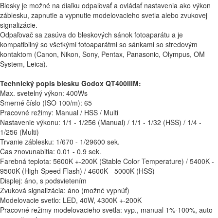
Blesky je možné na diaľku odpaľovať a ovládať nastavenia ako výkon
záblesku, zapnutie a vypnutie modelovacieho svetla alebo zvukovej
signalizácie.
Odpaľovač sa zasúva do bleskových sánok fotoaparátu a je
kompatibilný so všetkými fotoaparátmi so sánkami so stredovým
kontaktom (Canon, Nikon, Sony, Pentax, Panasonic, Olympus, OM
System, Leica).
Technický popis blesku Godox QT400IIIM:
Max. svetelný výkon: 400Ws
Smerné číslo (ISO 100/m): 65
Pracovné režimy: Manual / HSS / Multi
Nastavenie výkonu: 1/1 - 1/256 (Manual) / 1/1 - 1/32 (HSS) / 1/4 -
1/256 (Multi)
Trvanie záblesku: 1/670 - 1/29600 sek.
Čas znovunabitia: 0.01 - 0.9 sek.
Farebná teplota: 5600K +-200K (Stable Color Temperature) / 5400K -
9500K (High-Speed Flash) / 4600K - 5000K (HSS)
Displej: áno, s podsvietením
Zvuková signalizácia: áno (možné vypnúť)
Modelovacie svetlo: LED, 40W, 4300K +-200K
Pracovné režimy modelovacieho svetla: vyp., manual 1%-100%, auto