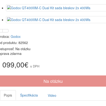
robca:
Godox
d produktu: 82562
stupnosť: Na otázku
oprava zdarma
1 099,00€
s DPH
Na otázku
Popis
Špecifikácia
Video