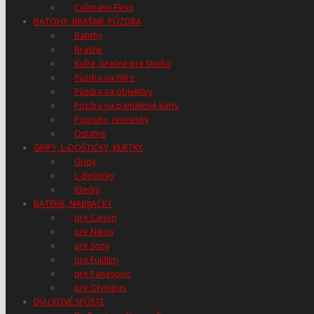
Cullmann Flexx
BATOHY, BRAŠNE, PÚZDRA
Batohy
Brašne
Kufre, brašne pre štúdio
Púzdra na filtre
Púzdra na objektívy
Púzdra na pamäťové karty
Popruhy, remienky
Ostatné
GRIPY, L-DOŠTIČKY, KLIETKY
Gripy
L-doštičky
Klietky
BATÉRIE, NABÍJAČKY
pre Canon
pre Nikon
pre Sony
pre Fujifilm
pre Panasonic
pre Olympus
DIAĽKOVÉ SPÚŠTE