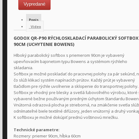
Vypredané
Popis
Video
GODOX QR-P90 RÝCHLOSKLADACÍ PARABOLICKÝ SOFTBOX
90CM (UCHYTENIE BOWENS)
Hlboký parabolický softbox s priemerom 90cm je vybavený
upevňovacím bajonetom typu Bowens a systémom rýchleho
skladania.
Softbox je možné poskladať do pracovnej polohy za pár sekúnd, 
čo slúži klikací systém napínacích prútov. Každý prút je vybavený
tlačidlom pre rýchle uvoľnenie a sklopenie do transportnej polohy.
Softbox je vhodný pre blesky a svetlá ľubovoľného výrobcu, ktoré
vybavené bežne používaným predným úchytom štandardu Bowen
Vnútorná odrazová plocha je strieborná, na zmäkčenie svetla slúž
odnímateľné biele textilné difúzory, jeden vnútorný a druhý vonkaj
K softboxu je možné dokúpiť prednú voštinovú mriežku.
Technické parametre:
Rozmery: priemer 90cm, hĺbka 60cm