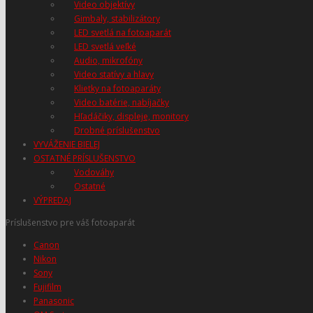
Video objektívy
Gimbaly, stabilizátory
LED svetlá na fotoaparát
LED svetlá veľké
Audio, mikrofóny
Video statívy a hlavy
Klietky na fotoaparáty
Video batérie, nabíjačky
Hľadáčiky, displeje, monitory
Drobné príslušenstvo
VYVÁŽENIE BIELEJ
OSTATNÉ PRÍSLUŠENSTVO
Vodováhy
Ostatné
VÝPREDAJ
Príslušenstvo pre váš fotoaparát
Canon
Nikon
Sony
Fujifilm
Panasonic