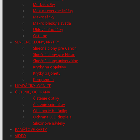
Medzikrúžky
Makro reverzné krúžky
Makrosánky
Makro blesky a svetlá
Uhlové hľadáčiky
Ostatné
SLNEČNÉ CLONY, KRYTKY
Slnečné clony pre Canon
Slnečné clony pre Nikon
Slnečné clony univerzálne
Krytky na objektívy
Krytky bajonetu
Kompendiá
HĽADÁČIKY, OČNICE
ČISTENIE, OCHRANA
Čistenie optiky
Čistenie snímačov
Ofukovcie balóniky
Ochrana LCD displeja
Silikónové návleky
PAMÄŤOVÉ KARTY
VIDEO