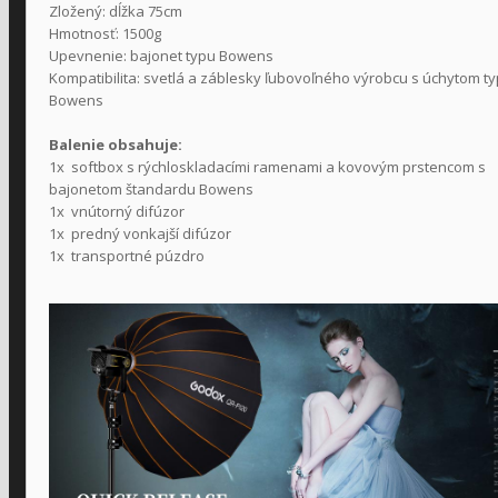
Zložený: dĺžka 75cm
Hmotnosť: 1500g
Upevnenie: bajonet typu Bowens
Kompatibilita: svetlá a záblesky ľubovoľného výrobcu s úchytom t
Bowens
Balenie obsahuje:
1x softbox s rýchloskladacími ramenami a kovovým prstencom s
bajonetom štandardu Bowens
1x vnútorný difúzor
1x predný vonkajší difúzor
1x transportné púzdro