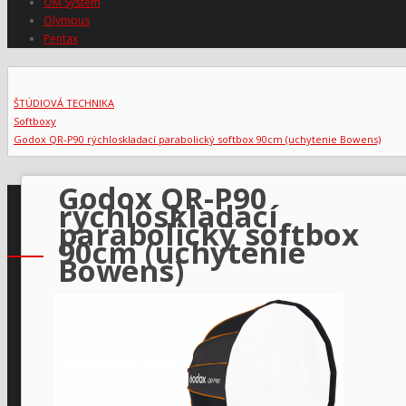
OM System
Olympus
Pentax
ŠTÚDIOVÁ TECHNIKA
Softboxy
Godox QR-P90 rýchloskladací parabolický softbox 90cm (uchytenie Bowens)
Godox QR-P90
rýchloskladací
parabolický softbox
90cm (uchytenie
Bowens)