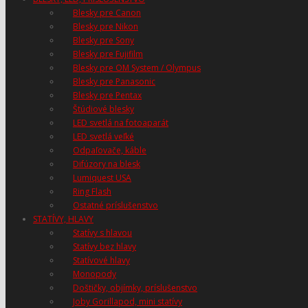
Blesky pre Canon
Blesky pre Nikon
Blesky pre Sony
Blesky pre Fujifilm
Blesky pre OM System / Olympus
Blesky pre Panasonic
Blesky pre Pentax
Štúdiové blesky
LED svetlá na fotoaparát
LED svetlá veľké
Odpaľovače, káble
Difúzory na blesk
Lumiquest USA
Ring Flash
Ostatné príslušenstvo
STATÍVY, HLAVY
Statívy s hlavou
Statívy bez hlavy
Statívové hlavy
Monopody
Doštičky, objímky, príslušenstvo
Joby Gorillapod, mini statívy