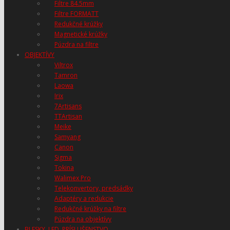
Filtre 84.5mm
Filtre FORMATT
Redukčné krúžky
Magnetické krúžky
Púzdra na filtre
OBJEKTÍVY
Viltrox
Tamron
Laowa
Irix
7Artisans
TTArtisan
Meike
Samyang
Canon
Sigma
Tokina
Walimex Pro
Telekonvertory, predsádky
Adaptéry a redukcie
Redukčné krúžky na filtre
Púzdra na objektívy
BLESKY, LED, PRÍSLUŠENSTVO