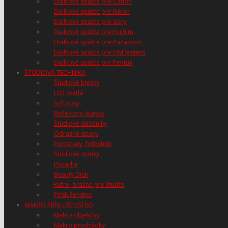
Diaľkové spúšte pre Canon
Diaľkové spúšte pre Nikon
Diaľkové spúšte pre Sony
Diaľkové spúšte pre Fujifilm
Diaľkové spúšte pre Panasonic
Diaľkové spúšte pre OM System
Diaľkové spúšte pre Pentax
ŠTÚDIOVÁ TECHNIKA
Štúdiové blesky
LED svetlá
Softboxy
Reflektory, klapky
Štúdiové dáždniky
Odrazné dosky
Fotostany, fotostoly
Štúdiové statívy
Pozadia
Beauty Dish
Kufre, brašne pre štúdio
Príslušenstvo
MAKRO PRÍSLUŠENSTVO
Makro objektívy
Makro predsádky