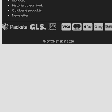
Môj účet
História objednávok
Obľúbené produkty
Newsletter
PHOTONET.SK © 2026