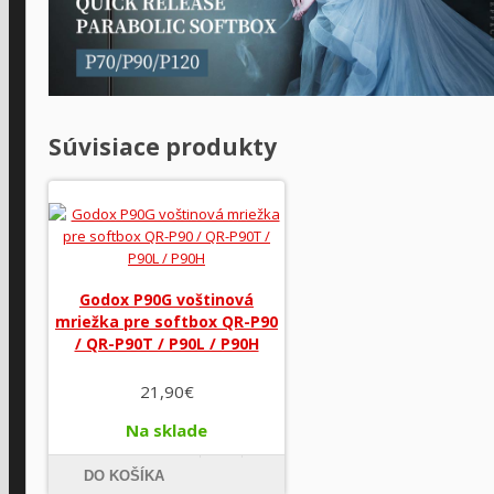
Súvisiace produkty
Godox P90G voštinová
mriežka pre softbox QR-P90
/ QR-P90T / P90L / P90H
21,90€
Na sklade
DO KOŠÍKA