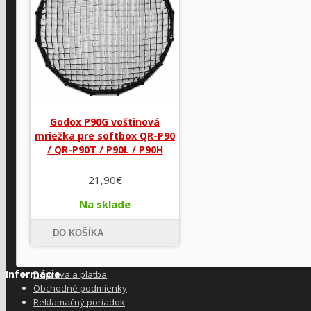
Godox P90G voštinová
mriežka pre softbox QR-P90
/ QR-P90T / P90L / P90H
21,90€
Na sklade
DO KOŠÍKA
Informácie
Doprava a platba
Obchodné podmienky
Reklamačný poriadok