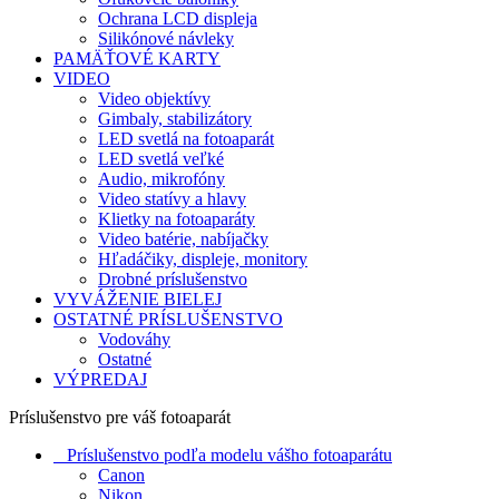
Ochrana LCD displeja
Silikónové návleky
PAMÄŤOVÉ KARTY
VIDEO
Video objektívy
Gimbaly, stabilizátory
LED svetlá na fotoaparát
LED svetlá veľké
Audio, mikrofóny
Video statívy a hlavy
Klietky na fotoaparáty
Video batérie, nabíjačky
Hľadáčiky, displeje, monitory
Drobné príslušenstvo
VYVÁŽENIE BIELEJ
OSTATNÉ PRÍSLUŠENSTVO
Vodováhy
Ostatné
VÝPREDAJ
Príslušenstvo pre váš fotoaparát
Príslušenstvo podľa modelu vášho fotoaparátu
Canon
Nikon