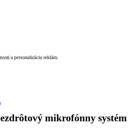
osti a personalizáciu reklám.
m
zdrôtový mikrofónny systém