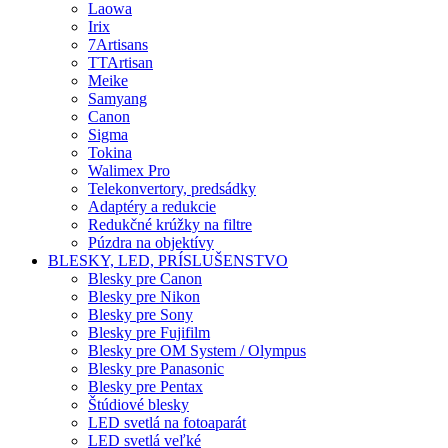
Laowa
Irix
7Artisans
TTArtisan
Meike
Samyang
Canon
Sigma
Tokina
Walimex Pro
Telekonvertory, predsádky
Adaptéry a redukcie
Redukčné krúžky na filtre
Púzdra na objektívy
BLESKY, LED, PRÍSLUŠENSTVO
Blesky pre Canon
Blesky pre Nikon
Blesky pre Sony
Blesky pre Fujifilm
Blesky pre OM System / Olympus
Blesky pre Panasonic
Blesky pre Pentax
Štúdiové blesky
LED svetlá na fotoaparát
LED svetlá veľké