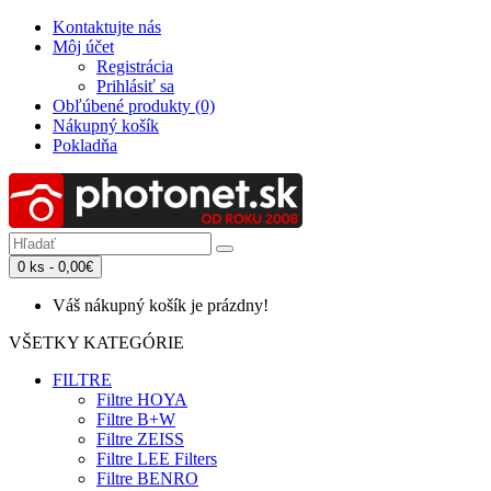
Kontaktujte nás
Môj účet
Registrácia
Prihlásiť sa
Obľúbené produkty (0)
Nákupný košík
Pokladňa
0 ks - 0,00€
Váš nákupný košík je prázdny!
VŠETKY KATEGÓRIE
FILTRE
Filtre HOYA
Filtre B+W
Filtre ZEISS
Filtre LEE Filters
Filtre BENRO