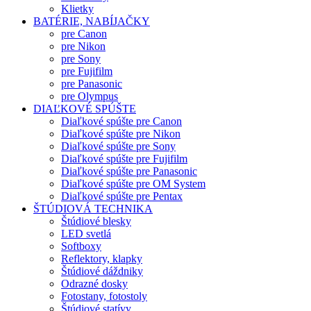
Klietky
BATÉRIE, NABÍJAČKY
pre Canon
pre Nikon
pre Sony
pre Fujifilm
pre Panasonic
pre Olympus
DIAĽKOVÉ SPÚŠTE
Diaľkové spúšte pre Canon
Diaľkové spúšte pre Nikon
Diaľkové spúšte pre Sony
Diaľkové spúšte pre Fujifilm
Diaľkové spúšte pre Panasonic
Diaľkové spúšte pre OM System
Diaľkové spúšte pre Pentax
ŠTÚDIOVÁ TECHNIKA
Štúdiové blesky
LED svetlá
Softboxy
Reflektory, klapky
Štúdiové dáždniky
Odrazné dosky
Fotostany, fotostoly
Štúdiové statívy