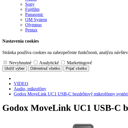
Sony
Fujifilm
Panasonic
OM System
Olympus
Pentax
Nastavenia cookies
Stránka používa cookies na zabezpečenie funkčnosti, analýzu návštevn
Nevyhnutné
Analytické
Marketingové
Uložiť výber
Odmietnuť všetko
Prijať všetko
VIDEO
Audio, mikrofóny
Godox MoveLink UC1 USB-C bezdrôtový mikrofónny systé
Godox MoveLink UC1 USB-C be