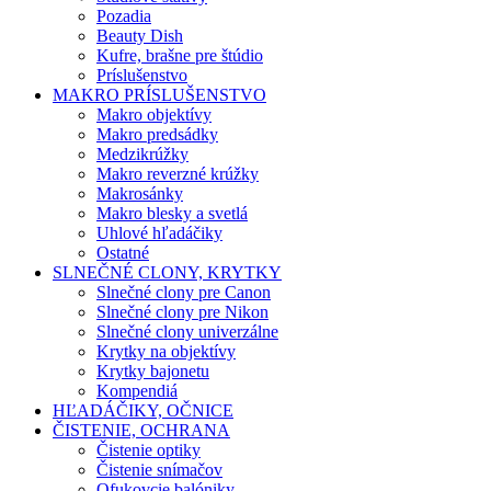
Pozadia
Beauty Dish
Kufre, brašne pre štúdio
Príslušenstvo
MAKRO PRÍSLUŠENSTVO
Makro objektívy
Makro predsádky
Medzikrúžky
Makro reverzné krúžky
Makrosánky
Makro blesky a svetlá
Uhlové hľadáčiky
Ostatné
SLNEČNÉ CLONY, KRYTKY
Slnečné clony pre Canon
Slnečné clony pre Nikon
Slnečné clony univerzálne
Krytky na objektívy
Krytky bajonetu
Kompendiá
HĽADÁČIKY, OČNICE
ČISTENIE, OCHRANA
Čistenie optiky
Čistenie snímačov
Ofukovcie balóniky