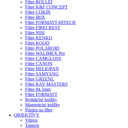
Filtre ROLLEI
Filtre K&F CONCEPT
Filtre COKIN
Filtre IRIX
Filtre FORMATT-HITECH
Filtre FIRECREST
Filtre NISI
Filtre KENKO
Filtre KOOD
Filtre POLAROID
Filtre WALIMEX Pro
Filtre CAMGLOSS
Filtre CANON
Filtre HELIOPAN
Filtre SAMYANG
Filtre GREENL
Filtre RAY MASTERS
Filtre 84.5mm
Filtre FORMATT
Redukčné krúžky
Magnetické krúžky
Púzdra na filtre
OBJEKTÍVY
Viltrox
Tamron