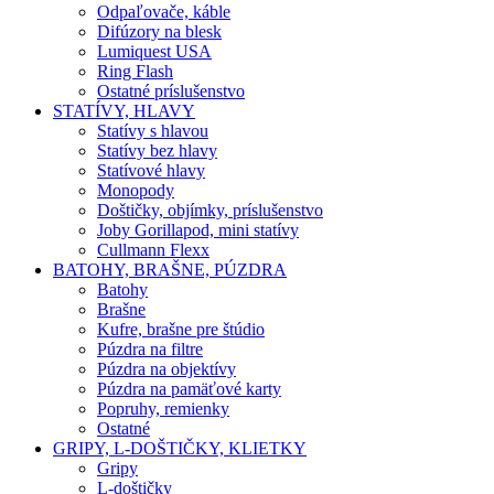
Odpaľovače, káble
Difúzory na blesk
Lumiquest USA
Ring Flash
Ostatné príslušenstvo
STATÍVY, HLAVY
Statívy s hlavou
Statívy bez hlavy
Statívové hlavy
Monopody
Doštičky, objímky, príslušenstvo
Joby Gorillapod, mini statívy
Cullmann Flexx
BATOHY, BRAŠNE, PÚZDRA
Batohy
Brašne
Kufre, brašne pre štúdio
Púzdra na filtre
Púzdra na objektívy
Púzdra na pamäťové karty
Popruhy, remienky
Ostatné
GRIPY, L-DOŠTIČKY, KLIETKY
Gripy
L-doštičky