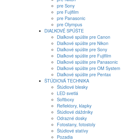
pre Sony
pre Fujifilm
pre Panasonic
pre Olympus
DIAĽKOVÉ SPÚŠTE
Diaľkové spúšte pre Canon
Diaľkové spúšte pre Nikon
Diaľkové spúšte pre Sony
Diaľkové spúšte pre Fujifilm
Diaľkové spúšte pre Panasonic
Diaľkové spúšte pre OM System
Diaľkové spúšte pre Pentax
ŠTÚDIOVÁ TECHNIKA
Štúdiové blesky
LED svetlá
Softboxy
Reflektory, klapky
Štúdiové dáždniky
Odrazné dosky
Fotostany, fotostoly
Štúdiové statívy
Pozadia