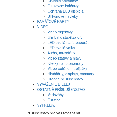
Čistenie snímačov
Ofukovcie balóniky
Ochrana LCD displeja
Silikónové návleky
PAMÄŤOVÉ KARTY
VIDEO
Video objektívy
Gimbaly, stabilizátory
LED svetlá na fotoaparát
LED svetlá veľké
Audio, mikrofóny
Video statívy a hlavy
Klietky na fotoaparáty
Video batérie, nabíjačky
Hľadáčiky, displeje, monitory
Drobné príslušenstvo
VYVÁŽENIE BIELEJ
OSTATNÉ PRÍSLUŠENSTVO
Vodováhy
Ostatné
VÝPREDAJ
Príslušenstvo pre váš fotoaparát