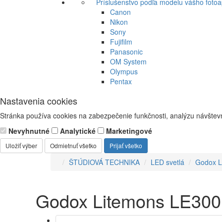
Príslušenstvo podľa modelu vášho fotoa
Canon
Nikon
Sony
Fujifilm
Panasonic
OM System
Olympus
Pentax
Nastavenia cookies
Stránka používa cookies na zabezpečenie funkčnosti, analýzu návštevn
Nevyhnutné
Analytické
Marketingové
Uložiť výber
Odmietnuť všetko
Prijať všetko
ŠTÚDIOVÁ TECHNIKA
LED svetlá
Godox Li
Godox Litemons LE300Bi