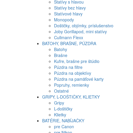
Statívy s hlavou
Statívy bez hlavy
Statívové hlavy
Monopody
Doštičky, objímky, príslušenstvo
Joby Gorillapod, mini statívy
Cullmann Flexx
BATOHY, BRAŠNE, PÚZDRA
Batohy
Brašne
Kufre, brašne pre štúdio
Púzdra na filtre
Púzdra na objektívy
Púzdra na pamäťové karty
Popruhy, remienky
Ostatné
GRIPY, L-DOŠTIČKY, KLIETKY
Gripy
L-doštičky
Klietky
BATÉRIE, NABÍJAČKY
pre Canon
pre Nikon