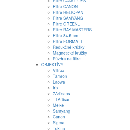
Filtre CAMGLOSS
Filtre CANON
Filtre HELIOPAN
Filtre SAMYANG
Filtre GREENL
Filtre RAY MASTERS
Filtre 84.5mm
Filtre FORMATT
Redukčné krúžky
Magnetické krúžky
Púzdra na filtre
OBJEKTÍVY
Viltrox
Tamron
Laowa
Irix
7Artisans
TTArtisan
Meike
Samyang
Canon
Sigma
Tokina