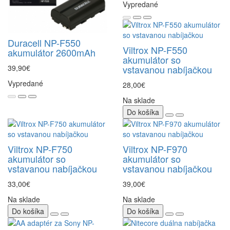
Vypredané
Duracell NP-F550
Viltrox NP-F550
akumulátor 2600mAh
akumulátor so
39,90€
vstavanou nabíjačkou
Vypredané
28,00€
Na sklade
Do košíka
Viltrox NP-F750
Viltrox NP-F970
akumulátor so
akumulátor so
vstavanou nabíjačkou
vstavanou nabíjačkou
33,00€
39,00€
Na sklade
Na sklade
Do košíka
Do košíka