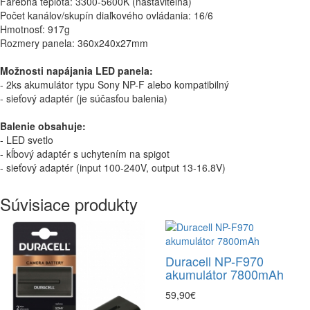
Farebná teplota: 3300-5600K (nastaviteľná)
Počet kanálov/skupín diaľkového ovládania: 16/6
Hmotnosť: 917g
Rozmery panela: 360x240x27mm
Možnosti napájania LED panela:
- 2ks akumulátor typu Sony NP-F alebo kompatibilný
- sieťový adaptér (je súčasťou balenia)
Balenie obsahuje:
- LED svetlo
- kĺbový adaptér s uchytením na spigot
- sieťový adaptér (input 100-240V, output 13-16.8V)
Súvisiace produkty
Duracell NP-F970
akumulátor 7800mAh
59,90€