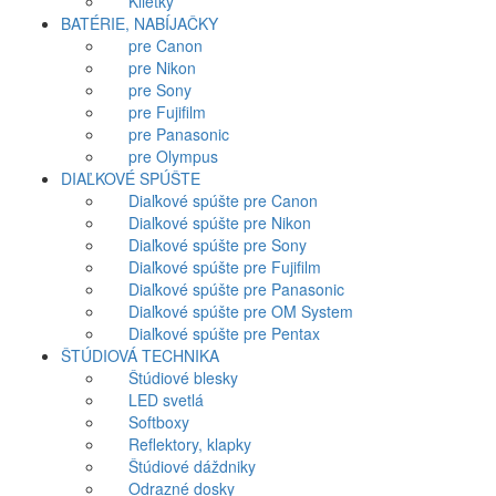
Klietky
BATÉRIE, NABÍJAČKY
pre Canon
pre Nikon
pre Sony
pre Fujifilm
pre Panasonic
pre Olympus
DIAĽKOVÉ SPÚŠTE
Diaľkové spúšte pre Canon
Diaľkové spúšte pre Nikon
Diaľkové spúšte pre Sony
Diaľkové spúšte pre Fujifilm
Diaľkové spúšte pre Panasonic
Diaľkové spúšte pre OM System
Diaľkové spúšte pre Pentax
ŠTÚDIOVÁ TECHNIKA
Štúdiové blesky
LED svetlá
Softboxy
Reflektory, klapky
Štúdiové dáždniky
Odrazné dosky