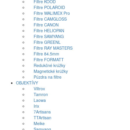
Filtre KOOD
Filtre POLAROID
Filtre WALIMEX Pro
Filtre CAMGLOSS
Filtre CANON
Filtre HELIOPAN
Filtre SAMYANG
Filtre GREENL
Filtre RAY MASTERS
Filtre 84.5mm
Filtre FORMATT
Redukčné krúžky
Magnetické krúžky
Púzdra na filtre
OBJEKTÍVY
Viltrox
Tamron
Laowa
Irix
7Artisans
TTArtisan
Meike
Samyang