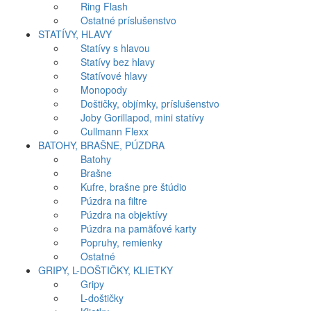
Ring Flash
Ostatné príslušenstvo
STATÍVY, HLAVY
Statívy s hlavou
Statívy bez hlavy
Statívové hlavy
Monopody
Doštičky, objímky, príslušenstvo
Joby Gorillapod, mini statívy
Cullmann Flexx
BATOHY, BRAŠNE, PÚZDRA
Batohy
Brašne
Kufre, brašne pre štúdio
Púzdra na filtre
Púzdra na objektívy
Púzdra na pamäťové karty
Popruhy, remienky
Ostatné
GRIPY, L-DOŠTIČKY, KLIETKY
Gripy
L-doštičky