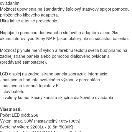
ovládaním.
Možnosť upevnenia na štandardný štúdiový statívový spigot pomocou
priloženého kĺbového adaptéra.
Ultra ľahké a tenké prevedenie.
Napájanie pomocou dodávaného sieťového adaptéra alebo 2ks
akumulátorov typu Sony NP-F (akumulátory nie sú súčasťou balenia).
Možnosť plynule meniť výkon a farebnú teplotu svetla buď priamo na
zadnej strane panela alebo pomocou diaľkového ovládania
(predávané samostatne).
LCD displej na zadnej strane panela zobrazuje informácie:
- nastavená hodnota svetelného výkonu v percentách
- nastavená farebná teplota v K
- stav batérie
- zvolený komunikačný kanál a skupina diaľkového ovládania
Vlastnosti:
Počet LED diód: 256
Výkon: max. 30W (nastaviteľný 10%-100%)
Svetelný výkon: 2200Lux (0.5m/5600K)