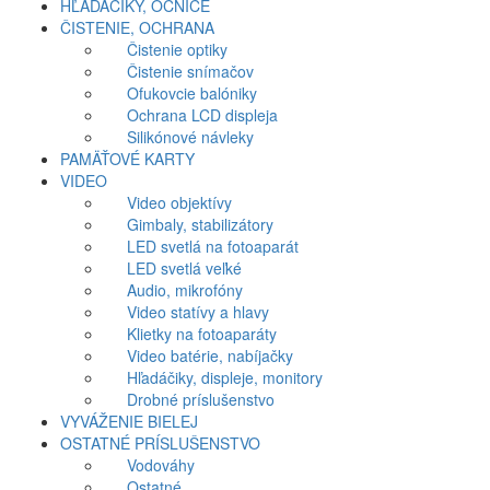
HĽADÁČIKY, OČNICE
ČISTENIE, OCHRANA
Čistenie optiky
Čistenie snímačov
Ofukovcie balóniky
Ochrana LCD displeja
Silikónové návleky
PAMÄŤOVÉ KARTY
VIDEO
Video objektívy
Gimbaly, stabilizátory
LED svetlá na fotoaparát
LED svetlá veľké
Audio, mikrofóny
Video statívy a hlavy
Klietky na fotoaparáty
Video batérie, nabíjačky
Hľadáčiky, displeje, monitory
Drobné príslušenstvo
VYVÁŽENIE BIELEJ
OSTATNÉ PRÍSLUŠENSTVO
Vodováhy
Ostatné