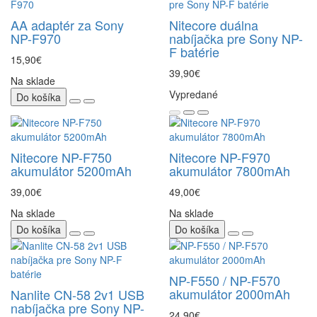
AA adaptér za Sony
Nitecore duálna
NP-F970
nabíjačka pre Sony NP-
F batérie
15,90€
39,90€
Na sklade
Vypredané
Do košíka
Nitecore NP-F750
Nitecore NP-F970
akumulátor 5200mAh
akumulátor 7800mAh
39,00€
49,00€
Na sklade
Na sklade
Do košíka
Do košíka
NP-F550 / NP-F570
akumulátor 2000mAh
Nanlite CN-58 2v1 USB
nabíjačka pre Sony NP-
24,90€