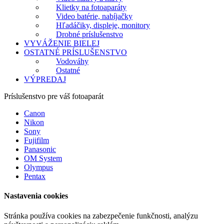
Klietky na fotoaparáty
Video batérie, nabíjačky
Hľadáčiky, displeje, monitory
Drobné príslušenstvo
VYVÁŽENIE BIELEJ
OSTATNÉ PRÍSLUŠENSTVO
Vodováhy
Ostatné
VÝPREDAJ
Príslušenstvo pre váš fotoaparát
Canon
Nikon
Sony
Fujifilm
Panasonic
OM System
Olympus
Pentax
Nastavenia cookies
Stránka používa cookies na zabezpečenie funkčnosti, analýzu