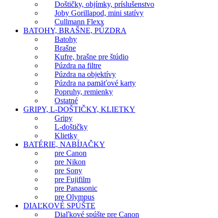
Doštičky, objímky, príslušenstvo
Joby Gorillapod, mini statívy
Cullmann Flexx
BATOHY, BRAŠNE, PÚZDRA
Batohy
Brašne
Kufre, brašne pre štúdio
Púzdra na filtre
Púzdra na objektívy
Púzdra na pamäťové karty
Popruhy, remienky
Ostatné
GRIPY, L-DOŠTIČKY, KLIETKY
Gripy
L-doštičky
Klietky
BATÉRIE, NABÍJAČKY
pre Canon
pre Nikon
pre Sony
pre Fujifilm
pre Panasonic
pre Olympus
DIAĽKOVÉ SPÚŠTE
Diaľkové spúšte pre Canon