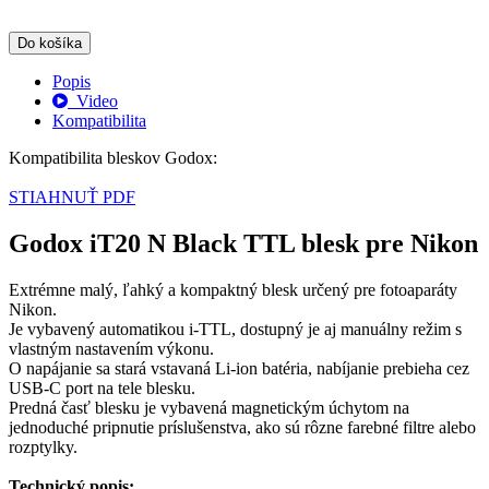
Do košíka
Popis
Video
Kompatibilita
Kompatibilita bleskov Godox:
STIAHNUŤ PDF
Godox iT20 N Black TTL blesk pre Nikon
Extrémne malý, ľahký a kompaktný blesk určený pre fotoaparáty
Nikon.
Je vybavený automatikou i-TTL, dostupný je aj manuálny režim s
vlastným nastavením výkonu.
O napájanie sa stará vstavaná Li-ion batéria, nabíjanie prebieha cez
USB-C port na tele blesku.
Predná časť blesku je vybavená magnetickým úchytom na
jednoduché pripnutie príslušenstva, ako sú rôzne farebné filtre alebo
rozptylky.
Technický popis: