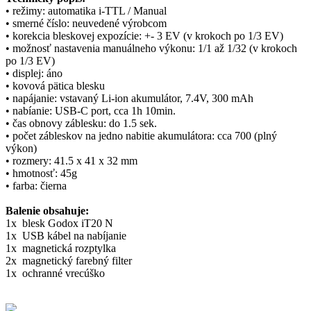
• režimy: automatika i-TTL / Manual
• smerné číslo: neuvedené výrobcom
• korekcia bleskovej expozície: +- 3 EV (v krokoch po 1/3 EV)
• možnosť nastavenia manuálneho výkonu: 1/1 až 1/32 (v krokoch
po 1/3 EV)
• displej: áno
• kovová pätica blesku
• napájanie: vstavaný Li-ion akumulátor, 7.4V, 300 mAh
• nabíanie: USB-C port, cca 1h 10min.
• čas obnovy záblesku: do 1.5 sek.
• počet zábleskov na jedno nabitie akumulátora: cca 700 (plný
výkon)
• rozmery: 41.5 x 41 x 32 mm
• hmotnosť: 45g
• farba: čierna
Balenie obsahuje:
1x blesk Godox iT20 N
1x USB kábel na nabíjanie
1x magnetická rozptylka
2x magnetický farebný filter
1x ochranné vrecúško