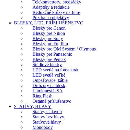
Telekonvertory, predsádky
Adaptéry a redukcie
Redukčné krúžky na filtre
Púzdra na objektívy
BLESKY, LED, PRÍSLUŠENSTVO
Blesky pre Canon
Blesky pre Nikon
Blesky pre Sony
Blesky pre Fujifilm
Blesky pre OM System / Olympus
Blesky pre Panasonic
Blesky pre Pentax
Štúdiové blesky
LED svetlá na fotoaparát
LED svetlá veľké
Odpaľovače, káble
Difúzory na blesk
Lumiquest USA
Ring Flash
Ostatné príslušenstvo
STATÍVY, HLAVY
Statívy s hlavou
Statívy bez hlavy
Statívové hlavy
Monopody