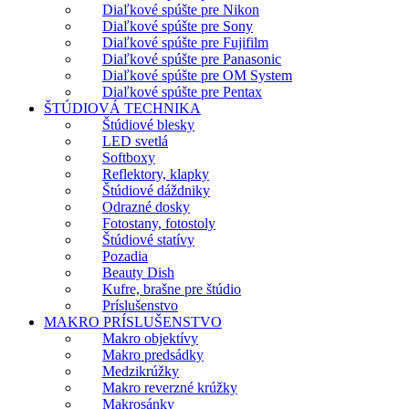
Diaľkové spúšte pre Nikon
Diaľkové spúšte pre Sony
Diaľkové spúšte pre Fujifilm
Diaľkové spúšte pre Panasonic
Diaľkové spúšte pre OM System
Diaľkové spúšte pre Pentax
ŠTÚDIOVÁ TECHNIKA
Štúdiové blesky
LED svetlá
Softboxy
Reflektory, klapky
Štúdiové dáždniky
Odrazné dosky
Fotostany, fotostoly
Štúdiové statívy
Pozadia
Beauty Dish
Kufre, brašne pre štúdio
Príslušenstvo
MAKRO PRÍSLUŠENSTVO
Makro objektívy
Makro predsádky
Medzikrúžky
Makro reverzné krúžky
Makrosánky