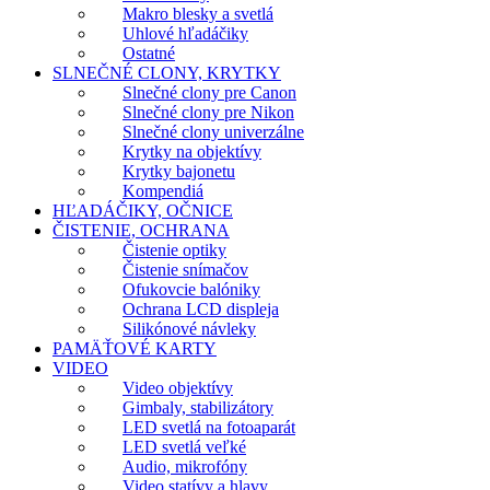
Makro blesky a svetlá
Uhlové hľadáčiky
Ostatné
SLNEČNÉ CLONY, KRYTKY
Slnečné clony pre Canon
Slnečné clony pre Nikon
Slnečné clony univerzálne
Krytky na objektívy
Krytky bajonetu
Kompendiá
HĽADÁČIKY, OČNICE
ČISTENIE, OCHRANA
Čistenie optiky
Čistenie snímačov
Ofukovcie balóniky
Ochrana LCD displeja
Silikónové návleky
PAMÄŤOVÉ KARTY
VIDEO
Video objektívy
Gimbaly, stabilizátory
LED svetlá na fotoaparát
LED svetlá veľké
Audio, mikrofóny
Video statívy a hlavy