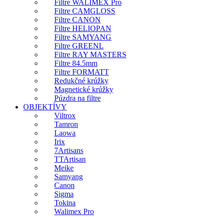
Filtre WALIMEX Pro
Filtre CAMGLOSS
Filtre CANON
Filtre HELIOPAN
Filtre SAMYANG
Filtre GREENL
Filtre RAY MASTERS
Filtre 84.5mm
Filtre FORMATT
Redukčné krúžky
Magnetické krúžky
Púzdra na filtre
OBJEKTÍVY
Viltrox
Tamron
Laowa
Irix
7Artisans
TTArtisan
Meike
Samyang
Canon
Sigma
Tokina
Walimex Pro