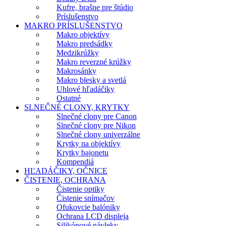
Kufre, brašne pre štúdio
Príslušenstvo
MAKRO PRÍSLUŠENSTVO
Makro objektívy
Makro predsádky
Medzikrúžky
Makro reverzné krúžky
Makrosánky
Makro blesky a svetlá
Uhlové hľadáčiky
Ostatné
SLNEČNÉ CLONY, KRYTKY
Slnečné clony pre Canon
Slnečné clony pre Nikon
Slnečné clony univerzálne
Krytky na objektívy
Krytky bajonetu
Kompendiá
HĽADÁČIKY, OČNICE
ČISTENIE, OCHRANA
Čistenie optiky
Čistenie snímačov
Ofukovcie balóniky
Ochrana LCD displeja
Silikónové návleky