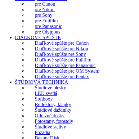
pre Canon
pre Nikon
pre Sony
pre Fujifilm
pre Panasonic
pre Olympus
DIAĽKOVÉ SPÚŠTE
Diaľkové spúšte pre Canon
Diaľkové spúšte pre Nikon
Diaľkové spúšte pre Sony
Diaľkové spúšte pre Fujifilm
Diaľkové spúšte pre Panasonic
Diaľkové spúšte pre OM System
Diaľkové spúšte pre Pentax
ŠTÚDIOVÁ TECHNIKA
Štúdiové blesky
LED svetlá
Softboxy
Reflektory, klapky
Štúdiové dáždniky
Odrazné dosky
Fotostany, fotostoly
Štúdiové statívy
Pozadia
Beauty Dish