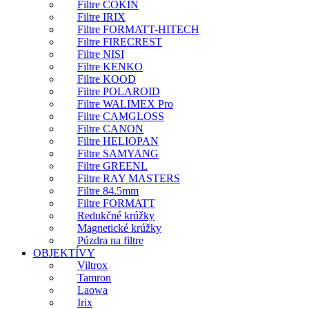
Filtre COKIN
Filtre IRIX
Filtre FORMATT-HITECH
Filtre FIRECREST
Filtre NISI
Filtre KENKO
Filtre KOOD
Filtre POLAROID
Filtre WALIMEX Pro
Filtre CAMGLOSS
Filtre CANON
Filtre HELIOPAN
Filtre SAMYANG
Filtre GREENL
Filtre RAY MASTERS
Filtre 84.5mm
Filtre FORMATT
Redukčné krúžky
Magnetické krúžky
Púzdra na filtre
OBJEKTÍVY
Viltrox
Tamron
Laowa
Irix