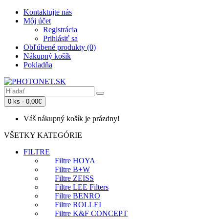
Kontaktujte nás
Môj účet
Registrácia
Prihlásiť sa
Obľúbené produkty (0)
Nákupný košík
Pokladňa
0 ks - 0,00€
Váš nákupný košík je prázdny!
VŠETKY KATEGÓRIE
FILTRE
Filtre HOYA
Filtre B+W
Filtre ZEISS
Filtre LEE Filters
Filtre BENRO
Filtre ROLLEI
Filtre K&F CONCEPT