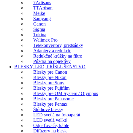
7Artisans
TTArtisan
Meike
Samyang
Canon
Sigma
Tokina
Walimex Pro
Telekonvertory, predsádky
Adaptéry a redukcie
Redukčné krúžky na filtre
Púzdra na objektívy
BLESKY, LED, PRÍSLUŠENSTVO
Blesky pre Canon
Blesky pre Nikon
Blesky pre Sony
Blesky pre Fujifilm
Blesky pre OM System / Olympus
Blesky pre Panasonic
Blesky pre Pentax
Štúdiové blesky
LED svetlá na fotoaparát
LED svetlá veľké
Odpaľovače, káble
Difúzory na blesk