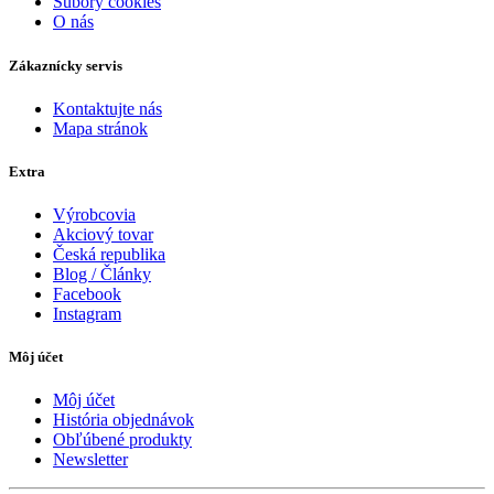
Súbory cookies
O nás
Zákaznícky servis
Kontaktujte nás
Mapa stránok
Extra
Výrobcovia
Akciový tovar
Česká republika
Blog / Články
Facebook
Instagram
Môj účet
Môj účet
História objednávok
Obľúbené produkty
Newsletter