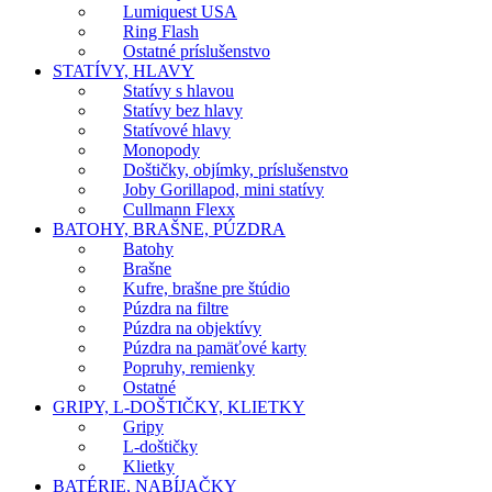
Lumiquest USA
Ring Flash
Ostatné príslušenstvo
STATÍVY, HLAVY
Statívy s hlavou
Statívy bez hlavy
Statívové hlavy
Monopody
Doštičky, objímky, príslušenstvo
Joby Gorillapod, mini statívy
Cullmann Flexx
BATOHY, BRAŠNE, PÚZDRA
Batohy
Brašne
Kufre, brašne pre štúdio
Púzdra na filtre
Púzdra na objektívy
Púzdra na pamäťové karty
Popruhy, remienky
Ostatné
GRIPY, L-DOŠTIČKY, KLIETKY
Gripy
L-doštičky
Klietky
BATÉRIE, NABÍJAČKY