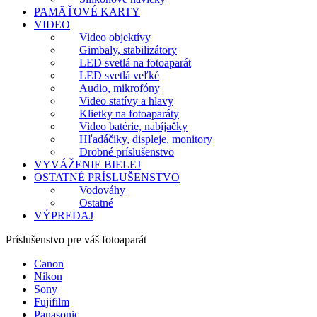
PAMÄŤOVÉ KARTY
VIDEO
Video objektívy
Gimbaly, stabilizátory
LED svetlá na fotoaparát
LED svetlá veľké
Audio, mikrofóny
Video statívy a hlavy
Klietky na fotoaparáty
Video batérie, nabíjačky
Hľadáčiky, displeje, monitory
Drobné príslušenstvo
VYVÁŽENIE BIELEJ
OSTATNÉ PRÍSLUŠENSTVO
Vodováhy
Ostatné
VÝPREDAJ
Príslušenstvo pre váš fotoaparát
Canon
Nikon
Sony
Fujifilm
Panasonic