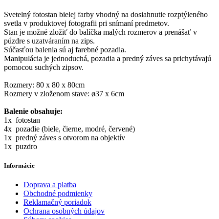
Svetelný fotostan bielej farby vhodný na dosiahnutie rozptýleného
svetla v produktovej fotografii pri snímaní predmetov.
Stan je možné zložiť do balíčka malých rozmerov a prenášať v
púzdre s uzatváraním na zips.
Súčasťou balenia sú aj farebné pozadia.
Manipulácia je jednoduchá, pozadia a predný záves sa prichytávajú
pomocou suchých zipsov.
Rozmery: 80 x 80 x 80cm
Rozmery v zloženom stave: ø37 x 6cm
Balenie obsahuje:
1x fotostan
4x pozadie (biele, čierne, modré, červené)
1x predný záves s otvorom na objektív
1x puzdro
Informácie
Doprava a platba
Obchodné podmienky
Reklamačný poriadok
Ochrana osobných údajov