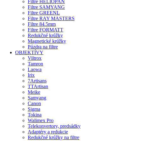
Filtre HELIOPAN
Filtre SAMYANG
Filtre GREENL
Filtre RAY MASTERS
Filtre 84.5mm
Filtre FORMATT
Redukčné krúžky
Magnetické krúžky
Púzdra na filtre
OBJEKTÍVY
Viltrox
Tamron
Laowa
Irix
7Artisans
TTArtisan
Meike
Samyang
Canon
Sigma
Tokina
Walimex Pro
Telekonvertory, predsádky
Adaptéry a redukcie
Redukčné krúžky na filtre