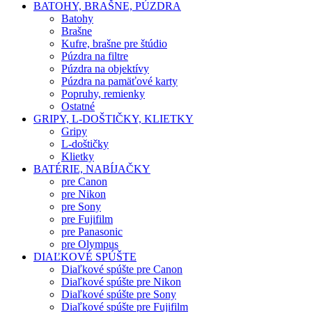
BATOHY, BRAŠNE, PÚZDRA
Batohy
Brašne
Kufre, brašne pre štúdio
Púzdra na filtre
Púzdra na objektívy
Púzdra na pamäťové karty
Popruhy, remienky
Ostatné
GRIPY, L-DOŠTIČKY, KLIETKY
Gripy
L-doštičky
Klietky
BATÉRIE, NABÍJAČKY
pre Canon
pre Nikon
pre Sony
pre Fujifilm
pre Panasonic
pre Olympus
DIAĽKOVÉ SPÚŠTE
Diaľkové spúšte pre Canon
Diaľkové spúšte pre Nikon
Diaľkové spúšte pre Sony
Diaľkové spúšte pre Fujifilm