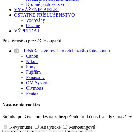
Drobné príslušenstvo
VYVÁŽENIE BIELEJ
OSTATNÉ PRÍSLUŠENSTVO
Vodováhy
Ostatné
VÝPREDAJ
Príslušenstvo pre váš fotoaparát
Príslušenstvo podľa modelu vášho fotoaparátu
Canon
Nikon
Sony
Fujifilm
Panasonic
OM System
Olympus
Pentax
Nastavenia cookies
Stránka používa cookies na zabezpečenie funkčnosti, analýzu návštevn
Nevyhnutné
Analytické
Marketingové