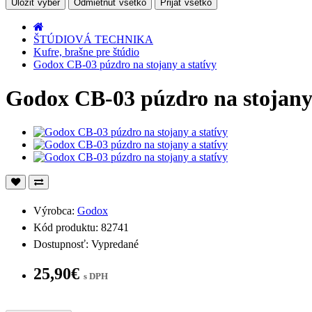
Uložiť výber
Odmietnuť všetko
Prijať všetko
ŠTÚDIOVÁ TECHNIKA
Kufre, brašne pre štúdio
Godox CB-03 púzdro na stojany a statívy
Godox CB-03 púzdro na stojany 
Výrobca:
Godox
Kód produktu: 82741
Dostupnosť: Vypredané
25,90€
s DPH