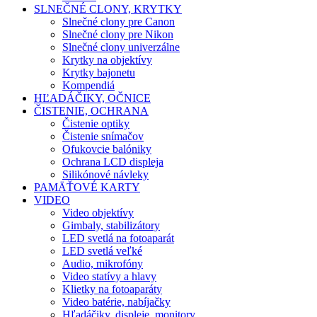
SLNEČNÉ CLONY, KRYTKY
Slnečné clony pre Canon
Slnečné clony pre Nikon
Slnečné clony univerzálne
Krytky na objektívy
Krytky bajonetu
Kompendiá
HĽADÁČIKY, OČNICE
ČISTENIE, OCHRANA
Čistenie optiky
Čistenie snímačov
Ofukovcie balóniky
Ochrana LCD displeja
Silikónové návleky
PAMÄŤOVÉ KARTY
VIDEO
Video objektívy
Gimbaly, stabilizátory
LED svetlá na fotoaparát
LED svetlá veľké
Audio, mikrofóny
Video statívy a hlavy
Klietky na fotoaparáty
Video batérie, nabíjačky
Hľadáčiky, displeje, monitory