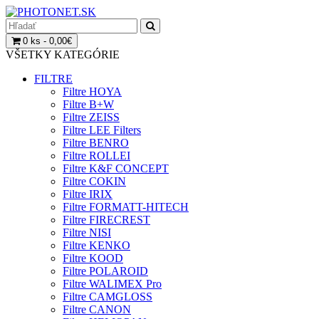
0 ks - 0,00€
VŠETKY KATEGÓRIE
FILTRE
Filtre HOYA
Filtre B+W
Filtre ZEISS
Filtre LEE Filters
Filtre BENRO
Filtre ROLLEI
Filtre K&F CONCEPT
Filtre COKIN
Filtre IRIX
Filtre FORMATT-HITECH
Filtre FIRECREST
Filtre NISI
Filtre KENKO
Filtre KOOD
Filtre POLAROID
Filtre WALIMEX Pro
Filtre CAMGLOSS
Filtre CANON