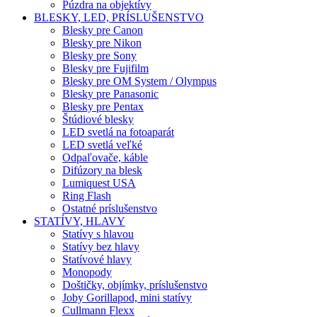
Púzdra na objektívy
BLESKY, LED, PRÍSLUŠENSTVO
Blesky pre Canon
Blesky pre Nikon
Blesky pre Sony
Blesky pre Fujifilm
Blesky pre OM System / Olympus
Blesky pre Panasonic
Blesky pre Pentax
Štúdiové blesky
LED svetlá na fotoaparát
LED svetlá veľké
Odpaľovače, káble
Difúzory na blesk
Lumiquest USA
Ring Flash
Ostatné príslušenstvo
STATÍVY, HLAVY
Statívy s hlavou
Statívy bez hlavy
Statívové hlavy
Monopody
Doštičky, objímky, príslušenstvo
Joby Gorillapod, mini statívy
Cullmann Flexx