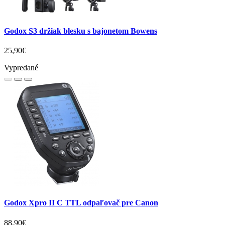
Godox S3 držiak blesku s bajonetom Bowens
25,90€
Vypredané
Godox Xpro II C TTL odpaľovač pre Canon
88,90€