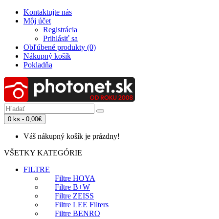
Kontaktujte nás
Môj účet
Registrácia
Prihlásiť sa
Obľúbené produkty (0)
Nákupný košík
Pokladňa
0 ks - 0,00€
Váš nákupný košík je prázdny!
VŠETKY KATEGÓRIE
FILTRE
Filtre HOYA
Filtre B+W
Filtre ZEISS
Filtre LEE Filters
Filtre BENRO