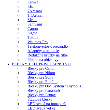
Laowa
Irix
7Artisans
TTArtisan
Meike
Samyang
Canon
Sigma
Tokina
Walimex Pro
Telekonvertory, predsádky
Adaptéry a redukcie
Redukčné krúžky na filtre
Púzdra na objektívy
BLESKY, LED, PRÍSLUŠENSTVO
Blesky pre Canon
Blesky pre Nikon
Blesky pre Sony
Blesky pre Fujifilm
Blesky pre OM System / Olympus
Blesky pre Panasonic
Blesky pre Pentax
Štúdiové blesky
LED svetlá na fotoaparát
LED svetlá veľké