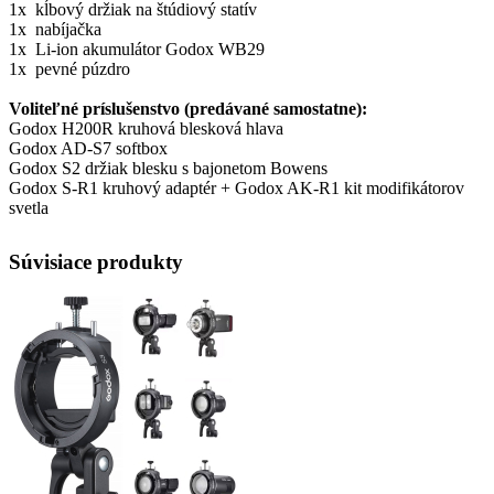
1x kĺbový držiak na štúdiový statív
1x nabíjačka
1x Li-ion akumulátor Godox WB29
1x pevné púzdro
Voliteľné príslušenstvo (predávané samostatne):
Godox H200R kruhová blesková hlava
Godox AD-S7 softbox
Godox S2 držiak blesku s bajonetom Bowens
Godox S-R1 kruhový adaptér + Godox AK-R1 kit modifikátorov
svetla
Súvisiace produkty