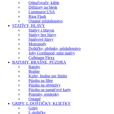
Odpaľovače, káble
Difúzory na blesk
Lumiquest USA
Ring Flash
Ostatné príslušenstvo
STATÍVY, HLAVY
Statívy s hlavou
Statívy bez hlavy
Statívové hlavy
Monopody
Doštičky, objímky, príslušenstvo
Joby Gorillapod, mini statívy
Cullmann Flexx
BATOHY, BRAŠNE, PÚZDRA
Batohy
Brašne
Kufre, brašne pre štúdio
Púzdra na filtre
Púzdra na objektívy
Púzdra na pamäťové karty
Popruhy, remienky
Ostatné
GRIPY, L-DOŠTIČKY, KLIETKY
Gripy
L-doštičky