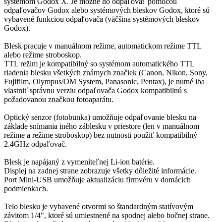
systémom Godox X. Je možné ho odpaľovať pomocou
odpaľovačov Godox alebo systémových bleskov Godox, ktoré sú
vybavené funkciou odpaľovača (väčšina systémových bleskov
Godox).
Blesk pracuje v manuálnom režime, automatickom režime TTL
alebo režime stroboskop.
TTL režim je kompatibilný so systémom automatického TTL
riadenia blesku všetkých známych značiek (Canon, Nikon, Sony,
Fujifilm, Olympus/OM System, Panasonic, Pentax), je nutné iba
vlastniť správnu verziu odpaľovača Godox kompatibilnú s
požadovanou značkou fotoaparátu.
Optický senzor (fotobunka) umožňuje odpaľovanie blesku na
základe snímania iného záblesku v priestore (len v manuálnom
režime a režime stroboskop) bez nutnosti použiť kompatibilný
2.4GHz odpaľovač.
Blesk je napájaný z vymeniteľnej Li-ion batérie.
Displej na zadnej strane zobrazuje všetky dôležité informácie.
Port Mini-USB umožňuje aktualizáciu firmvéru v domácich
podmienkach.
Telo blesku je vybavené otvormi so štandardným statívovým
závitom 1/4", ktoré sú umiestnené na spodnej alebo bočnej strane.