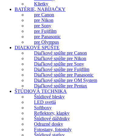
Klietky
BATÉRIE, NABÍJAČKY
pre Canon
pre Nikon
pre Sony
pre Fujifilm
pre Panasonic
pre Olympus
DIAĽKOVÉ SPÚŠTE
Diaľkové spúšte pre Canon
Diaľkové spúšte pre Nikon
Diaľkové spúšte pre Sony
Diaľkové spúšte pre Fujifilm
Diaľkové spúšte pre Panasonic
Diaľkové spúšte pre OM System
Diaľkové spúšte pre Pentax
ŠTÚDIOVÁ TECHNIKA
Štúdiové blesky
LED svetlá
Softboxy
Reflektory, klapky
Štúdiové dáždniky
Odrazné dosky
Fotostany, fotostoly
Štúdiové statívy