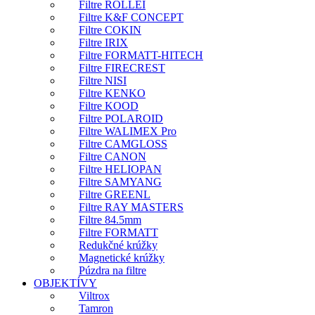
Filtre ROLLEI
Filtre K&F CONCEPT
Filtre COKIN
Filtre IRIX
Filtre FORMATT-HITECH
Filtre FIRECREST
Filtre NISI
Filtre KENKO
Filtre KOOD
Filtre POLAROID
Filtre WALIMEX Pro
Filtre CAMGLOSS
Filtre CANON
Filtre HELIOPAN
Filtre SAMYANG
Filtre GREENL
Filtre RAY MASTERS
Filtre 84.5mm
Filtre FORMATT
Redukčné krúžky
Magnetické krúžky
Púzdra na filtre
OBJEKTÍVY
Viltrox
Tamron