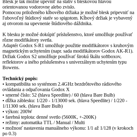
Blesk je tak možné upevniť na statív s bleskovou hlavou
orientovanou vodorovne alebo zvislo.
Pomocou priloženého kĺbového držiaka je možné blesk pripevniť na
ľubovoľný štúdiový statív so spigotom. Kĺbový držiak je vybavený
aj otvorom na upevnenie štúdiového dáždnika.
K blesku je možné dokúpiť príslušenstvo, ktoré umožňuje používať
rôzne modifikátory svetla.
Adaptér Godox S-R1 umožňuje použitie modifikátorov s kruhovým
magnetickým uchytením (napr. sada modifikátorov Godox AK-R1).
Držiak Godox S2 umožňuje používať širokú škálu softboxov,
reflektorov a iného príslušenstva s univerzálnym uchytením typu
Bowens.
Technický popis:
• kompatibilita so systémom 2.4GHz bezdrôtového rádiového
ovládania a odpaľovania Godox X
• smerné číslo: 52 (hlava Speedlite) / 60 (hlava Bare Bulb)
• dĺžka záblesku: 1/220 - 1/13000 sek. (hlava Speedlite) / 1/220 -
1/11300 sek. (hlava Bare Bulb)
• výkon: 200W
• farebná teplota: denné svetlo (5600K, +-200K)
• režimy: automatika TTL / Manual / Multi
• možnosť nastavenia manuálneho výkonu: 1/1 až 1/128 (v krokoch
po 0.3)