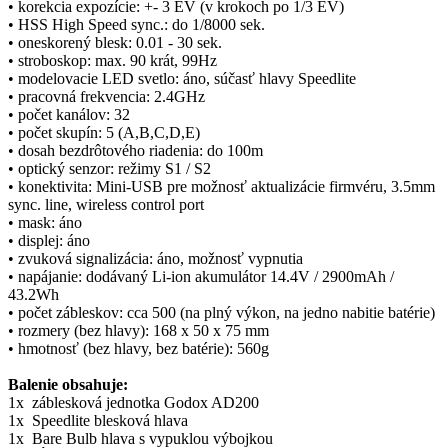
• korekcia expozície: +- 3 EV (v krokoch po 1/3 EV)
• HSS High Speed sync.: do 1/8000 sek.
• oneskorený blesk: 0.01 - 30 sek.
• stroboskop: max. 90 krát, 99Hz
• modelovacie LED svetlo: áno, súčasť hlavy Speedlite
• pracovná frekvencia: 2.4GHz
• počet kanálov: 32
• počet skupín: 5 (A,B,C,D,E)
• dosah bezdrôtového riadenia: do 100m
• optický senzor: režimy S1 / S2
• konektivita: Mini-USB pre možnosť aktualizácie firmvéru, 3.5mm
sync. line, wireless control port
• mask: áno
• displej: áno
• zvuková signalizácia: áno, možnosť vypnutia
• napájanie: dodávaný Li-ion akumulátor 14.4V / 2900mAh /
43.2Wh
• počet zábleskov: cca 500 (na plný výkon, na jedno nabitie batérie)
• rozmery (bez hlavy): 168 x 50 x 75 mm
• hmotnosť (bez hlavy, bez batérie): 560g
Balenie obsahuje:
1x záblesková jednotka Godox AD200
1x Speedlite blesková hlava
1x Bare Bulb hlava s vypuklou výbojkou