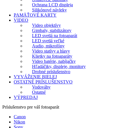
Ochrana LCD displeja
Silikónové návleky
PAMÄŤOVÉ KARTY
VIDEO
Video objektívy
Gimbaly, stabilizátory
LED svetlá na fotoaparát
LED svetlá veľké
Audio, mikrofóny
Video statívy a hlavy
Klietky na fotoaparáty
Video batérie, nabíjačky
Hľadáčiky, displeje, monitory
Drobné príslušenstvo
VYVÁŽENIE BIELEJ
OSTATNÉ PRÍSLUŠENSTVO
Vodováhy
Ostatné
VÝPREDAJ
Príslušenstvo pre váš fotoaparát
Canon
Nikon
Sony