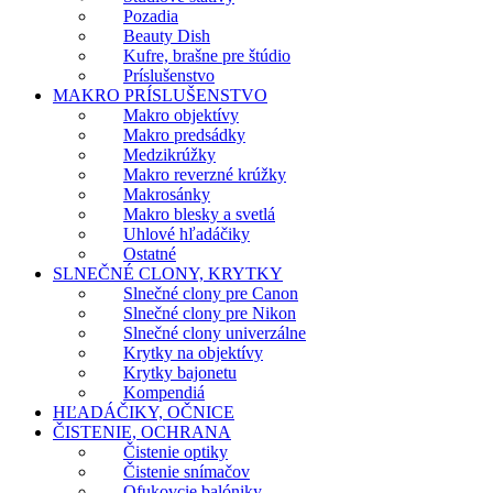
Pozadia
Beauty Dish
Kufre, brašne pre štúdio
Príslušenstvo
MAKRO PRÍSLUŠENSTVO
Makro objektívy
Makro predsádky
Medzikrúžky
Makro reverzné krúžky
Makrosánky
Makro blesky a svetlá
Uhlové hľadáčiky
Ostatné
SLNEČNÉ CLONY, KRYTKY
Slnečné clony pre Canon
Slnečné clony pre Nikon
Slnečné clony univerzálne
Krytky na objektívy
Krytky bajonetu
Kompendiá
HĽADÁČIKY, OČNICE
ČISTENIE, OCHRANA
Čistenie optiky
Čistenie snímačov
Ofukovcie balóniky