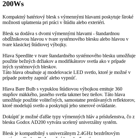
200Ws
Kompaktný batériový blesk s výmennými hlavami poskytuje široké
možnosti uplatnenia pri práci v štúdiu alebo exteriéri.
Blesk sa dodáva s dvomi výmennými hlavami - štandardnou
obdĺžnikovou hlavou v tvare systémového blesku alebo hlavou v
tvare klasickej štúdiovej výbojky.
Hlava Speedlite v tvare štandardného systémového blesku umožňuje
použitie bežných držiakov a modifikátorov svetla ako v prípade
iných systémových bleskov.
Táto hlava obsahuje aj modelovacie LED svetlo, ktoré je možné v
prípade potreby zapnúť alebo vypnúť.
Hlava Bare Bulb s vypuklou štúdiovou výbojkou emituje 360
stupňov mäkkého, jasného svetla takmer bez tieňov. Táto hlava
umožňuje použitie voliteľných, samostatne predávaných reflektorov,
ktoré modelujú svetlo a poskytujú jeho smerové ovládanie.
Dokúpiť je možné ďalšie typy výmenných hláv a príslušenstva, čo z
blesku Godox AD200 vytvára ucelený univerzálny systém.
Blesk je kompatibilný s univerzálnym 2.4GHz bezdrôtovým